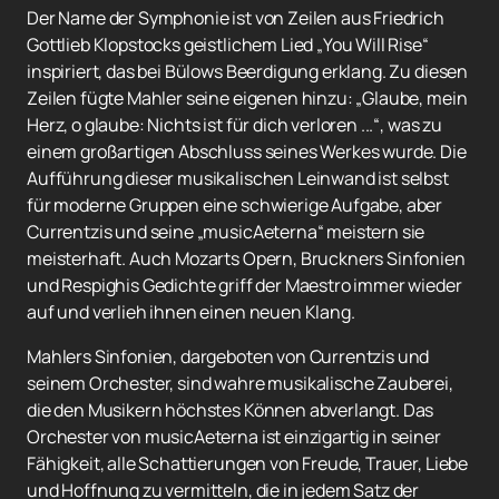
Der Name der Symphonie ist von Zeilen aus Friedrich
Gottlieb Klopstocks geistlichem Lied „You Will Rise“
inspiriert, das bei Bülows Beerdigung erklang. Zu diesen
Zeilen fügte Mahler seine eigenen hinzu: „Glaube, mein
Herz, o glaube: Nichts ist für dich verloren ...“, was zu
einem großartigen Abschluss seines Werkes wurde. Die
Aufführung dieser musikalischen Leinwand ist selbst
für moderne Gruppen eine schwierige Aufgabe, aber
Currentzis und seine „musicAeterna“ meistern sie
meisterhaft. Auch Mozarts Opern, Bruckners Sinfonien
und Respighis Gedichte griff der Maestro immer wieder
auf und verlieh ihnen einen neuen Klang.
Mahlers Sinfonien, dargeboten von Currentzis und
seinem Orchester, sind wahre musikalische Zauberei,
die den Musikern höchstes Können abverlangt. Das
Orchester von musicAeterna ist einzigartig in seiner
Fähigkeit, alle Schattierungen von Freude, Trauer, Liebe
und Hoffnung zu vermitteln, die in jedem Satz der