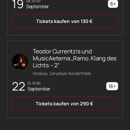
19
Sa, 20:00
6+
September
Tickets kaufen
von
130
€
Teodor Currentzis und
MusicAeterna „Ramo. Klang des
Lichts – 2“
Moskau, Zaryadye-Konzerthalle
22
Di, 19:00
16+
September
Tickets kaufen
von
290
€