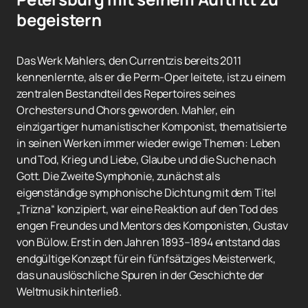
begeistern
Das Werk Mahlers, den Currentzis bereits 2011
kennenlernte, als er die Perm-Oper leitete, ist zu einem
zentralen Bestandteil des Repertoires seines
Orchesters und Chors geworden. Mahler, ein
einzigartiger humanistischer Komponist, thematisierte
in seinen Werken immer wieder ewige Themen: Leben
und Tod, Krieg und Liebe, Glaube und die Suche nach
Gott. Die Zweite Symphonie, zunächst als
eigenständige symphonische Dichtung mit dem Titel
„Trizna“ konzipiert, war eine Reaktion auf den Tod des
engen Freundes und Mentors des Komponisten, Gustav
von Bülow. Erst in den Jahren 1893–1894 entstand das
endgültige Konzept für ein fünfsätziges Meisterwerk,
das unauslöschliche Spuren in der Geschichte der
Weltmusik hinterließ.