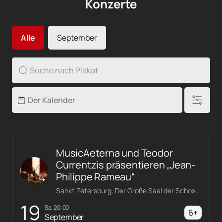
Konzerte
Alle
September
MusicAeterna und Teodor
Currentzis präsentieren „Jean-
Philippe Rameau“
Sankt Petersburg, Der Große Saal der Schostakowitsch-Philharmonie
19
Sa, 20:00
6+
September