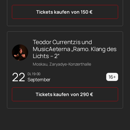
Tickets kaufen
von
150
€
Teodor Currentzis und
MusicAeterna „Ramo. Klang des
Lichts – 2“
Moskau, Zaryadye-Konzerthalle
22
Di, 19:00
16+
September
Tickets kaufen
von
290
€