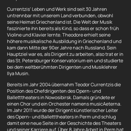
Currentzis‘ Leben und Werk sind seit 30 Jahren
untrennbar mit unserem Land verbunden, obwohl
seine Heimat Griechenland ist. Die Welt der Musik
faszinierte ihn bereits als Kind, so dass er schon früh
Violine und Klavier lernte. Theodore erhielt seine
höhere musikalische Ausbildung in Griechenland und
kam dann Mitte der 90er Jahre nach Russland. Sein
Hauptziel war es, als Dirigent zu arbeiten, also trat er in
das St. Petersburger Konservatorium ein und studierte
bei dem weltberühmten Dirigenten und Musiklehrer
Ilya Musin.
Bereits im Jahr 2004 übernahm Teodor Currentzis die
Position des Chefdirigenten des Opern- und
Balletttheaters in Nowosibirsk. Damals gründete er
einen Chor und ein Orchester namens musicAeterna.
Im Jahr 2011 wurde der Dirigent künstlerischer Leiter
des Opern- und Balletttheaters in Perm und schlug
damit eine neue Seite in der Geschichte des Theaters
und seiner Karriere auf. Über 8 Jahre Arbeit in Perm hat