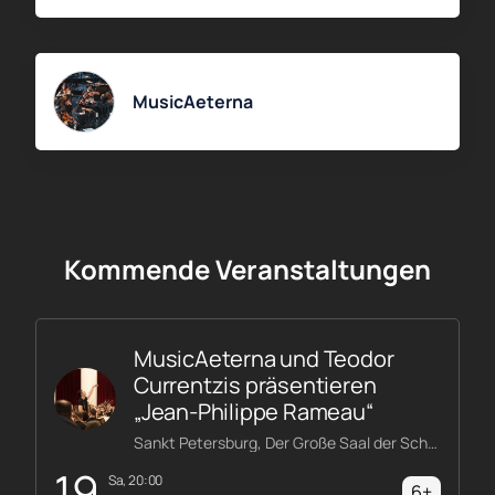
MusicAeterna
Kommende Veranstaltungen
MusicAeterna und Teodor
Currentzis präsentieren
„Jean-Philippe Rameau“
Sankt Petersburg, Der Große Saal der Schostakowitsch-Philharmonie
19
Sa, 20:00
6+