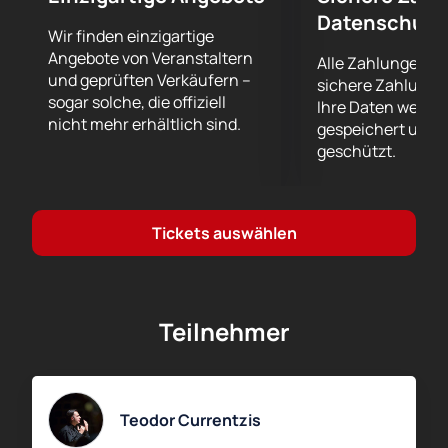
Datenschutz
Lassen Sie sich telefonisch beraten.
Wir finden einzigartige
Der Preis ist abhängig von Reihe und Sektor. Der
Angebote von Veranstaltern
Alle Zahlungen er
aktuelle Preis ist auf der Website angegeben.
und geprüften Verkäufern –
sichere Zahlungs
sogar solche, die offiziell
Ihre Daten werde
nicht mehr erhältlich sind.
gespeichert und 
geschützt.
Tickets auswählen
Teilnehmer
Teodor Currentzis