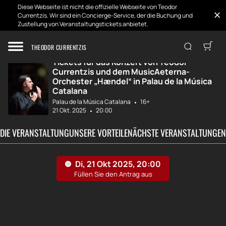
Diese Webseite ist nicht die offizielle Webseite von Teodor
Currentzis. Wir sind ein Concierge-Service, der die Buchung und
Zustellung von Veranstaltungstickets anbietet.
Zuhause
Entwicklungen
Teodor Currentzi...
THEODOR CURRENTZIS
Tickets für das Konzert von Teodor
Currentzis und dem MusicAeterna-
Orchester „Hændel“ in Palau de la Música
Catalana
Palau de la Música Catalana
16+
21 Okt. 2025
20:00
 DIE VERANSTALTUNG
UNSERE VORTEILE
NÄCHSTE VERANSTALTUNGEN