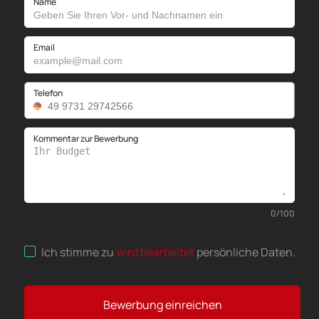
Name
Email
Telefon
Kommentar zur Bewerbung
0
/
100
Ich stimme zu
wird bearbeitet
persönliche Daten
.
Bewerbung einreichen