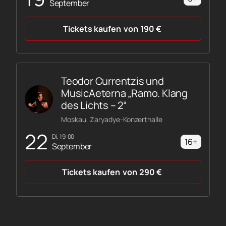
September
Tickets kaufen
von
190
€
Teodor Currentzis und
MusicAeterna „Ramo. Klang
des Lichts – 2“
Moskau, Zaryadye-Konzerthalle
22
Di, 19:00
16+
September
Tickets kaufen
von
290
€