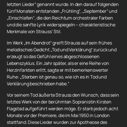
letzten Lieder“ genannt wurde. In den darauf folgenden
fünf Monaten entstanden „Frühling“, „September“ und
„Einschlafen“, die den Reichtum orchestraler Farben
und die sanfte Lyrik widerspiegeln – charakteristische
Merkmale von Strauss’ Stil.
Im Werk „Im Abendrot“ greift Strauss auf sein frühes
melodisches Gedicht „Tod und Verklärung“ zurück und
erzeugt so das Gefühl eines abgeschlossenen
Lebenszyklus. Ein Jahr später, als er eine Reihe von
Herzinfarkten erlitt, sagte er mit bemerkenswerter
Ruhe: „Sterben ist genau so, wie ich es in Tod und
Verklärung beschrieben habe.“
Vor seinem Tod äußerte Strauss den Wunsch, dass sein
letztes Werk von der berühmten Sopranistin Kirsten
Flagstad aufgeführt werden möge. Er starb jedoch acht
Monate vor der Premiere, die im Mai 1950 in London
stattfand. Diese Lieder wurden zur Apotheose des