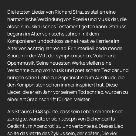
Die letzten Lieder von Richard Strauss stellen eine
harmonische Verbindung von Poesie und Musik dar, die
als sein musikalisches Testament gelten kann. Strauss
begann im Alter von sechs Jahren mit dem
Komponieren und schloss seine kreative Karriere im
Alter von achtzig Jahren ab. Er hinterließ bedeutende
Spuren in der Welt der symphonischen, Vokal- und
Opernmusik. Seine neuesten Werke stellen eine
Verschmelzung von Musik und poetischem Text dar und
bringen seine Liebe zur Sopranistin zum Ausdruck, die
den Komponisten schon immer inspiriert hat. Diese
Lieder, die er ein Jahr vor seinem Tod schrieb, wurden zu
einer Art Grabinschrift für den Meister.
Als Strauss 1948 spürte, dass sein Leben seinem Ende
zuneigte, wandte er sich Joseph von Eichendorffs
Gedicht „Im Abendrot“ zu und vertonte es. Dieses Lied
sollte das letzte des Zyklus sein, der später „Die vier