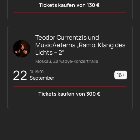
Tickets kaufen
von
130
€
Teodor Currentzis und
MusicAeterna „Ramo. Klang des
Lichts – 2“
Moskau, Zaryadye-Konzerthalle
22
Di, 19:00
16+
September
Tickets kaufen
von
300
€