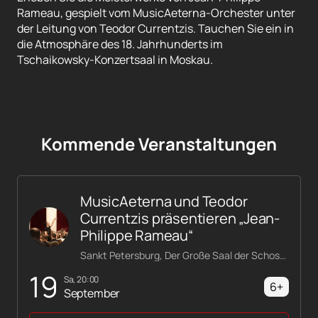
Rameau, gespielt vom MusicAeterna-Orchester unter
der Leitung von Teodor Currentzis. Tauchen Sie ein in
die Atmosphäre des 18. Jahrhunderts im
Tschaikowsky-Konzertsaal in Moskau.
Kommende Veranstaltungen
MusicAeterna und Teodor
Currentzis präsentieren „Jean-
Philippe Rameau“
Sankt Petersburg, Der Große Saal der Schostakowitsch-Philharmonie
19
Sa, 20:00
6+
September