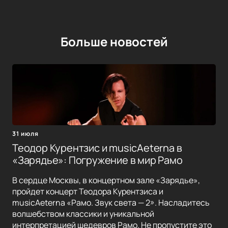
Больше новостей
31 июля
Теодор Курентзис и musicAeterna в
«Зарядье»: Погружение в мир Рамо
В сердце Москвы, в концертном зале «Зарядье»,
пройдет концерт Теодора Курентзиса и
musicAeterna «Рамо. Звук света — 2». Насладитесь
волшебством классики и уникальной
интерпретацией шедевров Рамо. Не пропустите это