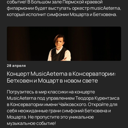
событие! В Большом зале Пермской краевой
филармонии будет выступать оркестр musicAeterna,
который исполнит симфонии Моцарта и Бетховена.
28 апреля
Концерт MusicAeterna в Консерватории:
Бетховен и Моцарт в новом свете
Погрузитесь в мир классики на концерте
MusicAeterna под управлением Теодора Курентзиса
в Консерватории имени Чайковского. Откройте для
себя неожиданные грани симфоний Бетховена и
Моцарта. Не пропустите это уникальное
музыкальное событие!