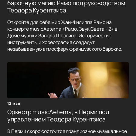
барочную магию Рамо под руководством
Теодора Курентзиса
Откройте для себя мир Жан-Филиппа Рамо на
концерте musicAeterna «Рамо. Звук Света - 2» в
Доме музыки Завода Шпагина. Исторические
инструменты и хореография создадут
незабываемую атмосферу французского барокко.
12 мая
Оркестр musicAeterna, в Перми под
управлением Теодора Курентзиса
В Перми скоро состоится грандиозное музыкальное