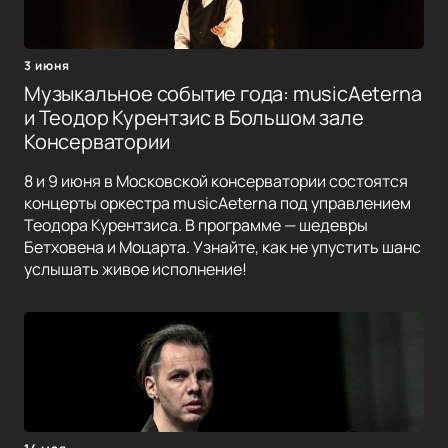
3 июня
Музыкальное событие года: musicAeterna
и Теодор Курентзис в Большом зале
Консерватории
8 и 9 июня в Московской консерватории состоятся
концерты оркестра musicAeterna под управлением
Теодора Курентзиса. В программе — шедевры
Бетховена и Моцарта. Узнайте, как не упустить шанс
услышать живое исполнение!