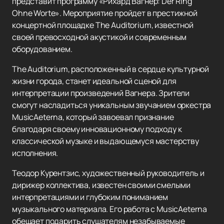
представит программу «Рихард Вагнер: Der Ring
Ohne Worte». Мероприятие пройдет в престижной
концертной площадке The Auditorium, известной
своей превосходной акустикой и современным
оборудованием.
The Auditorium, расположенный в сердце культурной
жизни города, станет идеальной сценой для
интерпретации произведений Вагнера. Зрители
смогут насладиться уникальным звучанием оркестра
MusicAeterna, который завоевал признание
благодаря своему инновационному подходу к
классической музыке и выдающемуся мастерству
исполнения.
Теодор Курентзис, художественный руководитель и
дирижер коллектива, известен своими смелыми
интерпретациями и глубоким пониманием
музыкального материала. Его работа с MusicAeterna
обещает подарить слушателям незабываемые