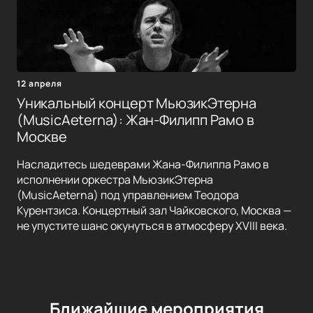
12 апреля
Уникальный концерт МьюзикЭтерна
(MusicAeterna): Жан-Филипп Рамо в
Москве
Насладитесь шедеврами Жана-Филиппа Рамо в
исполнении оркестра МьюзикЭтерна
(MusicAeterna) под управлением Теодора
Курентзиса. Концертный зал Чайковского, Москва —
не упустите шанс окунуться в атмосферу XVIII века.
Ближайшие мероприятия