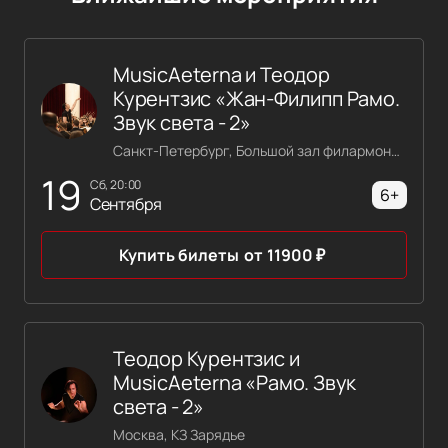
MusicAeterna и Теодор
Курентзис «Жан-Филипп Рамо.
Звук света - 2»
Санкт-Петербург, Большой зал филармонии имени Шостаковича
19
сб, 20:00
6+
Сентября
Купить билеты
от
11900
₽
Теодор Курентзис и
MusicAeterna «Рамо. Звук
света - 2»
Москва, КЗ Зарядье