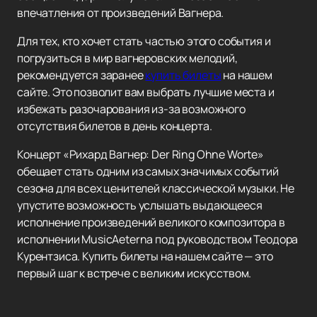
впечатления от произведений Вагнера.
Для тех, кто хочет стать частью этого события и
погрузиться в мир вагнеровских мелодий,
рекомендуется заранее
купить билеты
на нашем
сайте. Это позволит вам выбрать лучшие места и
избежать разочарования из-за возможного
отсутствия билетов в день концерта.
Концерт «Рихард Вагнер: Der Ring Ohne Worte»
обещает стать одним из самых значимых событий
сезона для всех ценителей классической музыки. Не
упустите возможность услышать выдающееся
исполнение произведений великого композитора в
исполнении MusicAeterna под руководством Теодора
Курентзиса. Купить билеты на нашем сайте — это
первый шаг к встрече с великим искусством.