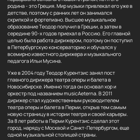
родина - это Греция. Мир музыки привлекал его уже в
детстве, поэтому с ранних лет он занимался
скрипкой и фортепиано. Высшее музыкальное
образование Теодор получил в Греции, а затем в
середине 90-х годов приехал в Россию. Его главной
целью была работа дирижером, поэтому он поступил
в Петербургскую консерваторию и обучался у
всемирно известного дирижера и музыкального
педагога Ильи Мусина.
Уже в 2004 году Теодор Курентзис занял пост
главного дирижера театра оперы и балета в
Новосибирске. Именно тогда он основал хор и
оркестр под названием musicAeterna. В 2011
дирижер стал художественным руководителем
театра оперы и балета в Перми, открыв тем самым
новую страницу в истории театра и своей карьеры.
За 8 лет работы в Перми Курентзис сделал этот
город, наряду с Москвой и Санкт-Петербургом, еще
одной музыкальной столицей страны.