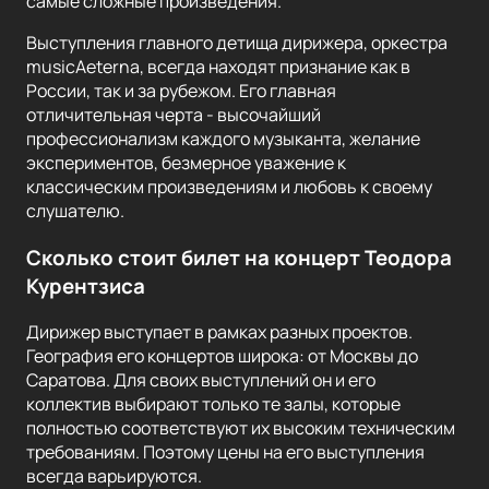
самые сложные произведения.
Выступления главного детища дирижера, оркестра
musicAeterna, всегда находят признание как в
России, так и за рубежом. Его главная
отличительная черта - высочайший
профессионализм каждого музыканта, желание
экспериментов, безмерное уважение к
классическим произведениям и любовь к своему
слушателю.
Сколько стоит билет на концерт Теодора
Курентзиса
Дирижер выступает в рамках разных проектов.
География его концертов широка: от Москвы до
Саратова. Для своих выступлений он и его
коллектив выбирают только те залы, которые
полностью соответствуют их высоким техническим
требованиям. Поэтому цены на его выступления
всегда варьируются.