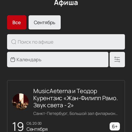
Афиша
Все
Сентябрь
MusicAeterna и Теодор
Курентзис «Жан-Филипп Рамо.
Звук света - 2»
Санкт-Петербург, Большой зал филармонии имени Шостаковича
19
сб, 20:00
6+
Сентября