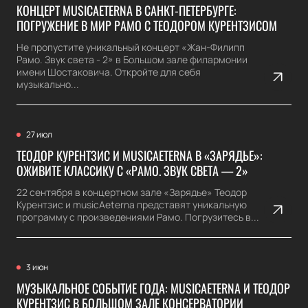
КОНЦЕРТ MUSICAETERNA В САНКТ-ПЕТЕРБУРГЕ:
ПОГРУЖЕНИЕ В МИР РАМО С ТЕОДОРОМ КУРЕНТЗИСОМ
Не пропустите уникальный концерт «Жан-Филипп
Рамо. Звук света - 2» в Большом зале филармонии
имени Шостаковича. Откройте для себя
музыкально...
27 июл
ТЕОДОР КУРЕНТЗИС И MUSICAETERNA В «ЗАРЯДЬЕ»:
ОЖИВИТЕ КЛАССИКУ С «РАМО. ЗВУК СВЕТА — 2»
22 сентября в концертном зале «Зарядье» Теодор
Курентзис и musicAeterna представят уникальную
программу с произведениями Рамо. Погрузитесь в...
3 июн
МУЗЫКАЛЬНОЕ СОБЫТИЕ ГОДА: MUSICAETERNA И ТЕОДОР
КУРЕНТЗИС В БОЛЬШОМ ЗАЛЕ КОНСЕРВАТОРИИ