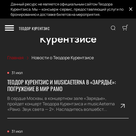
Данный ресурс не является официальным сайтом Теодора
Курентзиса. Мы — консьерж-сервис, предоставляющий услуги по
бронированию и доставке билетов на мероприятия.
Новости о Теодоре
ТЕОДОР КУРЕНТЗИС
Курентзисе
Главная
Новости о Теодоре Курентзисе
31 июл
ТЕОДОР КУРЕНТЗИС И MUSICAETERNA В «ЗАРЯДЬЕ»:
ПОГРУЖЕНИЕ В МИР РАМО
В сердце Москвы, в концертном зале «Зарядье»,
пройдет концерт Теодора Курентзиса и musicAeterna
«Рамо. Звук света — 2». Насладитесь волшебст...
31 июл