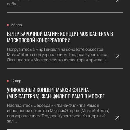
себя ...
22 апр
ВЕЧЕР БАРОЧНОЙ МАГИИ: КОНЦЕРТ MUSICAETERNA В
МОСКОВСКОЙ КОНСЕРВАТОРИИ
Погрузитесь в мир Генделя на концерте оркестра
MusicAeterna под управлением Теодора Курентзиса.
Легендарная Московская консерватория приглаш...
12 апр
УНИКАЛЬНЫЙ КОНЦЕРТ МЬЮЗИКЭТЕРНА
(MUSICAETERNA): ЖАН-ФИЛИПП РАМО В МОСКВЕ
Насладитесь шедеврами Жана-Филиппа Рамо в
исполнении оркестра МьюзикЭтерна (MusicAeterna)
под управлением Теодора Курентзиса. Концертный
зал...