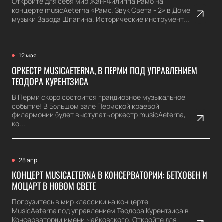
Откройте для себя мир Жан-Филиппа Рамо на
концерте musicAeterna «Рамо. Звук Света - 2» в Доме
музыки Завода Шпагина. Исторические инструмент...
12 мая
ОРКЕСТР MUSICAETERNA, В ПЕРМИ ПОД УПРАВЛЕНИЕМ
ТЕОДОРА КУРЕНТЗИСА
В Перми скоро состоится грандиозное музыкальное
событие! В Большом зале Пермской краевой
филармонии будет выступать оркестр musicAeterna,
ко...
28 апр
КОНЦЕРТ MUSICAETERNA В КОНСЕРВАТОРИИ: БЕТХОВЕН И
МОЦАРТ В НОВОМ СВЕТЕ
Погрузитесь в мир классики на концерте
MusicAeterna под управлением Теодора Курентзиса в
Консерватории имени Чайковского. Откройте для