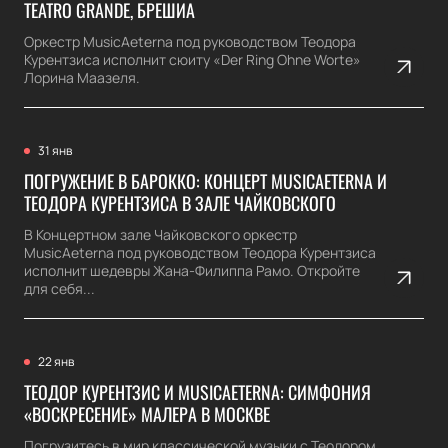
TEATRO GRANDE, БРЕШИА
Оркестр MusicAeterna под руководством Теодора
Курентзиса исполнит сюиту «Der Ring Ohne Worte»
Лорина Маазеля.
31 янв
ПОГРУЖЕНИЕ В БАРОККО: КОНЦЕРТ MUSICAETERNA И
ТЕОДОРА КУРЕНТЗИСА В ЗАЛЕ ЧАЙКОВСКОГО
В Концертном зале Чайковского оркестр
MusicAeterna под руководством Теодора Курентзиса
исполнит шедевры Жана-Филиппа Рамо. Откройте
для себя...
22 янв
ТЕОДОР КУРЕНТЗИС И MUSICAETERNA: СИМФОНИЯ
«ВОСКРЕСЕНИЕ» МАЛЕРА В МОСКВЕ
Погрузитесь в мир классической музыки с Теодором