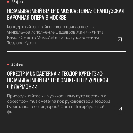
28 фев
НЕЗАБЫВАЕМЫЙ ВЕЧЕР С MUSICAETERNA: ФРАНЦУЗСКАЯ
БАРОЧНАЯ ОПЕРА В МОСКВЕ
Концертный зал Чайковского приглашает на
уникальное исполнение шедевров Жан-Филиппа
Рамо. Оркестр MusicAeterna под управлением
Теодора Курен...
25 фев
ОРКЕСТР MUSICAETERNA И ТЕОДОР КУРЕНТЗИС:
НЕЗАБЫВАЕМЫЙ ВЕЧЕР В САНКТ-ПЕТЕРБУРГСКОЙ
ФИЛАРМОНИИ
Присоединяйтесь к музыкальному путешествию с
оркестром musicAeterna под руководством Теодора
Курентзиса в легендарной Санкт-Петербургской
фи...