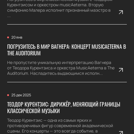
Курентзисом и оркестром musicAeterna. Вторую
симфонию Малера исполнит признанный маэстро в
...
20 янв
ПОГРУЗИТЕСЬ В МИР ВАГНЕРА: КОНЦЕРТ MUSICAETERNA В
THE AUDITORIUM
Не пропустите уникальную интерпретацию Вагнера
от Теодора Курентзиса и оркестра MusicAeterna в The
Auditorium. Насладитесь выдающимся исполн...
25 дек 2025
ТЕОДОР КУРЕНТЗИС: ДИРИЖЁР, МЕНЯЮЩИЙ ГРАНИЦЫ
КЛАССИЧЕСКОЙ МУЗЫКИ
Теодор Курентзис — одна из самых ярких и
противоречивых фигур современной академической
сцены. Его концерты — это всегда событие, в