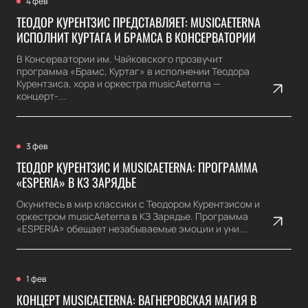
4 фев
ТЕОДОР КУРЕНТЗИС ПРЕДСТАВЛЯЕТ: MUSICAETERNA
ИСПОЛНИТ КУРТАГА И БРАМСА В КОНСЕРВАТОРИИ
В Консерватории им. Чайковского прозвучит
программа «Брамс, Куртаг» в исполнении Теодора
Курентзиса, хора и оркестра musicAeterna —
концерт-...
3 фев
ТЕОДОР КУРЕНТЗИС И MUSICAETERNA: ПРОГРАММА
«ESPERIA» В КЗ ЗАРЯДЬЕ
Окунитесь в мир классики с Теодором Курентзисом и
оркестром musicAeterna в КЗ Зарядье. Программа
«ESPERIA» обещает незабываемые эмоции и уни...
1 фев
КОНЦЕРТ MUSICAETERNA: ВАГНЕРОВСКАЯ МАГИЯ В