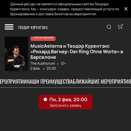
Данный ресурс не является официальным сайтом Теодора
Курентзиса. Мы — консьерж-сервис, предоставляющий услуги по
бронированию и доставке билетов на мероприятия.
Главная
Афиша и Билеты
MusicAeterna и Т...
ТЕОДОР КУРЕНТЗИС
Популярное
MusicAeterna и Теодор Курентзис
«Рихард Вагнер: Der Ring Ohne Worte» в
Барселоне
The Auditorium
12+
2 фев.
20:00
МЕРОПРИЯТИИ
НАШИ ПРЕИМУЩЕСТВА
БЛИЖАЙШИЕ МЕРОПРИЯТИЯ