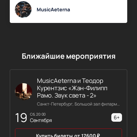
MusicAeterna
Ближайшие мероприятия
MusicAeterna и Теодор
Курентзис «Жан-Филипп
Рамо. Звук света - 2»
Санкт-Петербург, Большой зал филармонии имени Шостаковича
19
сб, 20:00
6+
Сентября
Купить билеты
от
17600
₽