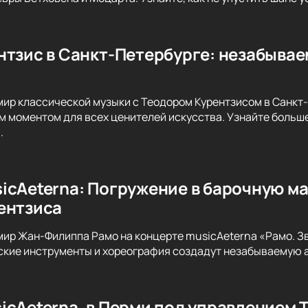
нтзис в Санкт-Петербурге: незабыва
мир классической музыки с Теодором Курентзисом в Санкт
м моментом для всех ценителей искусства. Узнайте больше
.
icAeterna: Погружение в барочную м
ентзиса
мир Жан-Филиппа Рамо на концерте musicAeterna «Рамо. Зв
ские инструменты и хореография создадут незабываемую 
icAeterna, в Перми под управлением 