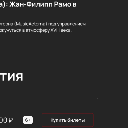
a): Жан-Филипп Рамо в
ерна (MusicAeterna) под управлением
кунуться в атмосферу XVIII века.
тия
00
₽
6+
Купить билеты