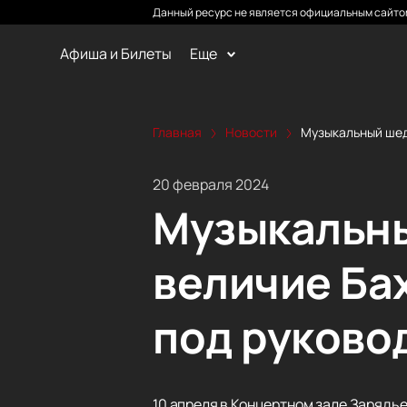
Данный ресурс не является официальным сайтом
Афиша и Билеты
Еще
Главная
Новости
Музыкальный шеде
20 февраля 2024
Музыкальны
величие Ба
под руково
10 апреля в Концертном зале Зарядье