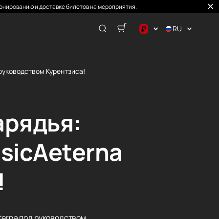
онированию и доставке билетов на мероприятия.
₽
RU
$
€
 руководством Курентзиса!
₽
арядья:
sicAeterna
!
terna под руководством