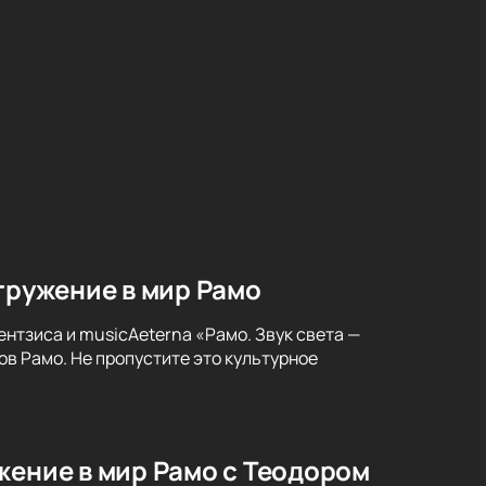
гружение в мир Рамо
нтзиса и musicAeterna «Рамо. Звук света —
в Рамо. Не пропустите это культурное
жение в мир Рамо с Теодором