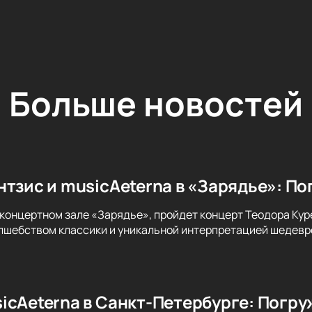
Больше новостей
нтзис и musicAeterna в «Зарядье»: По
 концертном зале «Зарядье», пройдет концерт Теодора Куре
лшебством классики и уникальной интерпретацией шедевро
icAeterna в Санкт-Петербурге: Погру