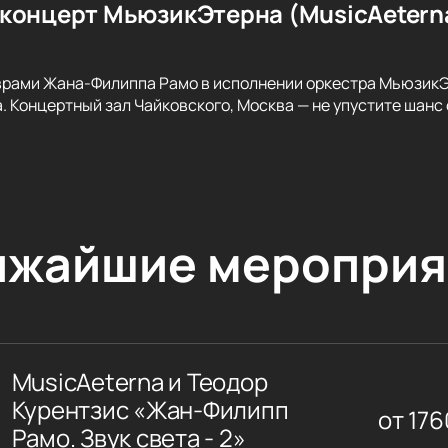
концерт МьюзикЭтерна (MusicAetern
рами Жана-Филиппа Рамо в исполнении оркестра МьюзикЭт
 Концертный зал Чайковского, Москва — не упустите шанс о
ижайшие мероприя
MusicAeterna и Теодор
Курентзис «Жан-Филипп
от
176
Рамо. Звук света - 2»