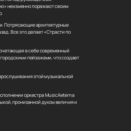
ею» неизменно поражают своим
о.
ти. Потрясающие архитектурные
зад. Все это делает «Страсти по
 сочетающая в себе современный
 городскими пейзажами, что создает
 прослушивания этой музыкальной
исполнении оркестра MusicAeterna
ыкой, пронизанной духом величия и