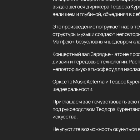
выдающегося дирижера Теодора Куре
величием и глубиной, объединяя в с
Это произведение погружает нас в 
структуры музыки создают неповтори
Матфею» безусловным шедевром кла
Концертный зал Зарядье - это не пр
дизайн и передовые технологии. Рас
неповторимую атмосферу для наслаж
Оркестр MusicAeterna и Теодор Куре
шедевральности.
Приглашаем вас почувствовать всю г
под руководством Теодора Курентзис
искусства.
Не упустите возможность окунуться в