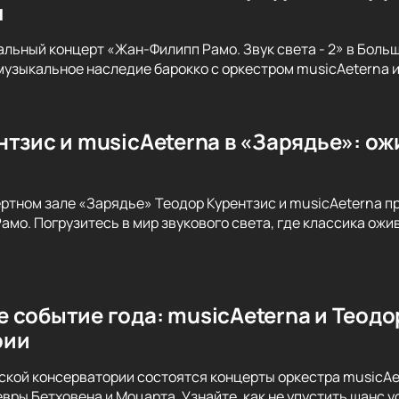
м
альный концерт «Жан-Филипп Рамо. Звук света - 2» в Бол
музыкальное наследие барокко с оркестром musicAeterna 
тзис и musicAeterna в «Зарядье»: ож
ертном зале «Зарядье» Теодор Курентзис и musicAeterna 
амо. Погрузитесь в мир звукового света, где классика ож
 событие года: musicAeterna и Теодо
рии
вской консерватории состоятся концерты оркестра musicAe
вры Бетховена и Моцарта. Узнайте, как не упустить шанс 