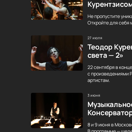
Курентзисо
Не пропустите уник
Откройте для себя 
27 июля
Теодор Курен
света — 2»
22 сентября в конц
с произведениями Р
артистам.
3 июня
Музыкальное
Консервато
8 и 9 июня в Моско
В программе — шеде