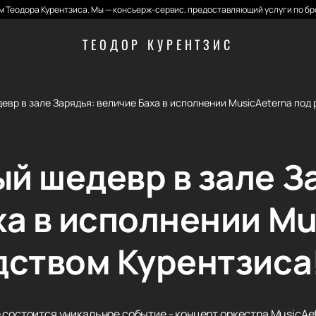
 Теодора Курентзиса. Мы — консьерж-сервис, предоставляющий услуги по бр
ТЕОДОР КУРЕНТЗИС
вр в зале Зарядья: величие Баха в исполнении MusicAeterna под
й шедевр в зале З
ха в исполнении Mu
дством Курентзиса
 состоится уникальное событие - концерт оркестра MusicAe