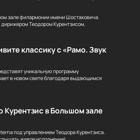
ьшом зале филармонии имени Шостаковича.
и дирижером Теодором Курентзисом.
ивите классику с «Рамо. Звук
представят уникальную программу
ивает в новом свете благодаря выдающимся
р Курентзис в Большом зале
terna под управлением Теодора Курентзиса.
услышать живое исполнение!