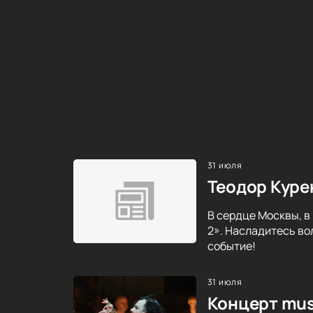
31 июля
Теодор Куре
В сердце Москвы, в
2». Насладитесь во
событие!
31 июля
Концерт mus