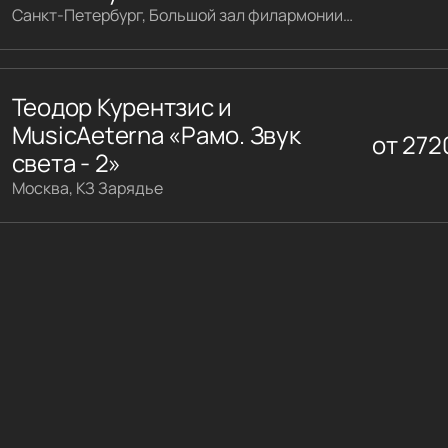
Санкт-Петербург, Большой зал филармонии имени Шостаковича
Теодор Курентзис и
MusicAeterna «Рамо. Звук
от
272
света - 2»
Москва, КЗ Зарядье