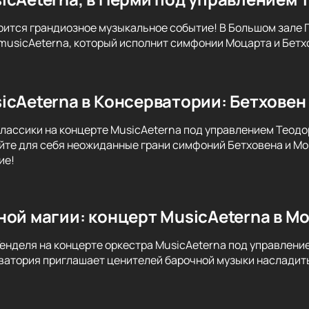
оится грандиозное музыкальное событие! В Большом зале
musicAeterna, который исполнит симфонии Моцарта и Бетх
icAeterna в Консерватории: Бетховен 
классики на концерте MusicAeterna под управлением Теодо
йте для себя неожиданные грани симфоний Бетховена и Мо
ие!
ной магии: концерт MusicAeterna в М
Генделя на концерте оркестра MusicAeterna под управлени
атория приглашает ценителей барочной музыки насладить