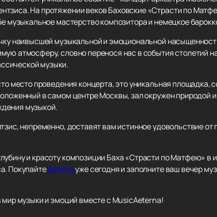
нтзиса. На протяжении веков Баховские «Страсти по Матф
ебе музыкальное мастерство композитора и немецкое барокк
точку наивысшей музыкальной и эмоциональной насыщеннос
мую атмосферу, словно перенося нас в события столетий на
ссической музыки.
осто место проведения концерта, это уникальная площадка,
положенный в самом центре Москвы, зал окружен природой и
дения музыкой.
нтзис, непременно, доставят вам истинное удовольствие от
лубину и красоту композиции Баха «Страсти по Матфею» в 
а. Покупайте
билеты
уже сегодня и заполните ваш вечер муз
 мир музыки и эмоций вместе с MusicAeterna!