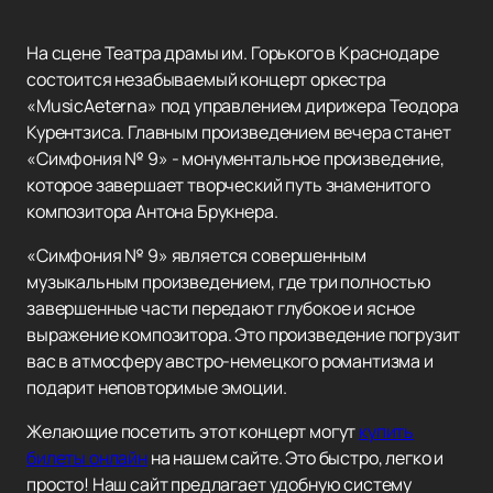
На сцене Театра драмы им. Горького в Краснодаре
состоится незабываемый концерт оркестра
«MusicAeterna» под управлением дирижера Теодора
Курентзиса. Главным произведением вечера станет
«Симфония № 9» - монументальное произведение,
которое завершает творческий путь знаменитого
композитора Антона Брукнера.
«Симфония № 9» является совершенным
музыкальным произведением, где три полностью
завершенные части передают глубокое и ясное
выражение композитора. Это произведение погрузит
вас в атмосферу австро-немецкого романтизма и
подарит неповторимые эмоции.
Желающие посетить этот концерт могут
купить
билеты онлайн
на нашем сайте. Это быстро, легко и
просто! Наш сайт предлагает удобную систему