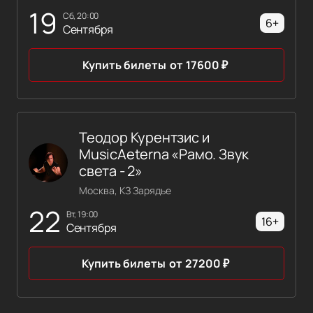
19
сб, 20:00
6+
Сентября
Купить билеты
от
17600
₽
Теодор Курентзис и
MusicAeterna «Рамо. Звук
света - 2»
Москва, КЗ Зарядье
22
вт, 19:00
16+
Сентября
Купить билеты
от
27200
₽