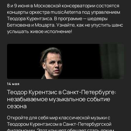
8 и 9 июня в Московской консерватории состоятся
концерты оркестра musicAeterna под управлением
Теодора Курентзиса. В программе — шедевры
Бетховена и Моцарта. Узнайте, как не упустить шанс
услышать живое исполнение!
14 мая
Теодор Курентзис в Санкт-Петербурге:
незабываемое музыкальное событие
сезона
Откройте для себя мир классической музыки с
Теодором Курентзисом в Санкт-Петербургской
филармонии. Этот концерт обещает стать ярким