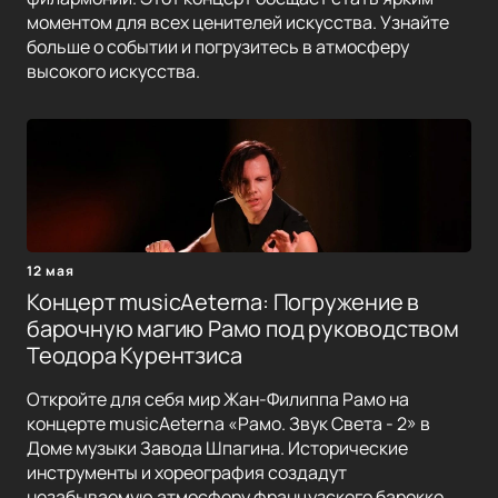
моментом для всех ценителей искусства. Узнайте
больше о событии и погрузитесь в атмосферу
высокого искусства.
12 мая
Концерт musicAeterna: Погружение в
барочную магию Рамо под руководством
Теодора Курентзиса
Откройте для себя мир Жан-Филиппа Рамо на
концерте musicAeterna «Рамо. Звук Света - 2» в
Доме музыки Завода Шпагина. Исторические
инструменты и хореография создадут
незабываемую атмосферу французского барокко.