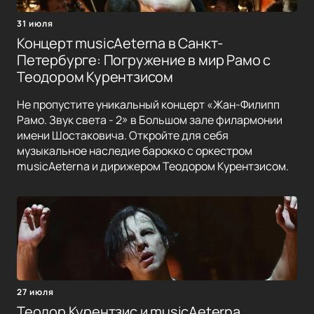
31 июля
Концерт musicAeterna в Санкт-
Петербурге: Погружение в мир Рамо с
Теодором Курентзисом
Не пропустите уникальный концерт «Жан-Филипп
Рамо. Звук света - 2» в Большом зале филармонии
имени Шостаковича. Откройте для себя
музыкальное наследие барокко с оркестром
musicAeterna и дирижером Теодором Курентзисом.
27 июля
Теодор Курентзис и musicAeterna