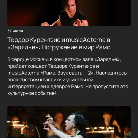
31 июля
Теодор Курентзис и musicAeterna в
«Зарядье»: Погружение в мир Рамо
В сердце Москвы, в концертном зале «Зарядье»,
пройдет концерт Теодора Курентзиса и
musicAeterna «Рамо. Звук света — 2». Насладитесь
волшебством классики и уникальной
интерпретацией шедевров Рамо. Не пропустите это
культурное событие!