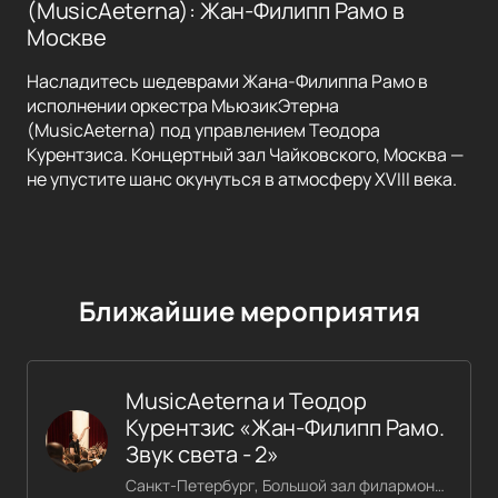
(MusicAeterna): Жан-Филипп Рамо в
Москве
Насладитесь шедеврами Жана-Филиппа Рамо в
исполнении оркестра МьюзикЭтерна
(MusicAeterna) под управлением Теодора
Курентзиса. Концертный зал Чайковского, Москва —
не упустите шанс окунуться в атмосферу XVIII века.
Ближайшие мероприятия
MusicAeterna и Теодор
Курентзис «Жан-Филипп Рамо.
Звук света - 2»
Санкт-Петербург, Большой зал филармонии имени Шостаковича