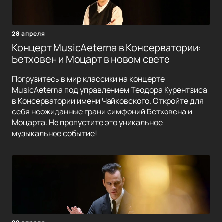
28 апреля
Концерт MusicAeterna в Консерватории:
Бетховен и Моцарт в новом свете
Погрузитесь в мир классики на концерте
MusicAeterna под управлением Теодора Курентзиса
в Консерватории имени Чайковского. Откройте для
себя неожиданные грани симфоний Бетховена и
Моцарта. Не пропустите это уникальное
музыкальное событие!