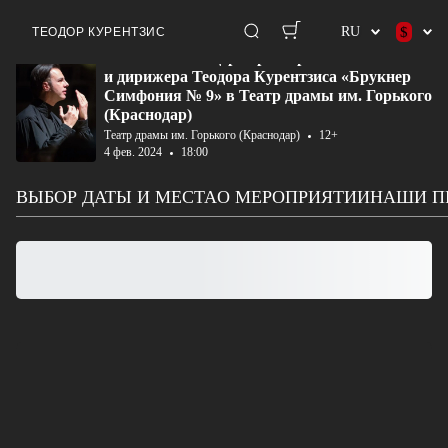
Главная
Афиша и Билеты
Оркестр «MusicAe...
$
RU
ТЕОДОР КУРЕНТЗИС
Билеты на концерт оркестра «MusicAeterna»
$
и дирижера Теодора Курентзиса «Брукнер
Симфония № 9» в Театр драмы им. Горького
€
(Краснодар)
₽
Театр драмы им. Горького (Краснодар)
12+
4 фев. 2024
18:00
ВЫБОР ДАТЫ И МЕСТА
О МЕРОПРИЯТИИ
НАШИ П