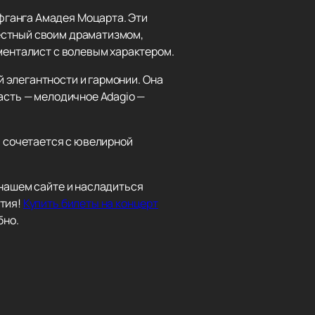
фганга Амадея Моцарта. Эти
естный своим драматизмом,
менталист с волевым характером.
 элегантности и гармонии. Она
асть — мелодичное Adagio —
 сочетается с ювелирной
 нашем сайте и насладиться
ытия!
Купить билеты на концерт
бно.