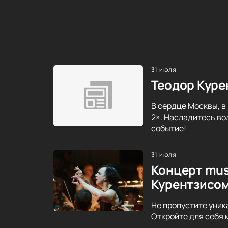
31 июля
Теодор Куре
В сердце Москвы, в
2». Насладитесь во
событие!
31 июля
Концерт mus
Курентзисо
Не пропустите уник
Откройте для себя 