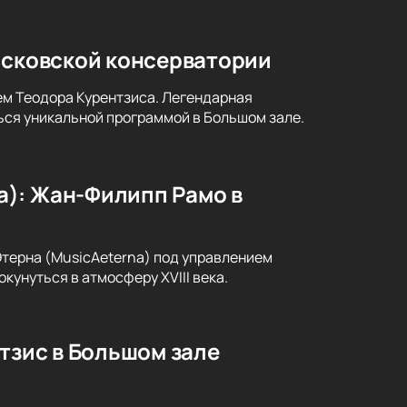
осковской консерватории
ем Теодора Курентзиса. Легендарная
ся уникальной программой в Большом зале.
a): Жан-Филипп Рамо в
ерна (MusicAeterna) под управлением
кунуться в атмосферу XVIII века.
тзис в Большом зале