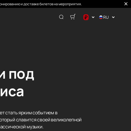
онированию и доставке билетов на мероприятия.
₽
RU
$
€
₽
и под
зиса
ет стать ярким событием в
который славится своей великолепной
лассической музыки.