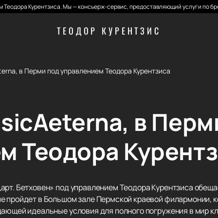
 Теодора Курентзиса. Мы — консьерж-сервис, предоставляющий услуги по бр
ТЕОДОР КУРЕНТЗИС
erna, в Перми под управлением Теодора Курентзиса
sicAeterna, в Перм
м Теодора Курент
арт. Бетховен» под управлением Теодора Курентзиса обеща
е пройдет в Большом зале Пермской краевой филармонии, 
дающей идеальные условия для полного погружения в мир к