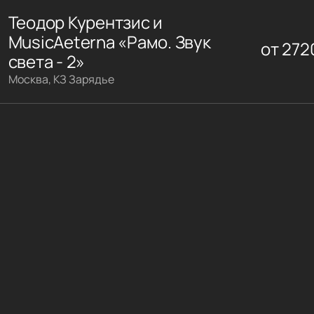
Теодор Курентзис и
MusicAeterna «Рамо. Звук
от
272
света - 2»
Москва, КЗ Зарядье