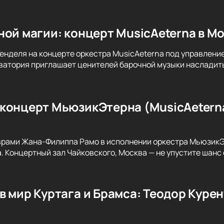
ной магии: концерт MusicAeterna в М
Генделя на концерте оркестра MusicAeterna под управлени
атория приглашает ценителей барочной музыки насладить
концерт МьюзикЭтерна (MusicAetern
рами Жана-Филиппа Рамо в исполнении оркестра МьюзикЭт
 Концертный зал Чайковского, Москва — не упустите шанс о
в мир Куртага и Брамса: Теодор Курен
и