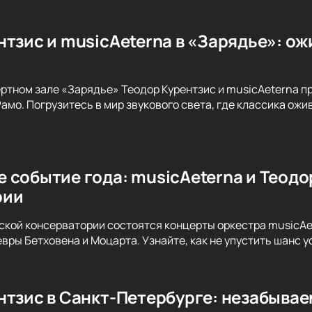
тзис и musicAeterna в «Зарядье»: ож
ертном зале «Зарядье» Теодор Курентзис и musicAeterna 
амо. Погрузитесь в мир звукового света, где классика ож
 событие года: musicAeterna и Теодо
рии
вской консерватории состоятся концерты оркестра musicAe
вры Бетховена и Моцарта. Узнайте, как не упустить шанс 
нтзис в Санкт-Петербурге: незабыва