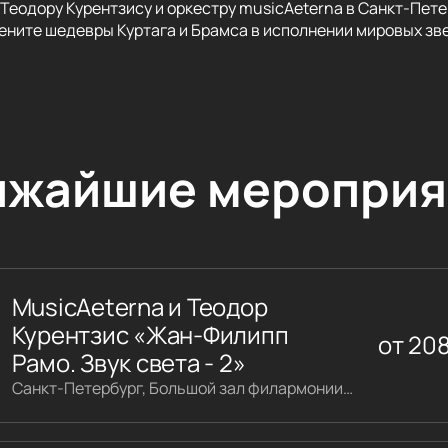
Теодору Курентзису и оркестру musicAeterna в Санкт-Пет
ените шедевры Куртага и Брамса в исполнении мировых зв
ижайшие мероприя
MusicAeterna и Теодор
Курентзис «Жан-Филипп
от
20
Рамо. Звук света - 2»
Санкт-Петербург, Большой зал филармонии имени Шостаковича