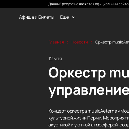
Данный ресурс не является официальным сайтом
Афиша и Билеты
Еще
Главная
Новости
Оркестр musicAet
12 мая
Оркестр mu
управление
Концерт оркестра musicAeterna «Моц
культурной жизни Перми. Мероприяти
акустикой и уютной атмосферой, соз