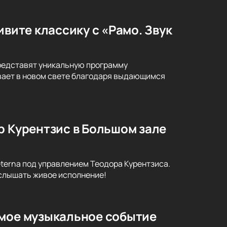
ивите классику с «Рамо. Звук
представят уникальную программу
ивает в новом свете благодаря выдающимся
р Курентзис в Большом зале
terna под управлением Теодора Курентзиса.
услышать живое исполнение!
емое музыкальное событие