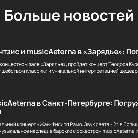
Больше новостей
нтзис и musicAeterna в «Зарядье»: По
 концертном зале «Зарядье», пройдет концерт Теодора Куре
лшебством классики и уникальной интерпретацией шедевро
icAeterna в Санкт-Петербурге: Погру
м
альный концерт «Жан-Филипп Рамо. Звук света - 2» в Бол
музыкальное наследие барокко с оркестром musicAeterna 