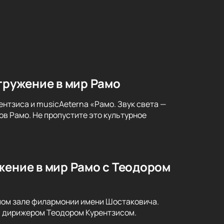
гружение в мир Рамо
нтзиса и musicAeterna «Рамо. Звук света —
в Рамо. Не пропустите это культурное
жение в мир Рамо с Теодором
ьшом зале филармонии имени Шостаковича.
и дирижером Теодором Курентзисом.