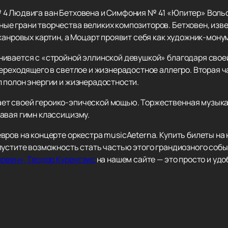
 4 Людвига ван Бетховена и Симфония № 41 «Юпитер» Воль
ые грани творчества великих композиторов. Бетховен, изв
жанровых картин, а Моцарт проявит себя как художник-мону
ивается с «стройной эллинской девушкой» благодаря своей
ереходящего в светлое и жизнерадостное аллегро. Вторая ч
 полон энергии и жизнерадостности.
т своей героико-эпической мощью. Торжественная музыка
авая гимн классицизму.
вров на концерте оркестра musicAeterna. Купить билеты на
пустите возможность стать частью этого грандиозного соб
ховен», Теодор Курентзис
на нашем сайте — это просто и удо