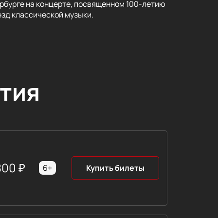
ербурге на концерте, посвященном 100-летию
езд классической музыки.
тия
800
₽
6+
Купить билеты