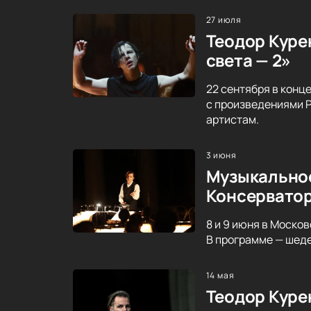
27 июля
Теодор Курен
света — 2»
22 сентября в конц
с произведениями Р
артистам.
3 июня
Музыкальное
Консервато
8 и 9 июня в Моско
В программе — шеде
14 мая
Теодор Куре