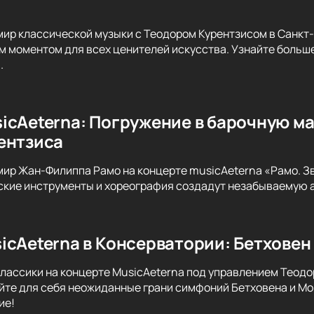
мир классической музыки с Теодором Курентзисом в Санкт
м моментом для всех ценителей искусства. Узнайте больше
.
icAeterna: Погружение в барочную м
ентзиса
мир Жан-Филиппа Рамо на концерте musicAeterna «Рамо. Зв
ские инструменты и хореография создадут незабываемую 
icAeterna в Консерватории: Бетховен 
классики на концерте MusicAeterna под управлением Теодо
йте для себя неожиданные грани симфоний Бетховена и Мо
ие!