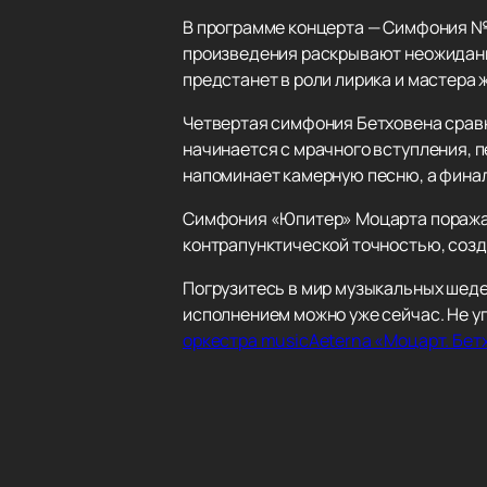
В программе концерта — Симфония №
произведения раскрывают неожиданн
предстанет в роли лирика и мастера 
Четвертая симфония Бетховена сравн
начинается с мрачного вступления, п
напоминает камерную песню, а финал
Симфония «Юпитер» Моцарта поражае
контрапунктической точностью, созд
Погрузитесь в мир музыкальных шеде
исполнением можно уже сейчас. Не у
оркестра musicAeterna «Моцарт. Бет