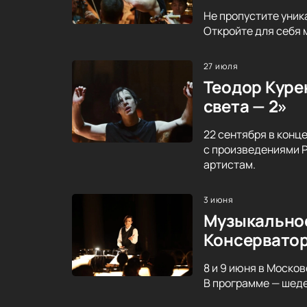
Не пропустите уник
Откройте для себя 
27 июля
Теодор Курен
света — 2»
22 сентября в конц
с произведениями Р
артистам.
3 июня
Музыкальное
Консервато
8 и 9 июня в Моско
В программе — шеде