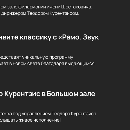
ьшом зале филармонии имени Шостаковича.
и дирижером Теодором Курентзисом.
ивите классику с «Рамо. Звук
представят уникальную программу
ивает в новом свете благодаря выдающимся
р Курентзис в Большом зале
terna под управлением Теодора Курентзиса.
услышать живое исполнение!