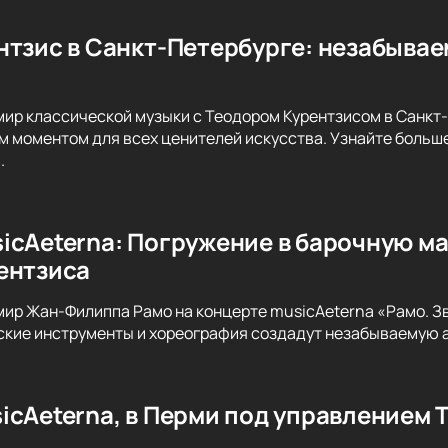
нтзис в Санкт-Петербурге: незабыва
мир классической музыки с Теодором Курентзисом в Санкт
м моментом для всех ценителей искусства. Узнайте больше
.
icAeterna: Погружение в барочную м
ентзиса
мир Жан-Филиппа Рамо на концерте musicAeterna «Рамо. Зв
ские инструменты и хореография создадут незабываемую 
icAeterna, в Перми под управлением 