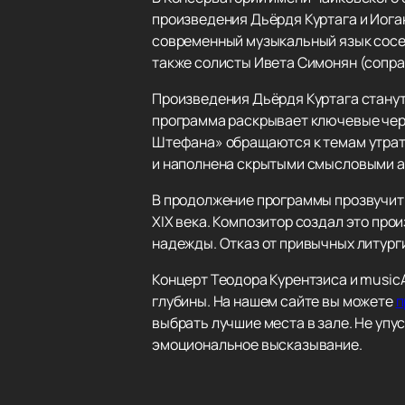
произведения Дьёрдя Куртага и Иога
современный музыкальный язык сосед
также солисты Ивета Симонян (сопра
Произведения Дьёрдя Куртага станут
программа раскрывает ключевые черты
Штефана» обращаются к темам утраты
и наполнена скрытыми смысловыми а
В продолжение программы прозвучит
XIX века. Композитор создал это про
надежды. Отказ от привычных литур
Концерт Теодора Курентзиса и music
глубины. На нашем сайте вы можете
п
выбрать лучшие места в зале. Не уп
эмоциональное высказывание.