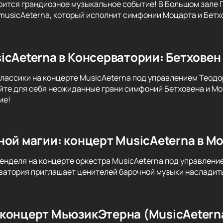
оится грандиозное музыкальное событие! В Большом зале
musicAeterna, который исполнит симфонии Моцарта и Бетх
icAeterna в Консерватории: Бетховен 
классики на концерте MusicAeterna под управлением Теодо
йте для себя неожиданные грани симфоний Бетховена и Мо
ие!
ной магии: концерт MusicAeterna в М
Генделя на концерте оркестра MusicAeterna под управлени
атория приглашает ценителей барочной музыки насладить
концерт МьюзикЭтерна (MusicAetern