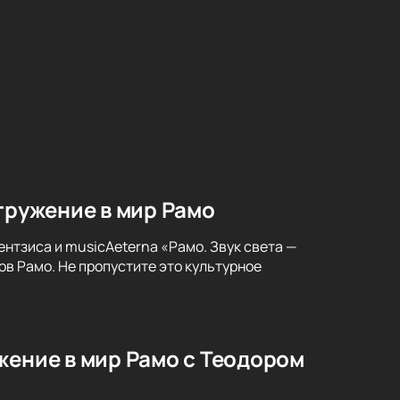
гружение в мир Рамо
нтзиса и musicAeterna «Рамо. Звук света —
в Рамо. Не пропустите это культурное
жение в мир Рамо с Теодором