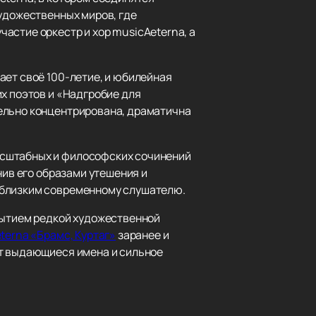
художественных миров, где
астие оркестр и хор musicAeterna, а
ает своё 100-летие, и юбилейная
х поэтов и «Надгробие для
дельно концентрирована, драматична
асштабных и философских сочинений
нив его образами утешения и
 близким современному слушателю.
обытием редкой художественной
terna «Брамс, Куртаг»
заранее и
ет выдающиеся имена и сильное