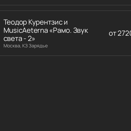
Теодор Курентзис и
MusicAeterna «Рамо. Звук
от
272
света - 2»
Москва, КЗ Зарядье