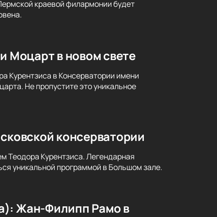
 Пермской краевой филармонии будет
овена.
и Моцарт в новом свете
ра Курентзиса в Консерватории имени
царта. Не пропустите это уникальное
осковской консерватории
ем Теодора Курентзиса. Легендарная
ся уникальной программой в Большом зале.
a): Жан-Филипп Рамо в