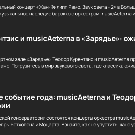
альный концерт «Жан-Филипп Рамо. Звук света - 2» в Бол
музыкальное наследие барокко с оркестром musicAeterna 
тзис и musicAeterna в «Зарядье»: ож
ертном зале «Зарядье» Теодор Курентзис и musicAeterna 
амо. Погрузитесь в мир звукового света, где классика ож
 событие года: musicAeterna и Теодо
рии
вской консерватории состоятся концерты оркестра musicAe
вры Бетховена и Моцарта. Узнайте, как не упустить шанс 