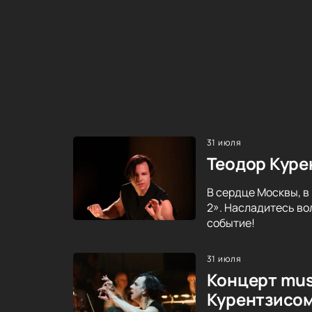
31 июля
Теодор Куре
В сердце Москвы, в
2». Насладитесь во
событие!
31 июля
Концерт mus
Курентзисо