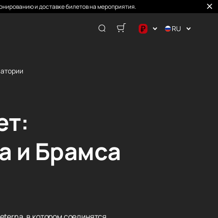
онированию и доставке билетов на мероприятия.
₽
RU
$
€
ватории
₽
ет:
а и Брамса
eterna, в котором соединятся