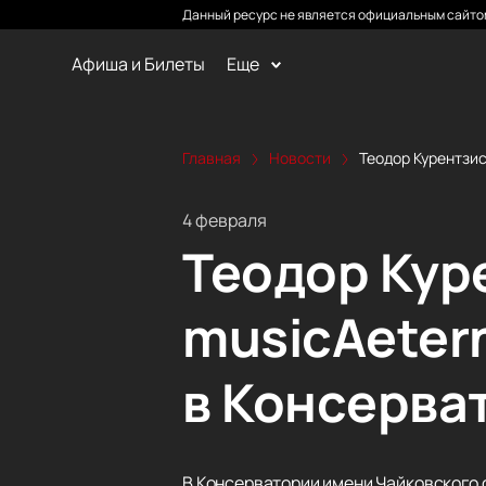
Данный ресурс не является официальным сайтом
Афиша и Билеты
Еще
Главная
Новости
Теодор Курентзис
4 февраля
Теодор Кур
musicAeter
в Консерва
В Консерватории имени Чайковского 