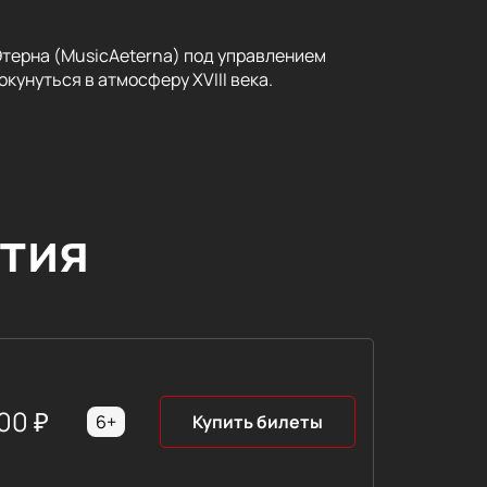
ерна (MusicAeterna) под управлением
кунуться в атмосферу XVIII века.
тия
00
₽
6+
Купить билеты