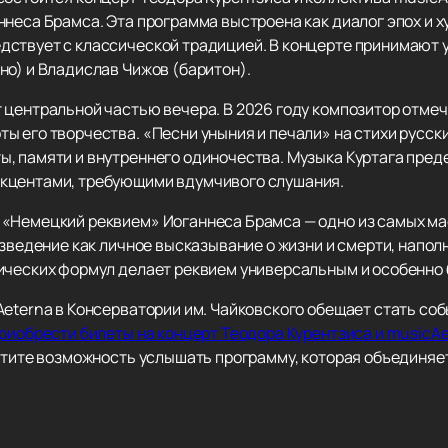
ннеса Брамса. Эта программа выстроена как диалог эпох и 
ствует с классической традицией. В концерте принимают уч
но) и Владислав Чижов (баритон).
 центральной частью вечера. В 2026 году композитор отмеч
 его творчества. «Песни уныния и печали» на стихи русски
, памяти и внутреннего одиночества. Музыка Куртага пре
кцентами, требующими вдумчивого слушания.
 «Немецкий реквием» Иоганнеса Брамса — одно из самых м
изведение как личное высказывание о жизни и смерти, напол
гических формул делает реквием универсальным и особенно
Aeterna в Консерватории им. Чайковского обещает стать с
риобрести билеты на концерт Теодора Курентзиса и musicAe
устите возможность услышать программу, которая объединя