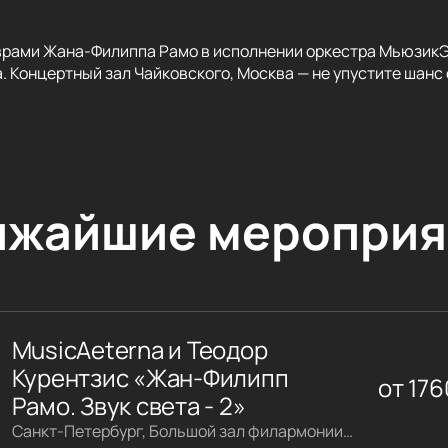
рами Жана-Филиппа Рамо в исполнении оркестра МьюзикЭт
 Концертный зал Чайковского, Москва — не упустите шанс о
ижайшие мероприя
MusicAeterna и Теодор
Курентзис «Жан-Филипп
от
176
Рамо. Звук света - 2»
Санкт-Петербург, Большой зал филармонии имени Шостаковича