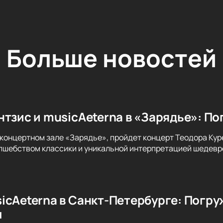
Больше новостей
нтзис и musicAeterna в «Зарядье»: По
 концертном зале «Зарядье», пройдет концерт Теодора Куре
лшебством классики и уникальной интерпретацией шедевро
icAeterna в Санкт-Петербурге: Погру
м