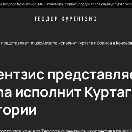
 Теодора Курентзиса. Мы — консьерж-сервис, предоставляющий услуги по бр
ТЕОДОР КУРЕНТЗИС
 представляет: musicAeterna исполнит Куртага и Брамса в Консер
ентзис представля
na исполнит Куртаг
тории
состоится концерт Теодора Курентзиса и коллектива musicA