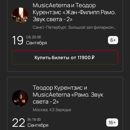
MusicAeterna и Теодор
Курентзис «Жан-Филипп Рамо.
Звук света - 2»
Санкт-Петербург, Большой зал филармонии имени Шостаковича
19
сб, 20:00
6+
Сентября
Купить билеты
от
11900
₽
Теодор Курентзис и
MusicAeterna «Рамо. Звук
света - 2»
Москва, КЗ Зарядье
22
вт, 19:00
16+
Сентября