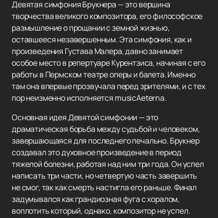
Девятая симфония Брукнера — это вершина
творчества великого композитора, его философское
размышление о прощании с земной жизнью,
оставшееся незавершенным. Эта симфония, как и
произведения Густава Малера, давно занимает
особое место в репертуаре Курентзиса, начиная с его
работы в Пермском театре оперы и балета. Именно
там она впервые прозвучала перед зрителями, и с тех
пор неизменно исполняется musicAeterna.
Основная идея Девятой симфонии — это
драматическая борьба между судьбой и человеком,
завершающаяся для последнего печально. Брукнер
создавал это духовное произведение в период
тяжелой болезни, работая над ним три года. Он успел
написать три части, но четвертую часть завершить
не смог, так как смерть настигла его раньше. Финал
задумывался как грандиозная фуга с хоралом,
воплотить который, однако, композитор не успел.