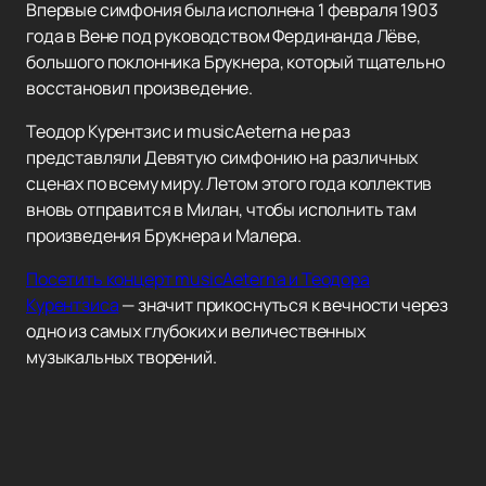
Впервые симфония была исполнена 1 февраля 1903
года в Вене под руководством Фердинанда Лёве,
большого поклонника Брукнера, который тщательно
восстановил произведение.
Теодор Курентзис и musicAeterna не раз
представляли Девятую симфонию на различных
сценах по всему миру. Летом этого года коллектив
вновь отправится в Милан, чтобы исполнить там
произведения Брукнера и Малера.
Посетить концерт musicAeterna и Теодора
Курентзиса
— значит прикоснуться к вечности через
одно из самых глубоких и величественных
музыкальных творений.