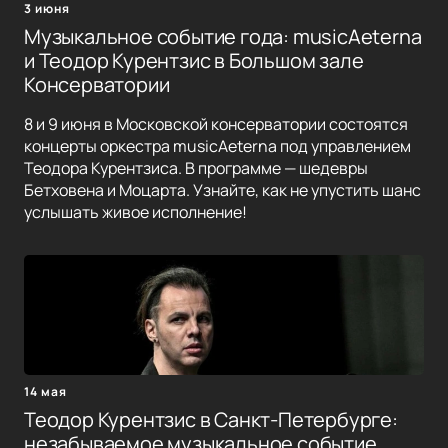
3 июня
Музыкальное событие года: musicAeterna
и Теодор Курентзис в Большом зале
Консерватории
8 и 9 июня в Московской консерватории состоятся
концерты оркестра musicAeterna под управлением
Теодора Курентзиса. В программе — шедевры
Бетховена и Моцарта. Узнайте, как не упустить шанс
услышать живое исполнение!
14 мая
Теодор Курентзис в Санкт-Петербурге:
незабываемое музыкальное событие