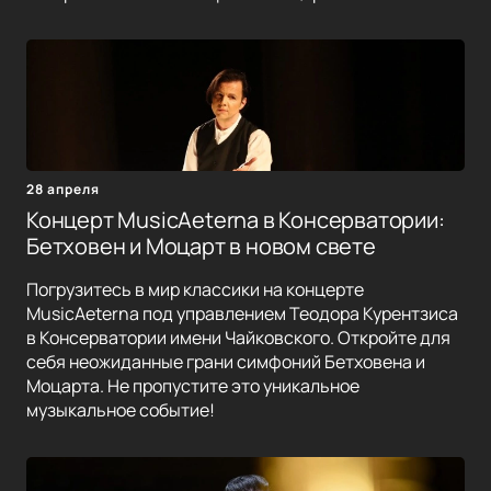
28 апреля
Концерт MusicAeterna в Консерватории:
Бетховен и Моцарт в новом свете
Погрузитесь в мир классики на концерте
MusicAeterna под управлением Теодора Курентзиса
в Консерватории имени Чайковского. Откройте для
себя неожиданные грани симфоний Бетховена и
Моцарта. Не пропустите это уникальное
музыкальное событие!