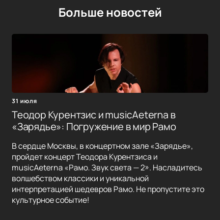
Больше новостей
31 июля
Теодор Курентзис и musicAeterna в
«Зарядье»: Погружение в мир Рамо
В сердце Москвы, в концертном зале «Зарядье»,
пройдет концерт Теодора Курентзиса и
musicAeterna «Рамо. Звук света — 2». Насладитесь
волшебством классики и уникальной
интерпретацией шедевров Рамо. Не пропустите это
культурное событие!