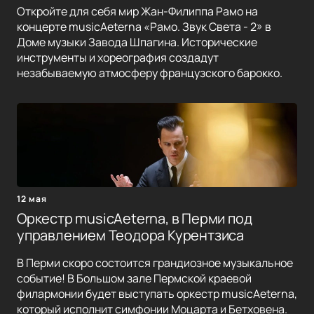
Откройте для себя мир Жан-Филиппа Рамо на
концерте musicAeterna «Рамо. Звук Света - 2» в
Доме музыки Завода Шпагина. Исторические
инструменты и хореография создадут
незабываемую атмосферу французского барокко.
12 мая
Оркестр musicAeterna, в Перми под
управлением Теодора Курентзиса
В Перми скоро состоится грандиозное музыкальное
событие! В Большом зале Пермской краевой
филармонии будет выступать оркестр musicAeterna,
который исполнит симфонии Моцарта и Бетховена.