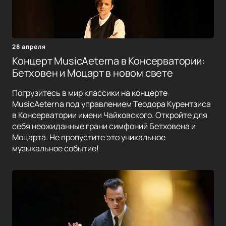
28 апреля
Концерт MusicAeterna в Консерватории:
Бетховен и Моцарт в новом свете
Погрузитесь в мир классики на концерте
MusicAeterna под управлением Теодора Курентзиса
в Консерватории имени Чайковского. Откройте для
себя неожиданные грани симфоний Бетховена и
Моцарта. Не пропустите это уникальное
музыкальное событие!