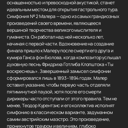
оснащенностью и превосходной акустикой, станет
идеальным местом для открытия гастрольного тура.
Симфония № 2 Малера — одно из самых грандиозных
произведений своего времени, являющееся
вершиной творчества великого мыслителя и
гуманиста. Он работал над ней несколько лет,
начиная с первой части. Вдохновение на создание
финала пришло к Малеру после смерти его друга и
кумира Ганса фон Бюлова, когда композитор услышал
духовную песнь Фридриха Готлиба Клопштока «Ты
воскреснешь». Завершенный замысел симфонии
сформировался лишь в 1893–1894 годах. Малер
оставил указание, чтобы первую часть отделяли
пятиминутной паузой, хотя после его смерти
дирижеры часто отступали от этого правила. Тем не
менее, Теодор Курентзис и его коллектив исполнят
симфонию в классическом варианте, задуманном
самим австрийским маэстро. Это произведение,
проникнутое трауром и величием, глубоко