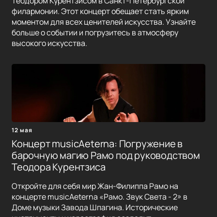
Теодором Курентзисом в Санкт-Петербургской
филармонии. Этот концерт обещает стать ярким
моментом для всех ценителей искусства. Узнайте
больше о событии и погрузитесь в атмосферу
высокого искусства.
12 мая
Концерт musicAeterna: Погружение в
барочную магию Рамо под руководством
Теодора Курентзиса
Откройте для себя мир Жан-Филиппа Рамо на
концерте musicAeterna «Рамо. Звук Света - 2» в
Доме музыки Завода Шпагина. Исторические