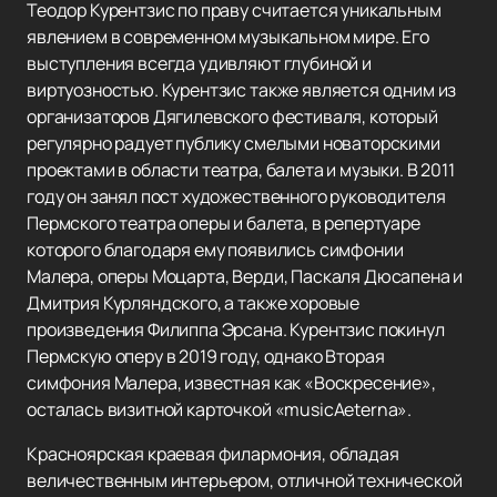
Теодор Курентзис по праву считается уникальным
явлением в современном музыкальном мире. Его
выступления всегда удивляют глубиной и
виртуозностью. Курентзис также является одним из
организаторов Дягилевского фестиваля, который
регулярно радует публику смелыми новаторскими
проектами в области театра, балета и музыки. В 2011
году он занял пост художественного руководителя
Пермского театра оперы и балета, в репертуаре
которого благодаря ему появились симфонии
Малера, оперы Моцарта, Верди, Паскаля Дюсапена и
Дмитрия Курляндского, а также хоровые
произведения Филиппа Эрсана. Курентзис покинул
Пермскую оперу в 2019 году, однако Вторая
симфония Малера, известная как «Воскресение»,
осталась визитной карточкой «musicAeterna».
Красноярская краевая филармония, обладая
величественным интерьером, отличной технической