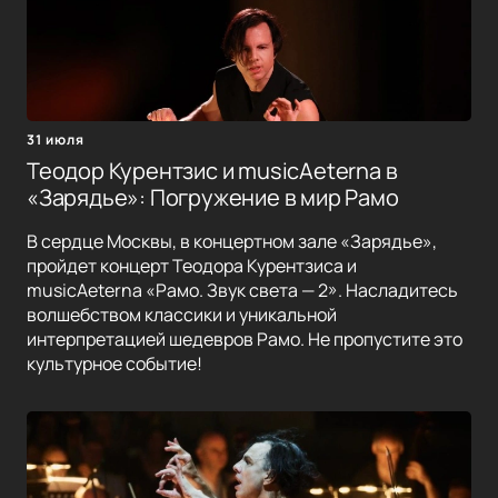
31 июля
Теодор Курентзис и musicAeterna в
«Зарядье»: Погружение в мир Рамо
В сердце Москвы, в концертном зале «Зарядье»,
пройдет концерт Теодора Курентзиса и
musicAeterna «Рамо. Звук света — 2». Насладитесь
волшебством классики и уникальной
интерпретацией шедевров Рамо. Не пропустите это
культурное событие!