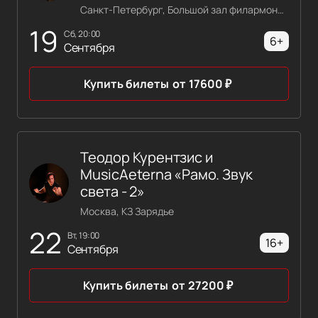
Санкт-Петербург, Большой зал филармонии имени Шостаковича
19
сб, 20:00
6+
Сентября
Купить билеты
от
17600
₽
Теодор Курентзис и
MusicAeterna «Рамо. Звук
света - 2»
Москва, КЗ Зарядье
22
вт, 19:00
16+
Сентября
Купить билеты
от
27200
₽