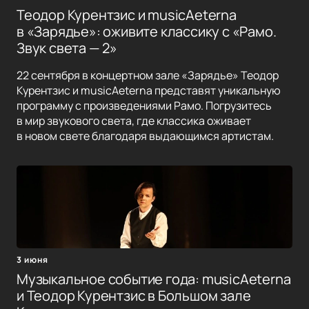
Теодор Курентзис и musicAeterna
в «Зарядье»: оживите классику с «Рамо.
Звук света — 2»
22 сентября в концертном зале «Зарядье» Теодор
Курентзис и musicAeterna представят уникальную
программу с произведениями Рамо. Погрузитесь
в мир звукового света, где классика оживает
в новом свете благодаря выдающимся артистам.
3 июня
Музыкальное событие года: musicAeterna
и Теодор Курентзис в Большом зале