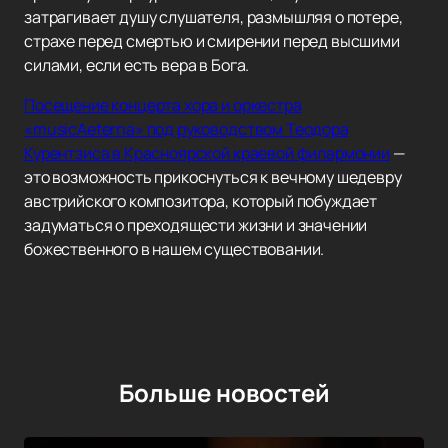
затрагивает душу слушателя, размышляя о потере,
страхе перед смертью и смирении перед высшими
силами, если есть вера в Бога.
Посещение концерта хора и оркестра
«musicAeterna» под руководством Теодора
Курентзиса в Красноярской краевой филармонии
—
это возможность прикоснуться к вечному шедевру
австрийского композитора, который побуждает
задуматься о преходящести жизни и значении
божественного в нашем существовании.
Больше новостей