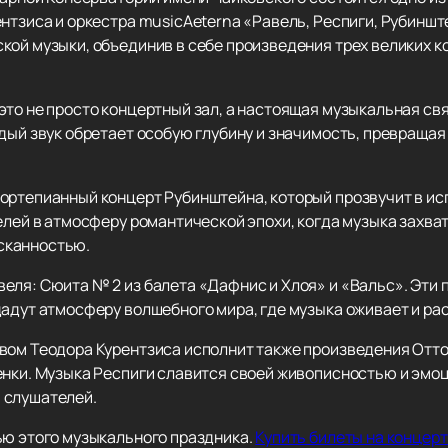
нтзиса и оркестра musicAeterna «Равель, Респиги, Рубиншт
кой музыки, объединив в себе произведения трех великих к
это не просто концертный зал, а настоящая музыкальная св
ждый звук обретает особую глубину и значимость, превраща
ортепианный концерт Рубинштейна, который прозвучит в ис
телей в атмосферу романтической эпохи, когда музыка захв
сканностью.
еля: Сюита № 2 из балета «Дафнис и Хлоя» и «Вальс». Эти
дадут атмосферу волшебного мира, где музыка оживает и ра
вом Теодора Курентзиса исполнит также произведения Отто
енки. Музыка Респиги славится своей живописностью и эмоц
 слушателей.
ью этого музыкального праздника.
Купить билеты на концерт