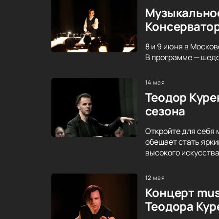
Музыкальное
Консервато
8 и 9 июня в Моско
В программе — шеде
14 мая
Теодор Куре
сезона
Откройте для себя 
обещает стать ярки
высокого искусства
12 мая
Концерт mus
Теодора Кур