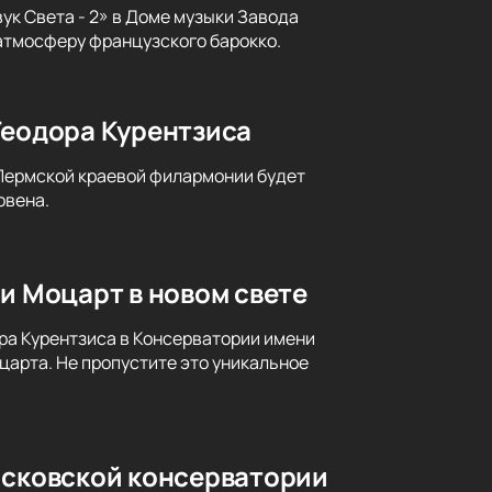
ук Света - 2» в Доме музыки Завода
атмосферу французского барокко.
Теодора Курентзиса
 Пермской краевой филармонии будет
овена.
и Моцарт в новом свете
ра Курентзиса в Консерватории имени
царта. Не пропустите это уникальное
осковской консерватории