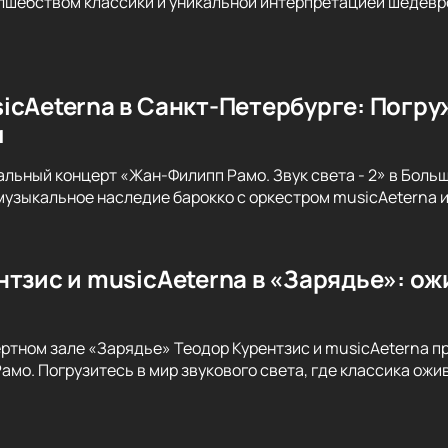
лшебством классики и уникальной интерпретацией шедевро
icAeterna в Санкт-Петербурге: Погру
м
альный концерт «Жан-Филипп Рамо. Звук света - 2» в Бол
музыкальное наследие барокко с оркестром musicAeterna 
тзис и musicAeterna в «Зарядье»: ож
ертном зале «Зарядье» Теодор Курентзис и musicAeterna 
амо. Погрузитесь в мир звукового света, где классика ож