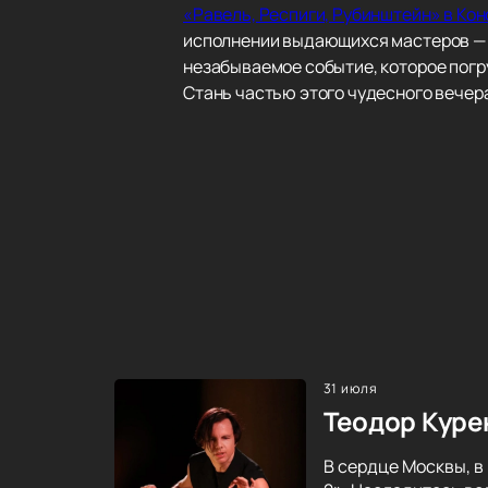
«Равель, Респиги, Рубинштейн» в Ко
исполнении выдающихся мастеров — э
незабываемое событие, которое погр
Стань частью этого чудесного вечер
31 июля
Теодор Куре
В сердце Москвы, в