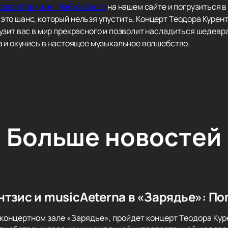
нсерватории им. Чайковского
на нашем сайте и погрузиться в
то шанс, который нельзя упустить. Концерт Теодора Курент
узит вас в мир прекрасного и позволит насладиться шедевр
а и окунись в настоящее музыкальное волшебство.
Больше новостей
нтзис и musicAeterna в «Зарядье»: По
 концертном зале «Зарядье», пройдет концерт Теодора Куре