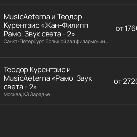
MusicAeterna и Теодор
Курентзис «Жан-Филипп
от
176
Рамо. Звук света - 2»
Санкт-Петербург, Большой зал филармонии имени Шостаковича
Теодор Курентзис и
MusicAeterna «Рамо. Звук
от
272
света - 2»
Москва, КЗ Зарядье