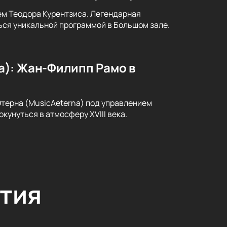
ем Теодора Курентзиса. Легендарная
ся уникальной программой в Большом зале.
a): Жан-Филипп Рамо в
ерна (MusicAeterna) под управлением
кунуться в атмосферу XVIII века.
тия