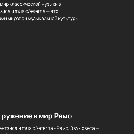
 мир классической музыки в
зиса и musicAeterna — это
ами мировой музыкальной культуры.
гружение в мир Рамо
нтзиса и musicAeterna «Рамо. Звук света —