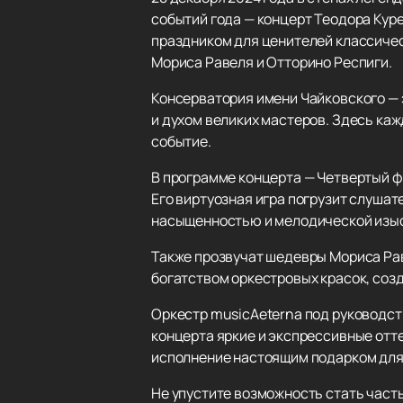
событий года — концерт Теодора Куре
праздником для ценителей классичес
Мориса Равеля и Отторино Респиги.
Консерватория имени Чайковского — 
и духом великих мастеров. Здесь ка
событие.
В программе концерта — Четвертый ф
Его виртуозная игра погрузит слуша
насыщенностью и мелодической изы
Также прозвучат шедевры Мориса Рав
богатством оркестровых красок, соз
Оркестр musicAeterna под руководст
концерта яркие и экспрессивные отт
исполнение настоящим подарком для
Не упустите возможность стать част