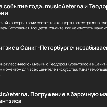
 событие года: musicAeterna и Теодо
рии
вской консерватории состоятся концерты оркестра musicAe
вры Бетховена и Моцарта. Узнайте, как не упустить шанс 
нтзис в Санкт-Петербурге: незабыва
мир классической музыки с Теодором Курентзисом в Санкт
м моментом для всех ценителей искусства. Узнайте больше
.
icAeterna: Погружение в барочную м
ентзиса