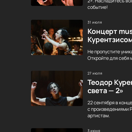
2». Насладитесь во
событие!
31 июля
Концерт mus
Курентзисо
Не пропустите уник
Откройте для себя 
27 июля
Теодор Курен
света — 2»
22 сентября в конц
с произведениями Р
артистам.
3 июня