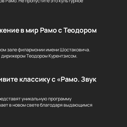
в Рамо. Не пропустите это культурное
жение в мир Рамо с Теодором
ьшом зале филармонии имени Шостаковича.
и дирижером Теодором Курентзисом.
ивите классику с «Рамо. Звук
представят уникальную программу
ивает в новом свете благодаря выдающимся