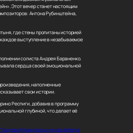
ейн». Этот вечер станет настоящим
омпозиторов: Антона Рубинштейна,
ятыня, где стены пропитаны историей
я каждое выступление в незабываемое
полнении солиста Андрея Бараненко.
атывала сердца своей эмоциональной
 произведения, наполненные
ссказывает свои истории.
рино Респиги, добавив в программу
иональной глубиной, что делает её
 Теодора Курентзиса и musicAeterna