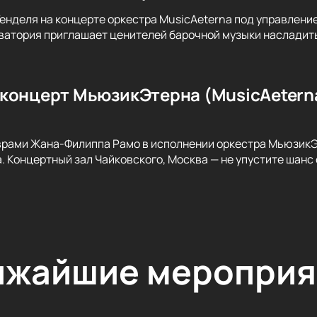
Генделя на концерте оркестра MusicAeterna под управлени
атория приглашает ценителей барочной музыки насладить
концерт МьюзикЭтерна (MusicAetern
рами Жана-Филиппа Рамо в исполнении оркестра МьюзикЭт
 Концертный зал Чайковского, Москва — не упустите шанс о
ижайшие мероприя