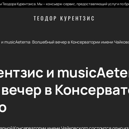
 Теодора Курентзиса. Мы — консьерж-сервис, предоставляющий услуги по бр
ТЕОДОР КУРЕНТЗИС
 и musicAeterna: Волшебный вечер в Консерватории имени Чайков
ентзис и musicAete
вечер в Консерва
о
ндарной Консерватории имени Чайковского состоится одно 