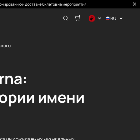
онированию и доставке билетов на мероприятия.
₽
RU
$
€
ского
₽
rna:
тории имени
из самых ожидаемых музыкальных