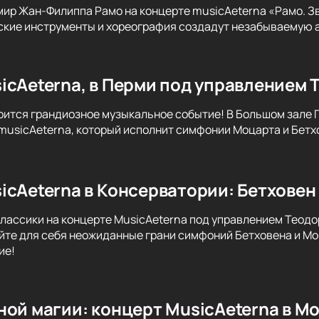
мир Жан-Филиппа Рамо на концерте musicAeterna «Рамо. Зв
ские инструменты и хореография создадут незабываемую 
icAeterna, в Перми под управлением 
оится грандиозное музыкальное событие! В Большом зале
musicAeterna, который исполнит симфонии Моцарта и Бетх
icAeterna в Консерватории: Бетховен 
классики на концерте MusicAeterna под управлением Теодо
йте для себя неожиданные грани симфоний Бетховена и Мо
ие!
ной магии: концерт MusicAeterna в М