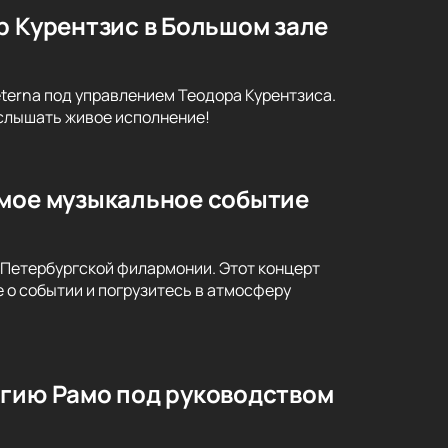
р Курентзис в Большом зале
terna под управлением Теодора Курентзиса.
услышать живое исполнение!
емое музыкальное событие
-Петербургской филармонии. Этот концерт
 о событии и погрузитесь в атмосферу
агию Рамо под руководством