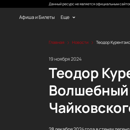
Данный ресурс не является официальным сайтом
Афиша и Билеты
Еще
Главная
Новости
Теодор Курентзис
19 ноября 2024
Теодор Кур
Волшебный 
Чайковског
28 декабря 2024 года в стенах леге