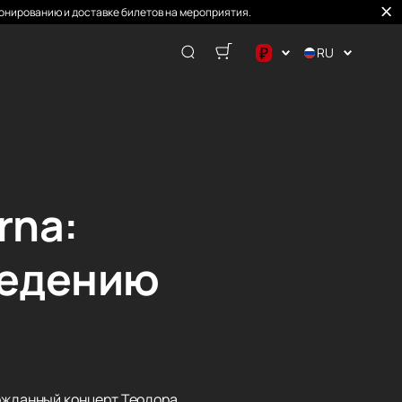
онированию и доставке билетов на мероприятия.
₽
RU
$
€
₽
rna:
ведению
гожданный концерт Теодора