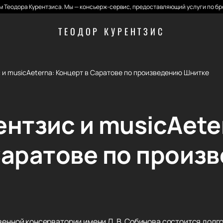
 Теодора Курентзиса. Мы — консьерж-сервис, предоставляющий услуги по бр
ТЕОДОР КУРЕНТЗИС
 и musicAeterna: Концерт в Саратове по произведению Шнитке
ентзис и musicAete
Саратове по произ
твенной консерватории имени Л. В. Собинова состоится дол