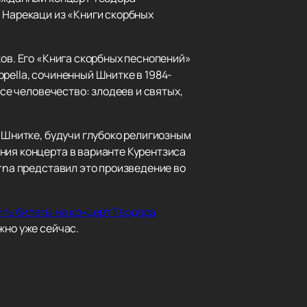
 Нарекаци из «Книги скорбных
ков. Его «Книга скорбных песнопений»
pella, сочиненный Шнитке в 1984-
все человечество: злодеев и святых,
д Шнитке, будучи глубоко религиозным
ния концерта в варианте Курентзиса
erna представил это произведение во
ить билеты на концерт Теодора
жно уже сейчас.