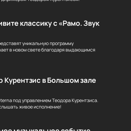
ивите классику с «Рамо. Звук
представят уникальную программу
ивает в новом свете благодаря выдающимся
р Курентзис в Большом зале
terna под управлением Теодора Курентзиса.
услышать живое исполнение!
емое музыкальное событие