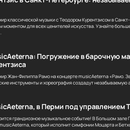
мир классической музыки с Теодором Курентзисом в Санкт
м моментом для всех ценителей искусства. Узнайте больше
.
icAeterna: Погружение в барочную м
ентзиса
мир Жан-Филиппа Рамо на концерте musicAeterna «Рамо. Зв
ские инструменты и хореография создадут незабываемую 
icAeterna, в Перми под управлением 
оится грандиозное музыкальное событие! В Большом зале
musicAeterna, который исполнит симфонии Моцарта и Бетх