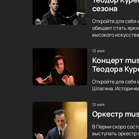
сезона
Откройте для себя 
обещает стать ярки
высокого искусства
12 мая
Концерт mus
Теодора Кур
Откройте для себя 
Шпагина. Историче
12 мая
Оркестр mus
В Перми скоро сост
выступать оркестр 