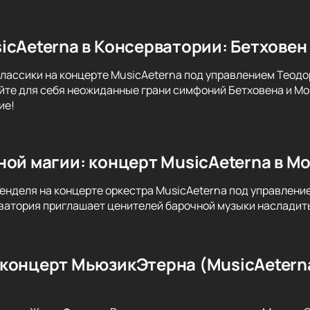
icAeterna в Консерватории: Бетховен 
классики на концерте MusicAeterna под управлением Теодо
йте для себя неожиданные грани симфоний Бетховена и Мо
ие!
ной магии: концерт MusicAeterna в М
Генделя на концерте оркестра MusicAeterna под управлени
атория приглашает ценителей барочной музыки насладить
концерт МьюзикЭтерна (MusicAetern