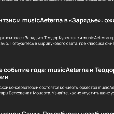
тзис и musicAeterna в «Зарядье»: ож
ертном зале «Зарядье» Теодор Курентзис и musicAeterna 
амо. Погрузитесь в мир звукового света, где классика ож
 событие года: musicAeterna и Теодо
рии
вской консерватории состоятся концерты оркестра musicAe
вры Бетховена и Моцарта. Узнайте, как не упустить шанс 
нтзис в Санкт-Петербурге: незабыва