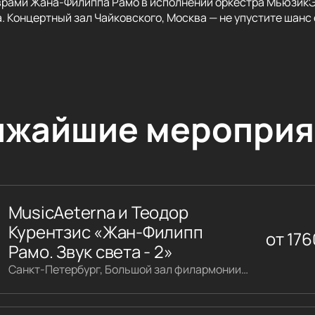
рами Жана-Филиппа Рамо в исполнении оркестра МьюзикЭт
 Концертный зал Чайковского, Москва — не упустите шанс о
ижайшие мероприя
MusicAeterna и Теодор
Курентзис «Жан-Филипп
от
176
Рамо. Звук света - 2»
Санкт-Петербург, Большой зал филармонии имени Шостаковича