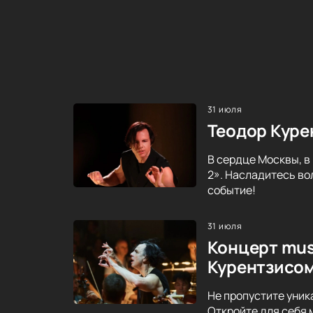
31 июля
Теодор Куре
В сердце Москвы, в
2». Насладитесь во
событие!
31 июля
Концерт mus
Курентзисо
Не пропустите уник
Откройте для себя 