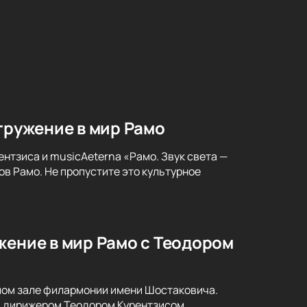
гружение в мир Рамо
нтзиса и musicAeterna «Рамо. Звук света —
в Рамо. Не пропустите это культурное
жение в мир Рамо с Теодором
ьшом зале филармонии имени Шостаковича.
и дирижером Теодором Курентзисом.