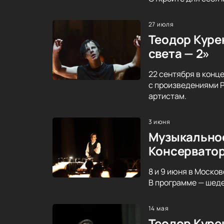
27 июля
Теодор Курен
света — 2»
22 сентября в конц
с произведениями Р
артистам.
3 июня
Музыкальное
Консервато
8 и 9 июня в Моско
В программе — шеде
14 мая
Теодор Куре