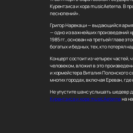
Курентзиса и хора musicAeterna. В п
песнопений».
Григор Нарекаци — выдающийся армянс
— одно из важнейших произведений хр
1985 гг., основан на третьей главе э
богатых и бедных, тех, кто потерял на
Концерт состоит из четырех частей, 
человеком, вложил в это произведен
и хормейстера Виталия Полонского со
многих городах, включая Ереван, где
Не упустите шанс услышать шедевр 
Курентзиса и хора musicAeterna
на на