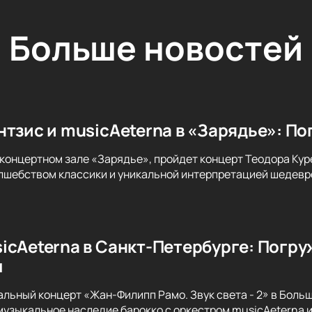
Больше новостей
нтзис и musicAeterna в «Зарядье»: По
 концертном зале «Зарядье», пройдет концерт Теодора Куре
лшебством классики и уникальной интерпретацией шедевро
icAeterna в Санкт-Петербурге: Погру
м
альный концерт «Жан-Филипп Рамо. Звук света - 2» в Бол
музыкальное наследие барокко с оркестром musicAeterna 