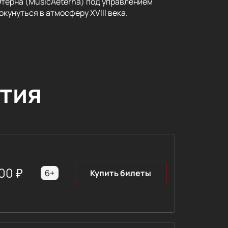
ерна (MusicAeterna) под управлением
кунуться в атмосферу XVIII века.
тия
00
₽
6+
Купить билеты