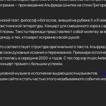
рограмме — произведение Альфреда Шнитке на стихи Григора
кий поэт, философ и богослов, живший на рубеже X и XI ве
истианской литературы. Концерт для смешанного хора a cap
той поэмы. Тексты Нарекаци представляют собой молитву за 
дежду, и тех, кто верит искренне и всей душой.
что соответствует структуре оригинального текста. Альфре
ие свои духовные искания и переживания. Премьера исполне
стоялась в середине 2000-х годов. С тех пор хор musicAet
 концерт прошел с большим успехом.
духовной музыки в исполнении выдающихся музыкантов.
Куп
шем сайте и стать частью этого незабываемого события мо