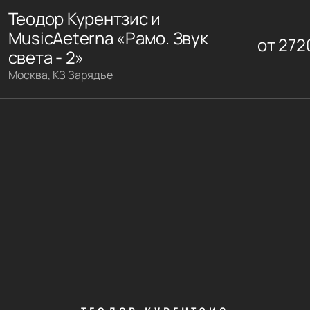
Теодор Курентзис и
MusicAeterna «Рамо. Звук
от
272
света - 2»
Москва, КЗ Зарядье