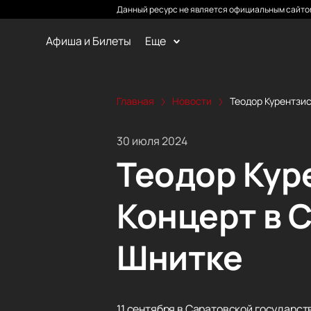
Данный ресурс не является официальным сайтом
Афиша и Билеты
Еще
Главная
Новости
Теодор Курентзис
30 июля 2024
Теодор Кур
Концерт в 
Шнитке
11 сентября в Саратовской государс