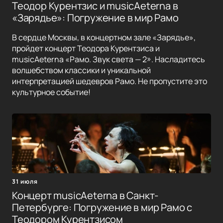
Теодор Курентзис и musicAeterna в
«Зарядье»: Погружение в мир Рамо
В сердце Москвы, в концертном зале «Зарядье»,
пройдет концерт Теодора Курентзиса и
musicAeterna «Рамо. Звук света — 2». Насладитесь
волшебством классики и уникальной
интерпретацией шедевров Рамо. Не пропустите это
культурное событие!
31 июля
Концерт musicAeterna в Санкт-
Петербурге: Погружение в мир Рамо с
Теодором Курентзисом