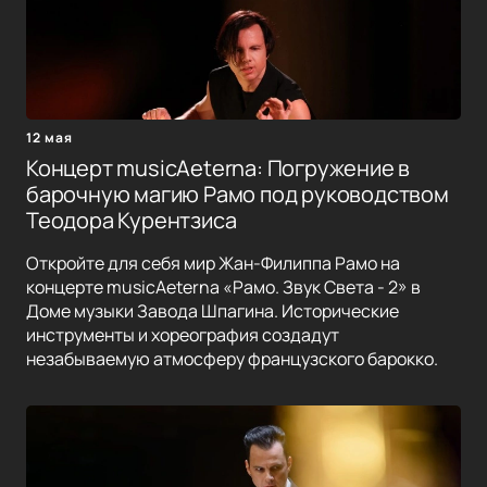
12 мая
Концерт musicAeterna: Погружение в
барочную магию Рамо под руководством
Теодора Курентзиса
Откройте для себя мир Жан-Филиппа Рамо на
концерте musicAeterna «Рамо. Звук Света - 2» в
Доме музыки Завода Шпагина. Исторические
инструменты и хореография создадут
незабываемую атмосферу французского барокко.