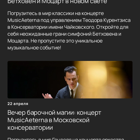
Бетховен и Моцарт в новом свете
Погрузитесь в мир классики на концерте
MusicAeterna под управлением Теодора Курентзиса
в Консерватории имени Чайковского. Откройте для
себя неожиданные грани симфоний Бетховена и
Моцарта. Не пропустите это уникальное
музыкальное событие!
22 апреля
Вечер барочной магии: концерт
MusicAeterna в Московской
консерватории
Погрузитесь в мир Генделя на концерте оркестра