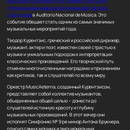
оркестра MusicAeterna «Bruckner's Ninth» под
управлением выдающегося дирижера Теодора
Курентзиса
в Auditorio Nacional de Música. Это
событие обещает стать одним из самых значимых
музыкальных мероприятий года.
Теодор Курентзис, греческий и российский дирижер,
музыкант, актер и поэт, известен своей страстью к
музыке и уникальным подходом к интерпретации
классических произведений. Его творческий путь
отмечен многочисленными наградами и признанием
как критиков, так и слушателей по всему миру.
Оркестр MusicAeterna, созданный Курентзисом,
представляет собой коллектив музыкантов,
объединенных общей целью – донести до
слушателей истинную красоту и глубину
музыкальных произведений. В этот вечер они
исполнят Симфонию № 9 ре минор Антона Брукнера,
одно из самых мощных и эмоциональных