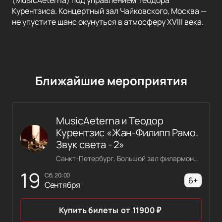
(MusicAeterna) под управлением Теодора
Курентзиса. Концертный зал Чайковского, Москва —
не упустите шанс окунуться в атмосферу XVIII века.
Ближайшие мероприятия
MusicAeterna и Теодор
Курентзис «Жан-Филипп Рамо.
Звук света - 2»
Санкт-Петербург, Большой зал филармонии имени Шостаковича
19
сб, 20:00
6+
Сентября
Купить билеты
от
11900
₽