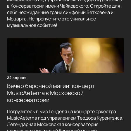
в Консерватории имени Чайковского. Откройте для
себя неожиданные грани симфоний Бетховена и
Моцарта. Не пропустите это уникальное
музыкальное событие!
22 апреля
Вечер барочной магии: концерт
MusicAeterna в Московской
консерватории
Погрузитесь в мир Генделя на концерте оркестра
MusicAeterna под управлением Теодора Курентзиса.
Легендарная Московская консерватория
приглашает ценителей барочной музыки