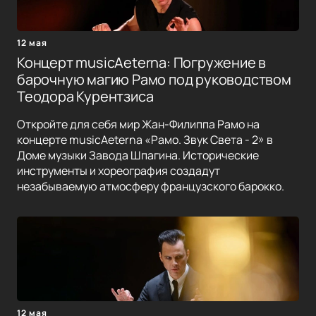
12 мая
Концерт musicAeterna: Погружение в
барочную магию Рамо под руководством
Теодора Курентзиса
Откройте для себя мир Жан-Филиппа Рамо на
концерте musicAeterna «Рамо. Звук Света - 2» в
Доме музыки Завода Шпагина. Исторические
инструменты и хореография создадут
незабываемую атмосферу французского барокко.
12 мая