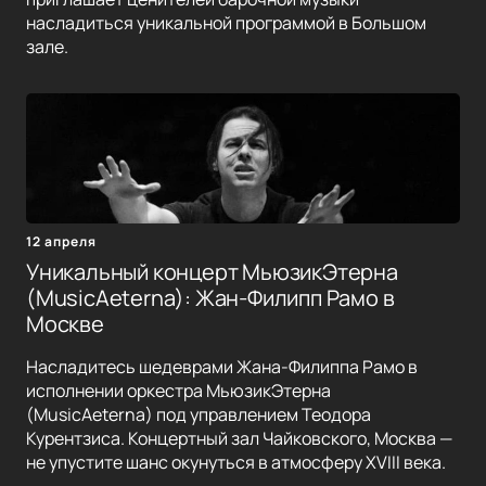
насладиться уникальной программой в Большом
зале.
12 апреля
Уникальный концерт МьюзикЭтерна
(MusicAeterna): Жан-Филипп Рамо в
Москве
Насладитесь шедеврами Жана-Филиппа Рамо в
исполнении оркестра МьюзикЭтерна
(MusicAeterna) под управлением Теодора
Курентзиса. Концертный зал Чайковского, Москва —
не упустите шанс окунуться в атмосферу XVIII века.