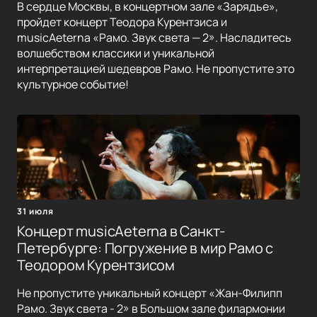
В сердце Москвы, в концертном зале «Зарядье»,
пройдет концерт Теодора Курентзиса и
musicAeterna «Рамо. Звук света — 2». Насладитесь
волшебством классики и уникальной
интерпретацией шедевров Рамо. Не пропустите это
культурное событие!
31 июля
Концерт musicAeterna в Санкт-
Петербурге: Погружение в мир Рамо с
Теодором Курентзисом
Не пропустите уникальный концерт «Жан-Филипп
Рамо. Звук света - 2» в Большом зале филармонии