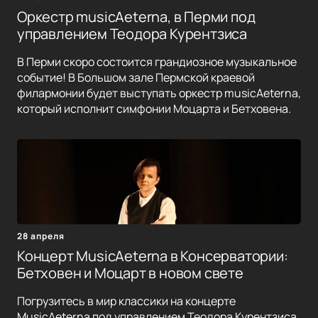
Оркестр musicAeterna, в Перми под
управлением Теодора Курентзиса
В Перми скоро состоится грандиозное музыкальное
событие! В Большом зале Пермской краевой
филармонии будет выступать оркестр musicAeterna,
который исполнит симфонии Моцарта и Бетховена.
28 апреля
Концерт MusicAeterna в Консерватории:
Бетховен и Моцарт в новом свете
Погрузитесь в мир классики на концерте
MusicAeterna под управлением Теодора Курентзиса