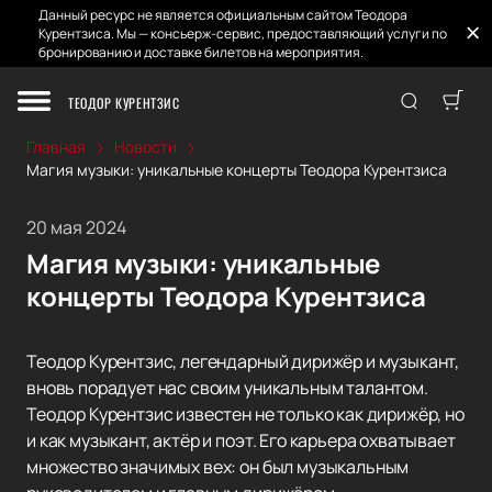
Данный ресурс не является официальным сайтом Теодора
Курентзиса. Мы — консьерж-сервис, предоставляющий услуги по
бронированию и доставке билетов на мероприятия.
ТЕОДОР КУРЕНТЗИС
Главная
Новости
Магия музыки: уникальные концерты Теодора Курентзиса
20 мая 2024
Магия музыки: уникальные
концерты Теодора Курентзиса
Теодор Курентзис, легендарный дирижёр и музыкант,
вновь порадует нас своим уникальным талантом.
Теодор Курентзис известен не только как дирижёр, но
и как музыкант, актёр и поэт. Его карьера охватывает
множество значимых вех: он был музыкальным