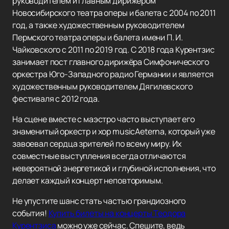
руководителем и главным дирижёром
Новосибирского театра оперы и балета с 2004 по 2011
год, а также художественным руководителем
Пермского театра оперы и балета имени П. И.
Чайковского с 2011 по 2019 год. С 2018 года Курентзис
занимает пост главного дирижёра Симфонического
оркестра Юго-Западного радио Германии и является
художественным руководителем Дягилевского
фестиваля с 2012 года.
На сцене вместе с маэстро часто выступает его
знаменитый оркестр и хор musicAeterna, который уже
завоевал сердца зрителей по всему миру. Их
совместные выступления всегда отличаются
невероятной энергетикой и глубиной исполнения, что
делает каждый концерт неповторимым.
Не упустите шанс стать частью грандиозного
события!
Купить билеты на концерты Теодора
Курентзиса
можно уже сейчас. Спешите, ведь