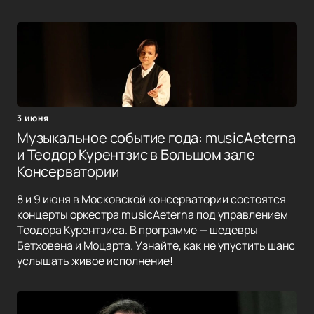
3 июня
Музыкальное событие года: musicAeterna
и Теодор Курентзис в Большом зале
Консерватории
8 и 9 июня в Московской консерватории состоятся
концерты оркестра musicAeterna под управлением
Теодора Курентзиса. В программе — шедевры
Бетховена и Моцарта. Узнайте, как не упустить шанс
услышать живое исполнение!