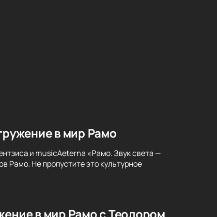
гружение в мир Рамо
нтзиса и musicAeterna «Рамо. Звук света —
в Рамо. Не пропустите это культурное
жение в мир Рамо с Теодором