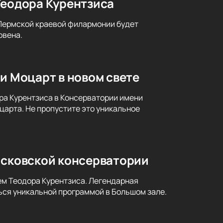
Теодора Курентзиса
 Пермской краевой филармонии будет
овена.
и Моцарт в новом свете
ра Курентзиса в Консерватории имени
царта. Не пропустите это уникальное
осковской консерватории
ем Теодора Курентзиса. Легендарная
ся уникальной программой в Большом зале.