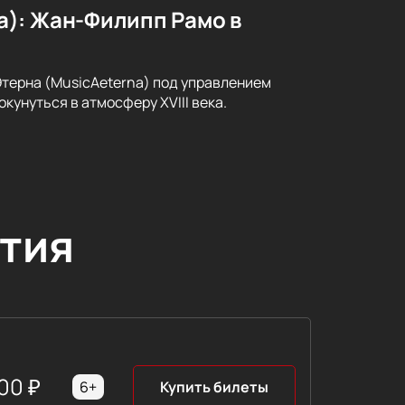
a): Жан-Филипп Рамо в
ерна (MusicAeterna) под управлением
кунуться в атмосферу XVIII века.
тия
00
₽
6+
Купить билеты