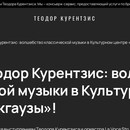
 Теодора Курентзиса. Мы — консьерж-сервис, предоставляющий услуги по бр
ТЕОДОР КУРЕНТЗИС
урентзис: волшебство классической музыки в Культурном центре 
одор Курентзис: в
ой музыки в Культ
кгаузы»!
 выступлением Теодора Курентзиса и оркестра La Voce Str