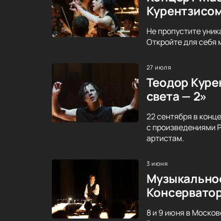
Курентзисо
Не пропустите уник
Откройте для себя 
27 июля
Теодор Курен
света — 2»
22 сентября в конц
с произведениями Р
артистам.
3 июня
Музыкальное
Консервато
8 и 9 июня в Моско