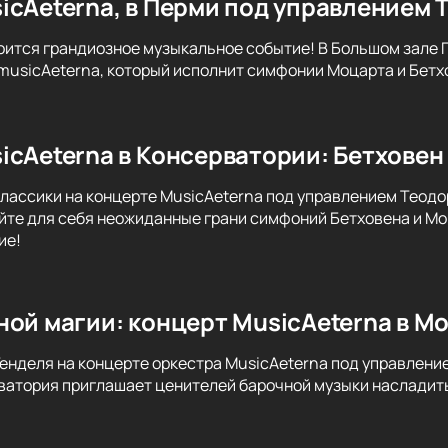
icAeterna, в Перми под управлением 
оится грандиозное музыкальное событие! В Большом зале
musicAeterna, который исполнит симфонии Моцарта и Бетх
icAeterna в Консерватории: Бетховен 
классики на концерте MusicAeterna под управлением Теодо
йте для себя неожиданные грани симфоний Бетховена и Мо
ие!
ной магии: концерт MusicAeterna в М
Генделя на концерте оркестра MusicAeterna под управлени
атория приглашает ценителей барочной музыки насладить