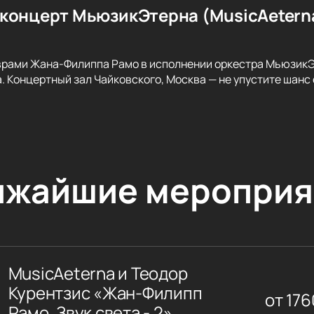
концерт МьюзикЭтерна (MusicAetern
рами Жана-Филиппа Рамо в исполнении оркестра МьюзикЭт
 Концертный зал Чайковского, Москва — не упустите шанс о
ижайшие мероприя
MusicAeterna и Теодор
Курентзис «Жан-Филипп
от
176
Рамо. Звук света - 2»