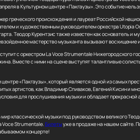
апреля в Культурном центре «Пакгаузы». Это событие нельз
жер греческого происхождения и лауреат Российской наци
ателем и художественным руководителем оркестра Utopia O
рта. Теодор Курентзис также известен как основатель и м
ревзойденное мастерство музыканта вызывают восхищение и 
ыступит с оркестром La Voce Strumentale Нижегородского г
шкина. Вместе с ними на сцене выступят талантливые солис
 центре «Пакгаузы», который является одной из самых прес
тых артистов, как Владимир Спиваков, Евгений Кисин и мно
словия для прослушивания музыки и обладает прекрасной а
в мир классической музыки под руководством великого Теод
 Voce Strumentale.
Билеты
уже в продаже на нашем сайте. П
забываемом концерте!