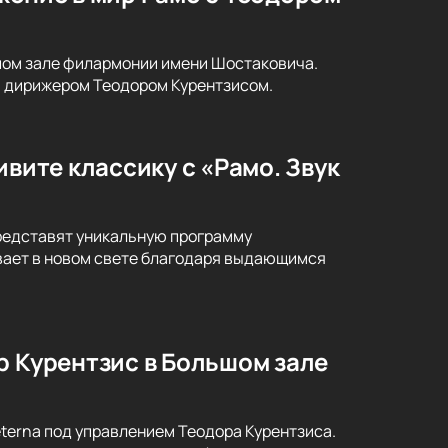
ьшом зале филармонии имени Шостаковича.
и дирижером Теодором Курентзисом.
ивите классику с «Рамо. Звук
представят уникальную программу
ивает в новом свете благодаря выдающимся
р Курентзис в Большом зале
terna под управлением Теодора Курентзиса.