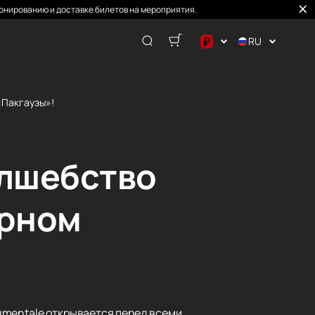
онированию и доставке билетов на мероприятия.
₽
RU
$
€
«Пакгаузы»!
₽
олшебство
урном
umentale открывается перед всеми