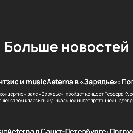
Больше новостей
нтзис и musicAeterna в «Зарядье»: По
 концертном зале «Зарядье», пройдет концерт Теодора Куре
лшебством классики и уникальной интерпретацией шедевро
icAeterna в Санкт-Петербурге: Погру