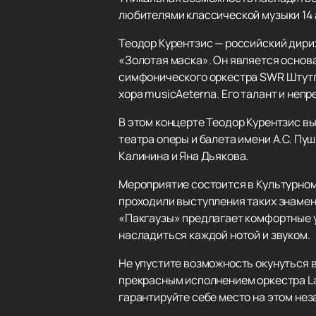
любителями классической музыки 14 
Теодор Курентзис — российский дири
«Золотая маска». Он является основ
симфонического оркестра SWR Штутга
хора musicAeterna. Его талант и неп
В этом концерте Теодор Курентзис в
театра оперы и балета имени А.С. Пу
Калинина и Яна Дьякова.
Мероприятие состоится в Культурном
проходили выступления таких знамени
«Пакгаузы» предлагает комфортные у
насладиться каждой нотой и звуком.
Не упустите возможность окунуться 
прекрасным исполнением оркестра La
гарантируйте себе место на этом не