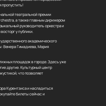
я пропустить!
ональной театральной премии
rchestra, а также главным дирижером
узыкальный руководитель оркестра и
восторг у публики.
осударственного академического
ты: Венера Гимадиева, Мария
тижных площадок в городе. Здесь уже
гие другие. Культурный центр
кустикой, что позволяет
ора Курентзиса и насладиться
окупайте билеты сейчас и