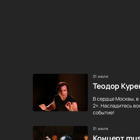
31 июля
Теодор Куре
В сердце Москвы, в
2». Насладитесь во
событие!
31 июля
Концерт mus