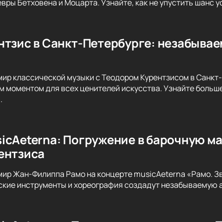
вры Бетховена и Моцарта. Узнайте, как не упустить шанс 
нтзис в Санкт-Петербурге: незабыва
мир классической музыки с Теодором Курентзисом в Санкт
м моментом для всех ценителей искусства. Узнайте больше
.
icAeterna: Погружение в барочную м
ентзиса
мир Жан-Филиппа Рамо на концерте musicAeterna «Рамо. Зв
ские инструменты и хореография создадут незабываемую 