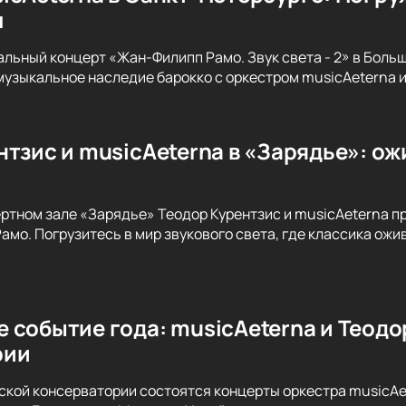
м
альный концерт «Жан-Филипп Рамо. Звук света - 2» в Бол
музыкальное наследие барокко с оркестром musicAeterna 
тзис и musicAeterna в «Зарядье»: ож
ертном зале «Зарядье» Теодор Курентзис и musicAeterna 
амо. Погрузитесь в мир звукового света, где классика ож
 событие года: musicAeterna и Теодо
рии
вской консерватории состоятся концерты оркестра musicAe