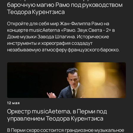
барочную магию Рамо под руководством
Теодора Курентзиса
Откройте для себя мир Жан-Филиппа Рамо на
концерте musicAeterna «Рамо. Звук Света - 2» в
Доме музыки Завода Шпагина. Исторические
инструменты и хореография создадут
незабываемую атмосферу французского барокко.
12 мая
Оркестр musicAeterna, в Перми под
управлением Теодора Курентзиса
В Перми скоро состоится грандиозное музыкальное