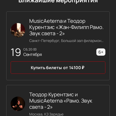
MusicAeterna и Теодор
Курентзис «Жан-Филипп Рамо.
Звук света - 2»
Санкт-Петербург, Большой зал филармонии имени Шостаковича
19
сб, 20:00
6+
Сентября
Купить билеты
от
14100
₽
Теодор Курентзис и
MusicAeterna «Рамо. Звук
света - 2»
Москва, КЗ Зарядье