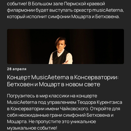
событие! В Большом зале Пермской краевой
филармонии будет выступать оркестр musicAeterna,
который исполнит симфонии Моцарта и Бетховена.
28 апреля
Концерт MusicAeterna в Консерватории:
Бетховен и Моцарт в новом свете
Погрузитесь в мир классики на концерте
MusicAeterna под управлением Теодора Курентзиса
в Консерватории имени Чайковского. Откройте для
себя неожиданные грани симфоний Бетховена и
Моцарта. Не пропустите это уникальное
музыкальное событие!