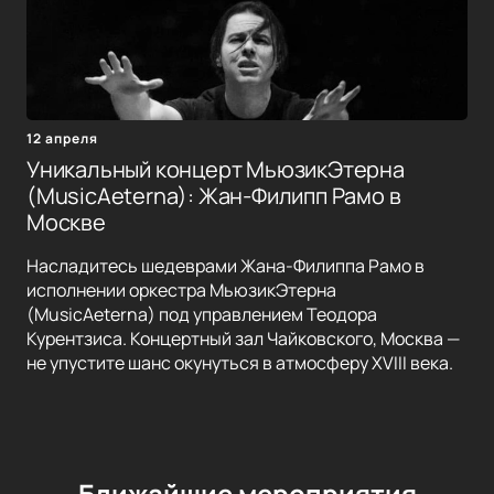
12 апреля
Уникальный концерт МьюзикЭтерна
(MusicAeterna): Жан-Филипп Рамо в
Москве
Насладитесь шедеврами Жана-Филиппа Рамо в
исполнении оркестра МьюзикЭтерна
(MusicAeterna) под управлением Теодора
Курентзиса. Концертный зал Чайковского, Москва —
не упустите шанс окунуться в атмосферу XVIII века.
Ближайшие мероприятия