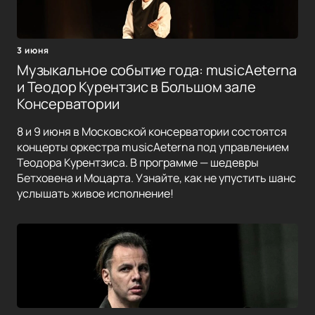
3 июня
Музыкальное событие года: musicAeterna
и Теодор Курентзис в Большом зале
Консерватории
8 и 9 июня в Московской консерватории состоятся
концерты оркестра musicAeterna под управлением
Теодора Курентзиса. В программе — шедевры
Бетховена и Моцарта. Узнайте, как не упустить шанс
услышать живое исполнение!