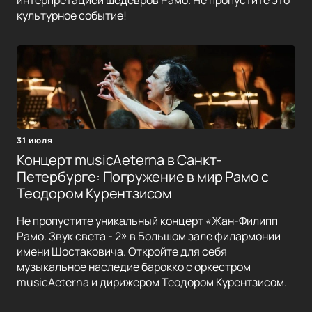
интерпретацией шедевров Рамо. Не пропустите это
культурное событие!
31 июля
Концерт musicAeterna в Санкт-
Петербурге: Погружение в мир Рамо с
Теодором Курентзисом
Не пропустите уникальный концерт «Жан-Филипп
Рамо. Звук света - 2» в Большом зале филармонии
имени Шостаковича. Откройте для себя
музыкальное наследие барокко с оркестром
musicAeterna и дирижером Теодором Курентзисом.