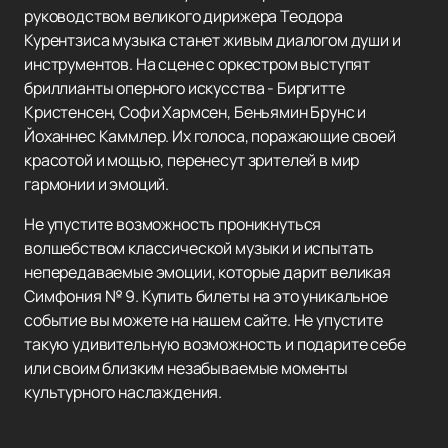
руководством великого дирижера Теодора
Курентзиса музыка станет живым диалогом души и
инструментов. На сцене с оркестром выступят
бриллианты оперного искусства - Биргитте
Кристенсен, Софи Хармсен, Беньямин Брунс и
Йоханнес Каммлер. Их голоса, поражающие своей
красотой и мощью, перенесут зрителей в мир
гармонии и эмоций.
Не упустите возможность проникнуться
волшебством классической музыки и испытать
непередаваемые эмоции, которые дарит великая
Симфония № 9. Купить билеты на это уникальное
событие вы можете на нашем сайте. Не упустите
такую удивительную возможность и подарите себе
или своим близким незабываемые моменты
культурного наслаждения.