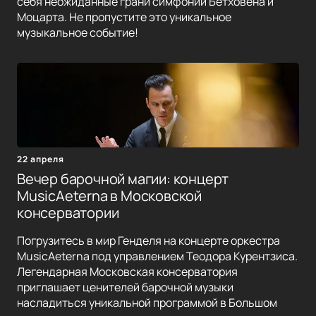
себя неожиданные грани симфоний Бетховена и
Моцарта. Не пропустите это уникальное
музыкальное событие!
22 апреля
Вечер барочной магии: концерт
MusicAeterna в Московской
консерватории
Погрузитесь в мир Генделя на концерте оркестра
MusicAeterna под управлением Теодора Курентзиса.
Легендарная Московская консерватория
приглашает ценителей барочной музыки
насладиться уникальной программой в Большом