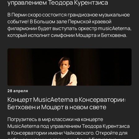
управлением Теодора Курентзиса
В Перми скоро состоится грандиозное музыкальное
событие! В Большом зале Пермской краевой
филармонии будет выступать оркестр musicAeterna,
который исполнит симфонии Моцарта и Бетховена.
28 апреля
Концерт MusicAeterna в Консерватории:
Бетховен и Моцарт в новом свете
Погрузитесь в мир классики на концерте
MusicAeterna под управлением Теодора Курентзиса
в Консерватории имени Чайковского. Откройте для