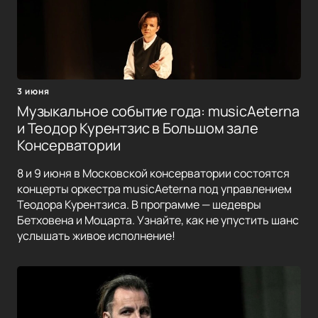
3 июня
Музыкальное событие года: musicAeterna
и Теодор Курентзис в Большом зале
Консерватории
8 и 9 июня в Московской консерватории состоятся
концерты оркестра musicAeterna под управлением
Теодора Курентзиса. В программе — шедевры
Бетховена и Моцарта. Узнайте, как не упустить шанс
услышать живое исполнение!