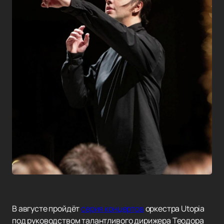
В августе пройдёт
серия концертов
оркестра Utopia
под руководством талантливого дирижера Теодора