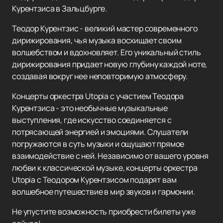
Курентзиса в Зальцбурге.
Теодор Курентзис - великий мастер современного
дирижирования, чья музыка восхищает своим
волшебством и вдохновляет. Его уникальный стиль
дирижирования придает новую глубину каждой ноте,
создавая вокруг нее неповторимую атмосферу.
Концерты оркестра Utopia с участием Теодора
Курентзиса - это необычные музыкальные
выступления, где искусство соединяется с
потрясающей энергией и эмоциями. Слушатели
погружаются в суть музыки и ощущают прямое
взаимодействие с ней. Независимо от вашего уровня
любви к классической музыке, концерты оркестра
Utopia с Теодором Курентзисом подарят вам
волшебное путешествие в мир звуков и гармонии.
Не упустите возможность приобрести билеты уже