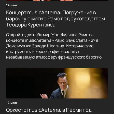
12 мая
Концерт musicAeterna: Погружение в
барочную магию Рамо под руководством
Теодора Курентзиса
Откройте для себя мир Жан-Филиппа Рамо на
концерте musicAeterna «Рамо. Звук Света - 2» в
Доме музыки Завода Шпагина. Исторические
инструменты и хореография создадут
незабываемую атмосферу французского барокко.
12 мая
Оркестр musicAeterna, в Перми под