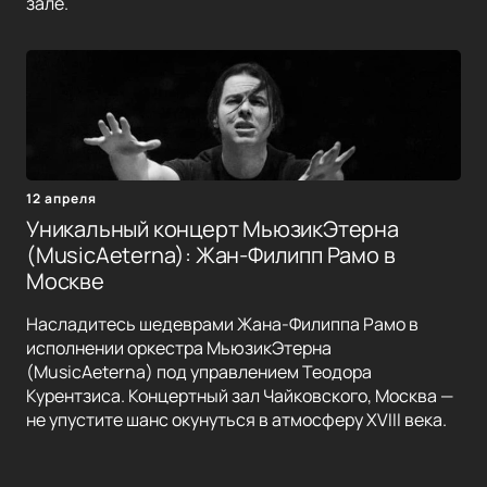
зале.
12 апреля
Уникальный концерт МьюзикЭтерна
(MusicAeterna): Жан-Филипп Рамо в
Москве
Насладитесь шедеврами Жана-Филиппа Рамо в
исполнении оркестра МьюзикЭтерна
(MusicAeterna) под управлением Теодора
Курентзиса. Концертный зал Чайковского, Москва —
не упустите шанс окунуться в атмосферу XVIII века.