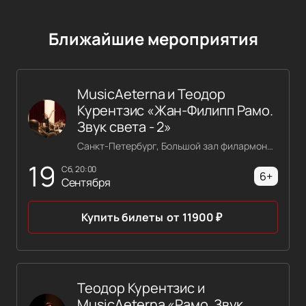
Ближайшие мероприятия
MusicAeterna и Теодор
Курентзис «Жан-Филипп Рамо.
Звук света - 2»
Санкт-Петербург, Большой зал филармонии имени Шостаковича
19
сб, 20:00
6+
Сентября
Купить билеты
от
11900
₽
Теодор Курентзис и
MusicAeterna «Рамо. Звук