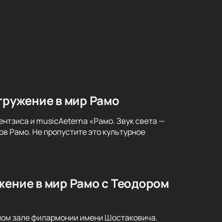
гружение в мир Рамо
нтзиса и musicAeterna «Рамо. Звук света —
в Рамо. Не пропустите это культурное
жение в мир Рамо с Теодором
ьшом зале филармонии имени Шостаковича.