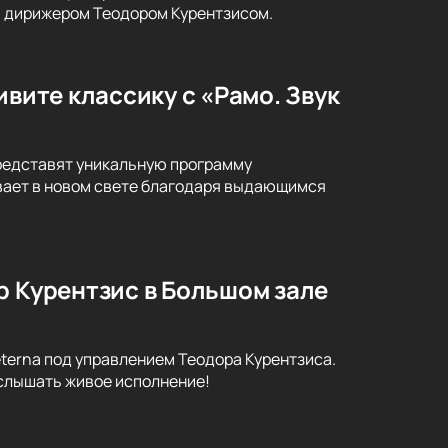
и дирижером Теодором Курентзисом.
ивите классику с «Рамо. Звук
представят уникальную программу
ивает в новом свете благодаря выдающимся
р Курентзис в Большом зале
terna под управлением Теодора Курентзиса.
услышать живое исполнение!