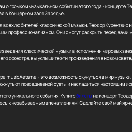
ам о громком музыкальном событии этого года - концерте Т
ая в Концерном зале Зарядье.
я всех любителей классической музыки. Теодор Курентзис и
шим профессионализмом. Они смогут раскрыть перед вами му
изведения классической музыки в исполнении мировых звез
его оркестра, вы услышите эти произведения в новом свете
ра musicAeterna - это возможность окунуться в мир музыки, 
охнуть от повседневной суеты и насладиться настоящим ис
этого уникального события. Купите
билеты
на концерт Теодо
тесь к незабываемым впечатлениям! Сделайте свой май ярче