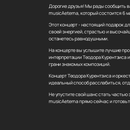
Дорогие друзья! Мы рады сообщить в
musicAeterna, который состоится 6 м
Этот концерт - настоящий подарок дл
своей энергией, страстью и высочай
останетесь равнодушными.
На концерте вы услышите лучшие про
интерпретации Теодора Курентзиса и 
грани знакомых композиций.
Концерт Теодора Курентзиса и оркест
идеальный способ расслабиться, отд
Не упустите свой шанс стать частью 
musicAeterna прямо сейчас и готовь