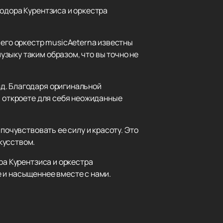
еодора Курентзиса и оркестра
 его оркестр musicAeterna известны
зыку таким образом, что вы точно не
д. Благодаря оригинальной
, откроете для себя неожиданные
почувствовать ее силу и красоту. Это
кусством.
ра Курентзиса и оркестра
 и насыщеннее вместе с нами.