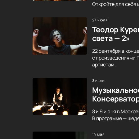
Откройте для себя 
27 июля
Теодор Курен
света — 2»
22 сентября в конц
с произведениями Р
артистам.
3 июня
Музыкальное
Консервато
8 и 9 июня в Моско
В программе — шеде
14 мая