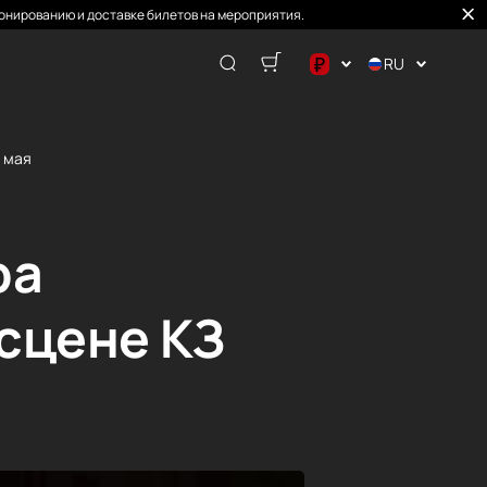
онированию и доставке билетов на мероприятия.
₽
RU
$
€
6 мая
₽
ра
 сцене КЗ