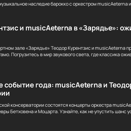
музыкальное наследие барокко с оркестром musicAeterna 
тзис и musicAeterna в «Зарядье»: ож
ертном зале «Зарядье» Теодор Курентзис и musicAeterna 
амо. Погрузитесь в мир звукового света, где классика ож
 событие года: musicAeterna и Теодо
рии
вской консерватории состоятся концерты оркестра musicAe
вры Бетховена и Моцарта. Узнайте, как не упустить шанс 