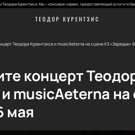
 Теодора Курентзиса. Мы — консьерж-сервис, предоставляющий услуги по бр
ТЕОДОР КУРЕНТЗИС
нцерт Теодора Курентзиса и musicAeterna на сцене КЗ «Зарядье» 
ите концерт Теодо
и musicAeterna на
6 мая