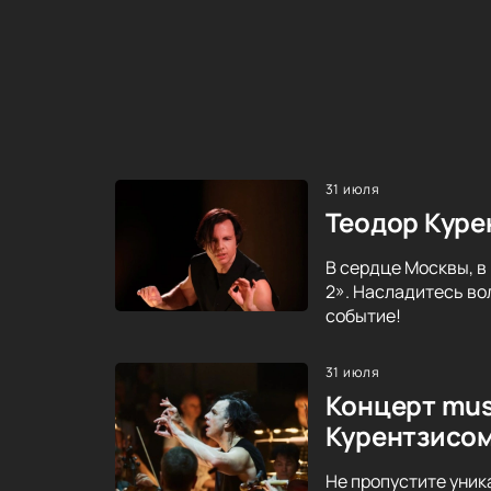
31 июля
Теодор Куре
В сердце Москвы, в
2». Насладитесь во
событие!
31 июля
Концерт mus
Курентзисо
Не пропустите уник