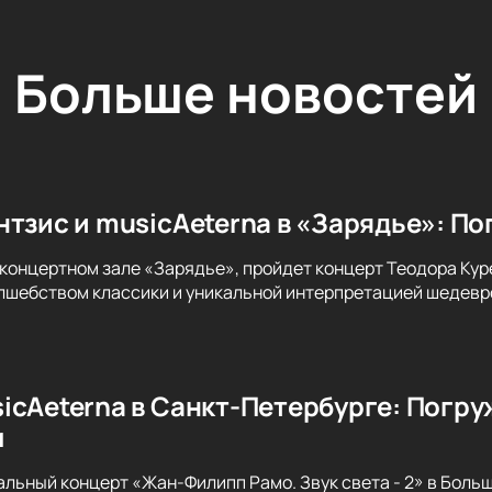
Больше новостей
нтзис и musicAeterna в «Зарядье»: По
 концертном зале «Зарядье», пройдет концерт Теодора Куре
лшебством классики и уникальной интерпретацией шедевро
icAeterna в Санкт-Петербурге: Погру
м
альный концерт «Жан-Филипп Рамо. Звук света - 2» в Бол