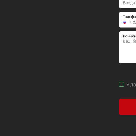
Телефо
Коммен
Я д