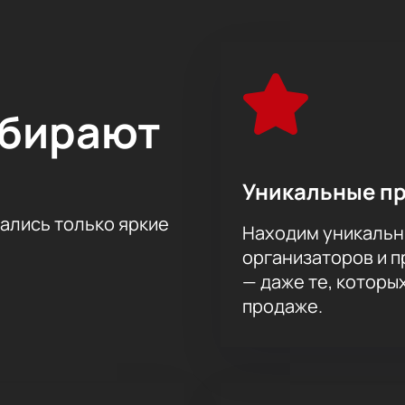
свою знаменитую композицию «Мисерере (Miserere)», где с
ае (Dies Irae). Гости погрузятся в атмосферу глубоких эмо
а «musicAeterna» «Куртаг. Пярт», дирижер — 
ыбирают
тра «musicAeterna» «Куртаг. Пярт», дирижер — Теодор К
а мест используйте интерактивную схему, чтобы найти лучши
т подобрать подходящее место.
Уникальные п
рямо на сайте.
лефону и получить консультацию специалиста.
тались только яркие
Находим уникальн
сел, поэтому каждый гость найдёт оптимальное решение дл
организаторов и 
— даже те, которы
продаже.