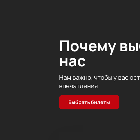
Арво Пярт предложит слушателям 
средневековой секвенцией Дайес Ир
звучания коллектива.
Билеты на концерт оркестр
Почему в
Купить билеты на концерт оркес
просто через наш сайт. Для выбор
нас
Удобная схема зала помогае
Оплата проходит безопасно п
Можно оформить заказ по те
Нам важно, чтобы у вас ос
Цена зависит от расположения кре
впечатления
яркому музыкальному вечеру!
Выбрать билеты