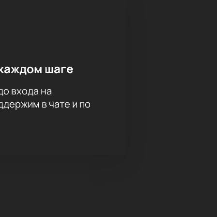
каждом шаге
до входа на
держим в чате и по