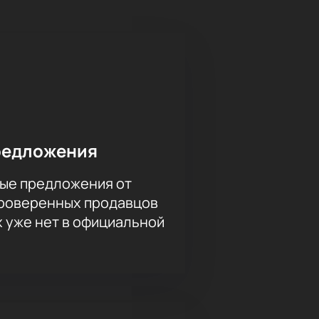
троки Псалма 50 звучат рядом со
ций и услышат все оттенки
Теодор Курентзис онлайн
урентзис
получится быстро и
й вариант для себя.
редложения
ые предложения от
я себя. Присоединяйтесь к этому
проверенных продавцов
х уже нет в официальной