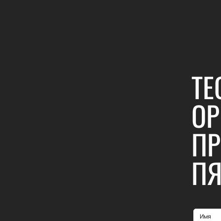
ТЕ
ОР
ПР
ПЯ
Имя