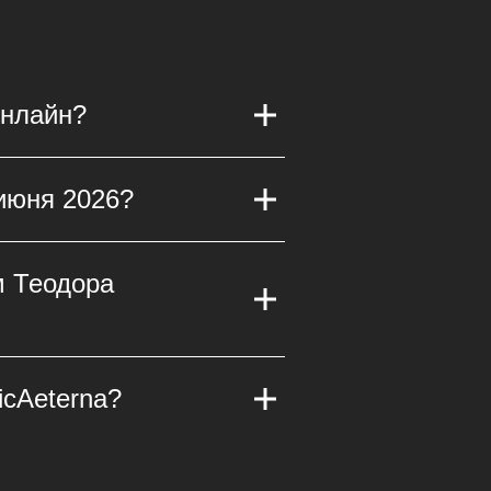
онлайн?
активной схеме и оплатите
 июня 2026?
Aeterna «Куртаг. Пярт»,
 успешного проведения
 удаленности от
м Теодора
ы с комфортом посетить
м музыки (Завод Шпагина).
выдающихся современных
icAeterna?
 вживую этот потрясающий
рентзиса можно будет 15
егда прописывается на