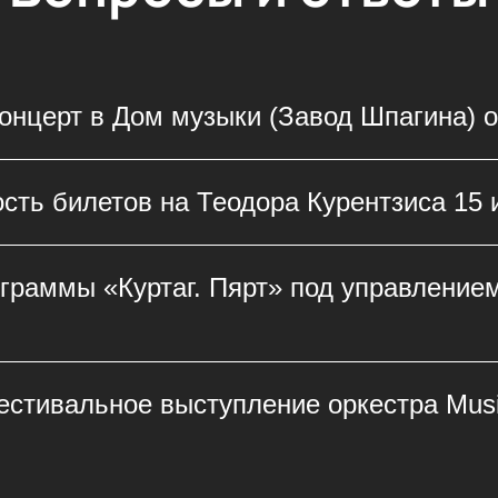
концерт в Дом музыки (Завод Шпагина) 
ого события просто выберите места на интер
ость билетов на Теодора Курентзиса 15
Электронные билеты на концерт оркестра Music
ис в Перми придут на ваш e-mail сразу после
я исходя из выбранной зрительской зоны и ее
граммы «Куртаг. Пярт» под управление
етуем заблаговременно оформить заказ, чтоб
таг. Пярт», дирижёр — Теодор Курентзис в До
те музыканты соединяют произведения двух 
естивальное выступление оркестра Mus
евероятное медитативное звучание. Услышать
terna под руководством дирижёра Теодора Ку
музыкальной программы и запуска зрителей вс