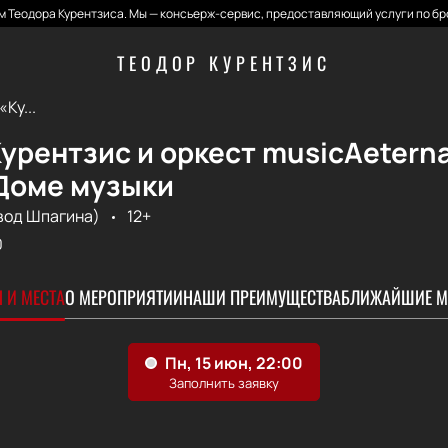
 Теодора Курентзиса. Мы — консьерж-сервис, предоставляющий услуги по бр
ТЕОДОР КУРЕНТЗИС
Ку...
урентзис и оркест musicAeterna
 Доме музыки
вод Шпагина)
12+
0
 И МЕСТА
О МЕРОПРИЯТИИ
НАШИ ПРЕИМУЩЕСТВА
БЛИЖАЙШИЕ М