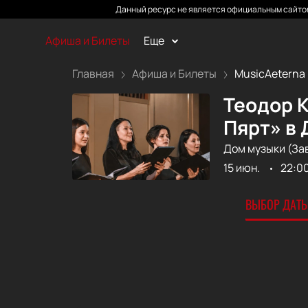
Данный ресурс не является официальным сайтом
Афиша и Билеты
Еще
Главная
Афиша и Билеты
MusicAeterna «
Теодор К
Пярт» в
Дом музыки (За
15 июн.
22:0
ВЫБОР ДАТЫ