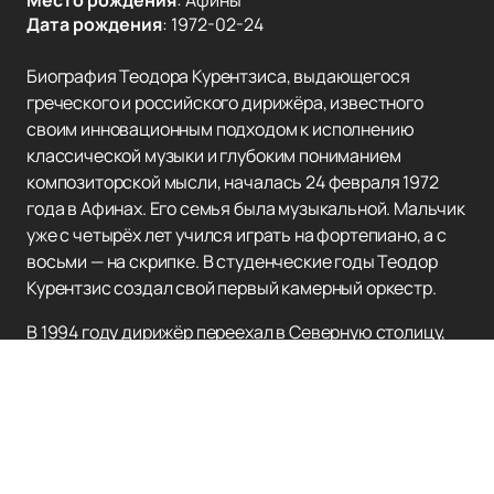
Место рождения
:
Афины
Дата рождения
:
1972-02-24
Биография Теодора Курентзиса, выдающегося
греческого и российского дирижёра, известного
своим инновационным подходом к исполнению
классической музыки и глубоким пониманием
композиторской мысли, началась 24 февраля 1972
года в Афинах. Его семья была музыкальной. Мальчик
уже с четырёх лет учился играть на фортепиано, а с
восьми — на скрипке. В студенческие годы Теодор
Курентзис создал свой первый камерный оркестр.
В 1994 году дирижёр переехал в Северную столицу,
чтобы учиться дирижированию в Петербургской
консерватории. Во время учёбы Теодор Курентзис
работал с различными коллективами и постепенно
завоевывал признание среди коллег и аудитории.
Важным этапом стало сотрудничество с
Новосибирским театром оперы и балета, где с 2004