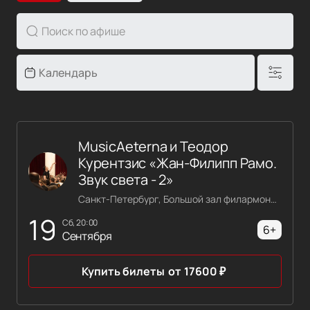
MusicAeterna и Теодор
Курентзис «Жан-Филипп Рамо.
Звук света - 2»
Санкт-Петербург, Большой зал филармонии имени Шостаковича
19
сб, 20:00
6+
Сентября
Купить билеты
от
17600
₽