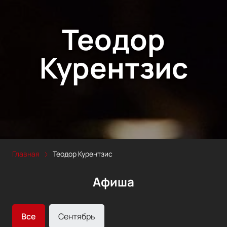
Теодор
Курентзис
Главная
Теодор Курентзис
Афиша
Все
Сентябрь