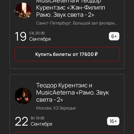
MusicAeterna и Теодор
Курентзис «Жан-Филипп
Рамо. Звук света - 2»
Санкт-Петербург, Большой зал филармонии имени Шостаковича
19
сб, 20:00
6+
Сентября
Купить билеты
от
17600
₽
Теодор Курентзис и
MusicAeterna «Рамо. Звук
света - 2»
Москва, КЗ Зарядье
22
вт, 19:00
16+
Сентября