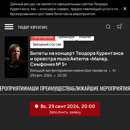
Данный ресурс не является официальным сайтом Теодора
Курентзиса. Мы — консьерж-сервис, предоставляющий услуги по
бронированию и доставке билетов на мероприятия.
Главная
Афиша и Билеты
Малер. Симфония ...
ТЕОДОР КУРЕНТЗИС
Популярное
Премьера
Аншлаг
Звездный состав
Билеты на концерт Теодора Курентзиса
и оркестра musicAeterna «Малер,
Симфония № 5»
Большой зал филармонии имени Шостаковича
6+
29 сент. 2024
20:00
МЕРОПРИЯТИИ
НАШИ ПРЕИМУЩЕСТВА
БЛИЖАЙШИЕ МЕРОПРИЯТИЯ