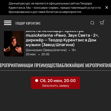
Данный ресурс не является официальным сайтом Теодора
Курентзиса. Мы — консьерж-сервис, предоставляющий услуги по
бронированию и доставке билетов на мероприятия.
Главная
Афиша и Билеты
MusicAeterna «Ра...
ТЕОДОР КУРЕНТЗИС
Билеты на концерт оркестра
musicAeterna «Рамо. Звук Света - 2»,
дирижёр — Теодор Курентзис в Дом
музыки (Завод Шпагина)
Дом музыки (Завод Шпагина)
16+
20 июн.
20:00
МЕРОПРИЯТИИ
НАШИ ПРЕИМУЩЕСТВА
БЛИЖАЙШИЕ МЕРОПРИЯТИЯ