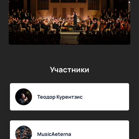
Участники
Теодор Курентзис
MusicAeterna