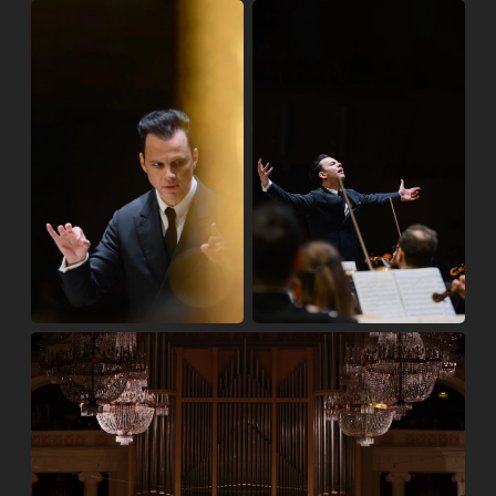
Курентзиса и musicAeterna в Доме
музыки (Завод Шпагина) онлайн:
подбор мест и бронирование
На нашем сайте вы можете
приобрести билеты
на
этот концерт, который пройдёт в концертном зале
Дома музыки в Перми. Выберите необходимое
количество мест, введите данные для доставки
билетов и завершите оплату. После подтверждения
заказа на вашу электронную почту придут
электронные билеты.