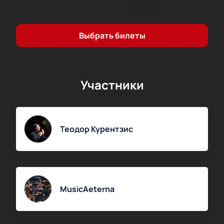
его высшем проявлении. Погрузитесь в мир музыки
и танца вместе с «Esperia».
Выбрать билеты
Участники
Теодор Курентзис
MusicAeterna