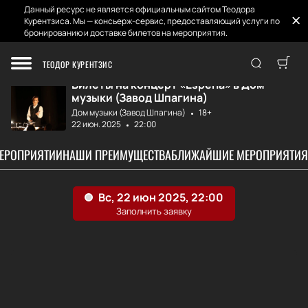
Данный ресурс не является официальным сайтом Теодора
Курентзиса. Мы — консьерж-сервис, предоставляющий услуги по
бронированию и доставке билетов на мероприятия.
Главная
Афиша и Билеты
Esperia
ТЕОДОР КУРЕНТЗИС
Билеты на концерт «Esperia» в Дом
музыки (Завод Шпагина)
Дом музыки (Завод Шпагина)
18+
22 июн. 2025
22:00
МЕРОПРИЯТИИ
НАШИ ПРЕИМУЩЕСТВА
БЛИЖАЙШИЕ МЕРОПРИЯТИЯ