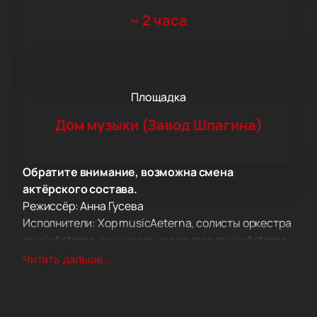
~
2 часа
Площадка
Дом музыки (Завод Шпагина)
Обратите внимание, возможна смена
актёрского состава.
Режиссёр: Анна Гусева
Исполнители: Хор musicAeterna, солисты оркестра
musicAeterna, танцевальная труппа musicAeterna
Dance.
Читать дальше...
Концерт-перформанс «Esperia» в Доме Музыки
(Завод Шпагина) обещает стать незабываемым
событием для всех ценителей искусства. Под