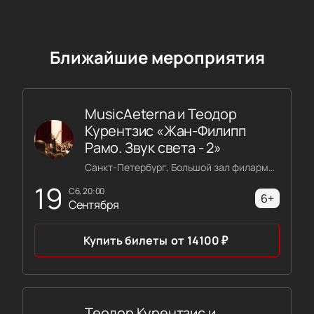
Ближайшие мероприятия
MusicAeterna и Теодор
Курентзис «Жан-Филипп
Рамо. Звук света - 2»
Санкт-Петербург, Большой зал филармонии имени Шостаковича
19
сб, 20:00
6+
Сентября
Купить билеты
от
14100
₽
Теодор Курентзис и