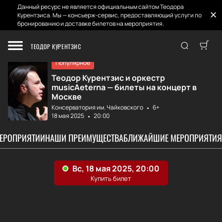
Данный ресурс не является официальным сайтом Теодора
Курентзиса. Мы — консьерж-сервис, предоставляющий услуги по
бронированию и доставке билетов на мероприятия.
Главная
Афиша и Билеты
MusicAeterna, ди...
ТЕОДОР КУРЕНТЗИС
Популярное
Теодор Курентзис и оркестр
musicAeterna — билеты на концерт в
Москве
Консерватория им. Чайковского
6+
18 мая 2025
20:00
МЕРОПРИЯТИИ
НАШИ ПРЕИМУЩЕСТВА
БЛИЖАЙШИЕ МЕРОПРИЯТИЯ