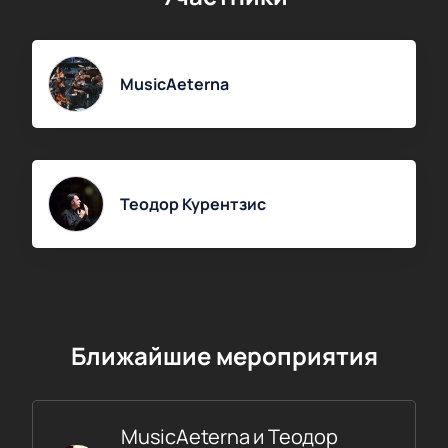
чтобы ваш вход в зал прошёл без проблем.
MusicAeterna
Теодор Курентзис
Ближайшие мероприятия
MusicAeterna и Теодор