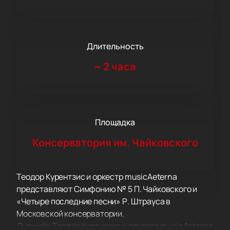
Длительность
~
2 часа
Площадка
Консерватория им. Чайковского
Теодор Курентзис и оркестр musicAeterna
представляют Симфонию № 5 П. Чайковского и
«Четыре последние песни» Р. Штрауса в
Московской консерватории.
Дирижёр Теодор Курентзис и оркестр musicAeterna