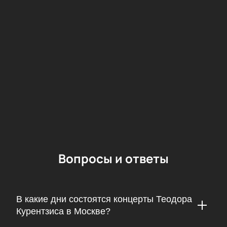
Стоимость билетов
Мы предлагаем пригласительные разных ценовых
категорий, так что вы всегда выберете себе
подходящий вариант.
Купить билеты на концерт Теодора
Курентзиса и оркестра musicAeterna
онлайн: подбор мест и бронирование
Подобрать удобные места и сделать заказ на
нашем сайте можно прямо сейчас. У нас удобный
алгоритм заказа, который не отнимет у вас много
времени. Все
билеты
подлинные, а также их можно
вернуть при отмене события.
Вопросы и ответы
В какие дни состоятся концерты Теодора
Курентзиса в Москве?