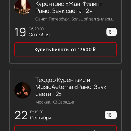
Курентзис «Жан-Филипп
Рамо. Звук света - 2»
Санкт-Петербург, Большой зал филармонии имени Шостаковича
19
сб, 20:00
6+
Сентября
Купить билеты
от
17600
₽
Теодор Курентзис и
MusicAeterna «Рамо. Звук
света - 2»
Москва, КЗ Зарядье
22
вт, 19:00
16+
Сентября