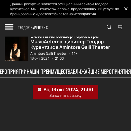
Данный ресурс не является официальным сайтом Теодора
Курентзиса. Мы — консьерж-сервис, предоставляющий услуги по
бронированию и доставке билетов на мероприятия.
Главная
Афиша и Билеты
MusicAeterna, ди...
ТЕОДОР КУРЕНТЗИС
Билеты на концерт оркестра
MusicAeterna, дирижер Теодор
Курентзис в Amintore Galli Theater
Amintore Galli Theater
14+
13 окт. 2024
21:00
МЕРОПРИЯТИИ
НАШИ ПРЕИМУЩЕСТВА
БЛИЖАЙШИЕ МЕРОПРИЯТИЯ