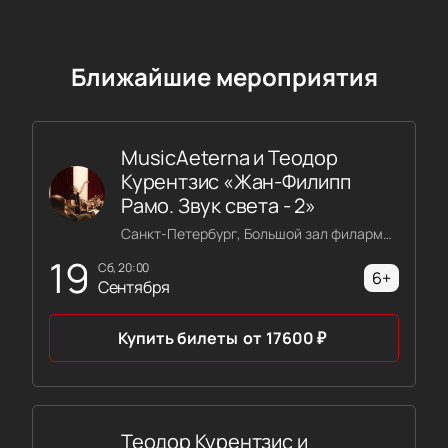
незабываемому шоу, которое взорвёт ваше
воображение!
Ближайшие мероприятия
MusicAeterna и Теодор
Курентзис «Жан-Филипп
Рамо. Звук света - 2»
Санкт-Петербург, Большой зал филармонии имени Шостаковича
19
сб, 20:00
6+
Сентября
Купить билеты
от
17600
₽
Теодор Курентзис и