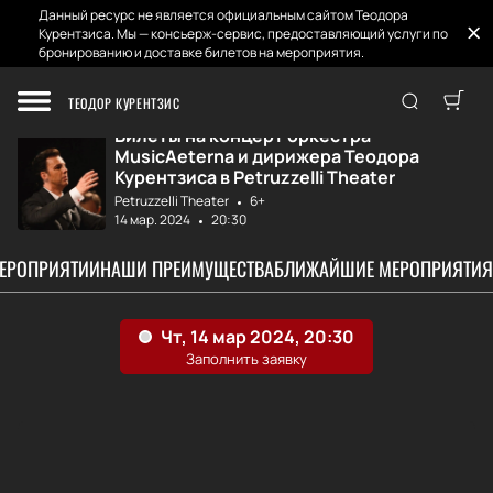
Данный ресурс не является официальным сайтом Теодора
Курентзиса. Мы — консьерж-сервис, предоставляющий услуги по
бронированию и доставке билетов на мероприятия.
Главная
Афиша и Билеты
Оркестр MusicAet...
ТЕОДОР КУРЕНТЗИС
Билеты на концерт оркестра
MusicAeterna и дирижера Теодора
Курентзиса в Petruzzelli Theater
Petruzzelli Theater
6+
14 мар. 2024
20:30
МЕРОПРИЯТИИ
НАШИ ПРЕИМУЩЕСТВА
БЛИЖАЙШИЕ МЕРОПРИЯТИЯ