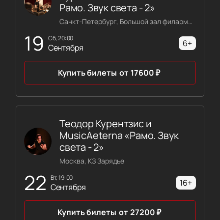
Рамо. Звук света - 2»
Санкт-Петербург, Большой зал филармонии имени Шостаковича
19
сб, 20:00
6+
Сентября
Купить билеты
от
17600
₽
Теодор Курентзис и
MusicAeterna «Рамо. Звук
света - 2»
Москва, КЗ Зарядье
22
вт, 19:00
16+
Сентября
Купить билеты
от
27200
₽