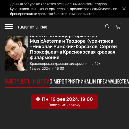
Данный ресурс не является официальным сайтом Теодора
Курентзиса. Мы — консьерж-сервис, предоставляющий услуги по
бронированию и доставке билетов на мероприятия.
Главная
Афиша и Билеты
MusicAeterna и Т...
ТЕОДОР КУРЕНТЗИС
Билеты на концерт оркестра
MusicAeterna и Теодора Курентзиса
«Николай Римский-Корсаков, Сергей
Прокофьев» в Красноярская краевая
филармония
Красноярская краевая филармония
12+
19 фев. 2024
19:00
ВЫБОР ДАТЫ И МЕСТА
О МЕРОПРИЯТИИ
НАШИ ПРЕИМУЩЕСТВА