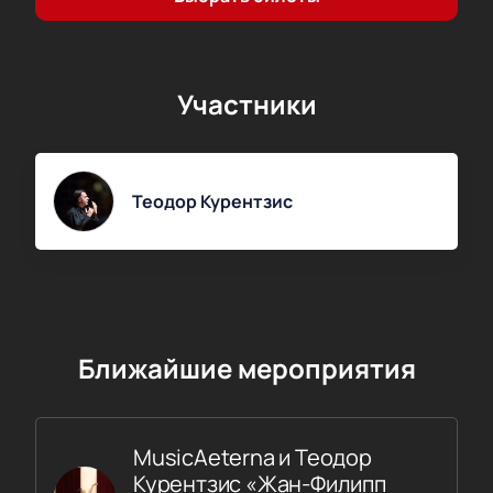
Участники
Теодор Курентзис
Ближайшие мероприятия
MusicAeterna и Теодор
Курентзис «Жан-Филипп