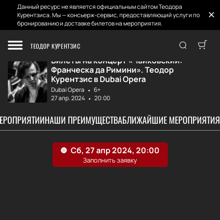
Данный ресурс не является официальным сайтом Теодора
Курентзиса. Мы — консьерж-сервис, предоставляющий услуги по
бронированию и доставке билетов на мероприятия.
Главная
Афиша и Билеты
Чайковский: Фран...
ТЕОДОР КУРЕНТЗИС
Билеты на концерт «Чайковский:
Франческа да Римини». Теодор
Курентзис в Dubai Opera
Dubai Opera
6+
27 апр. 2024
20:00
МЕРОПРИЯТИИ
НАШИ ПРЕИМУЩЕСТВА
БЛИЖАЙШИЕ МЕРОПРИЯТИЯ