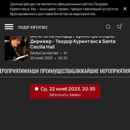
Данный ресурс не является официальным сайтом Теодора
Курентзиса. Мы — консьерж-сервис, предоставляющий услуги по
бронированию и доставке билетов на мероприятия.
Главная
Афиша и Билеты
Концерт оркестра...
ТЕОДОР КУРЕНТЗИС
Билеты на концерт оркестра Utopia.
Дирижер - Теодор Курентзис в Santa
Cecilia Hall
Santa Cecilia Hall
6+
22 нояб. 2023
20:30
МЕРОПРИЯТИИ
НАШИ ПРЕИМУЩЕСТВА
БЛИЖАЙШИЕ МЕРОПРИЯТИЯ