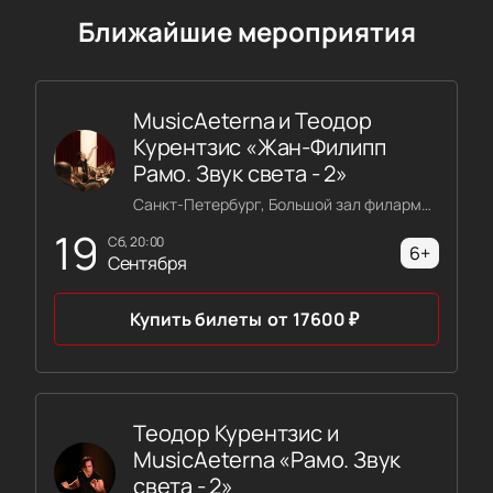
Ближайшие мероприятия
MusicAeterna и Теодор
Курентзис «Жан-Филипп
Рамо. Звук света - 2»
Санкт-Петербург, Большой зал филармонии имени Шостаковича
19
сб, 20:00
6+
Сентября
Купить билеты
от
17600
₽
Теодор Курентзис и
MusicAeterna «Рамо. Звук
света - 2»