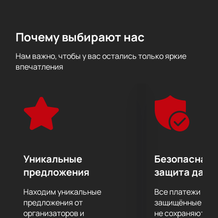
классиков, а также авторства российских
композиторов.
Все музыканты из ансамбля принимают активное
Почему выбирают нас
участие в его жизни, представляя его на различных
музыкальных конкурсах и фестивалях. Оркестр
Нам важно, чтобы у вас остались только яркие
многократно становился лауреатом престижных
впечатления
премий.
Подарите себе подлинное удовольствие от
звучания музыкальных шедевров в таком
превосходном исполнении.
Уникальные
Безопасная 
предложения
защита данн
Находим уникальные
Все платежи про
предложения от
защищённые шлю
организаторов и
не сохраняются 