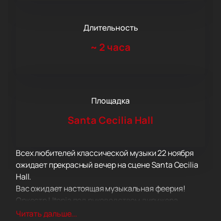
Длительность
~
2 часа
Площадка
Santa Cecilia Hall
Всех любителей классической музыки 22 ноября
ожидает прекрасный вечер на сцене Santa Cecilia
Hall.
Вас ожидает настоящая музыкальная феерия!
Оркестр Utopia под руководством дирижера
Теодора Курентзиса исполнит композиции мировых
Читать дальше...