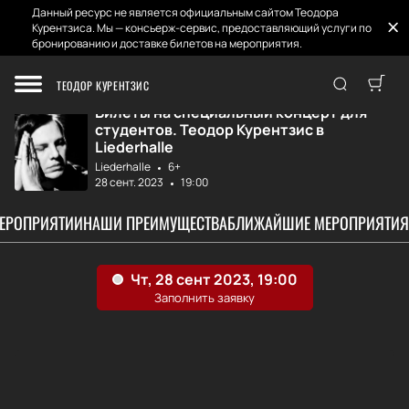
Данный ресурс не является официальным сайтом Теодора
Курентзиса. Мы — консьерж-сервис, предоставляющий услуги по
бронированию и доставке билетов на мероприятия.
Главная
Афиша и Билеты
Специальный конц...
ТЕОДОР КУРЕНТЗИС
Билеты на специальный концерт для
студентов. Теодор Курентзис в
Liederhalle
Liederhalle
6+
28 сент. 2023
19:00
МЕРОПРИЯТИИ
НАШИ ПРЕИМУЩЕСТВА
БЛИЖАЙШИЕ МЕРОПРИЯТИЯ