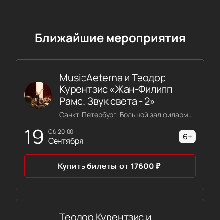
Ближайшие мероприятия
MusicAeterna и Теодор
Курентзис «Жан-Филипп
Рамо. Звук света - 2»
Санкт-Петербург, Большой зал филармонии имени Шостаковича
19
сб, 20:00
6+
Сентября
Купить билеты
от
17600
₽
Теодор Курентзис и