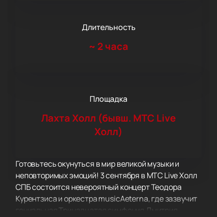
Длительность
~
2 часа
Площадка
Лахта Холл (бывш. МТС Live
Холл)
Готовьтесь окунуться в мир великой музыки и
неповторимых эмоций! 3 сентября в МТС Live Холл
СПБ состоится невероятный концерт Теодора
Курентзиса и оркестра musicAeterna, где зазвучит
гениальная Тринадцатая симфония Дмитрия