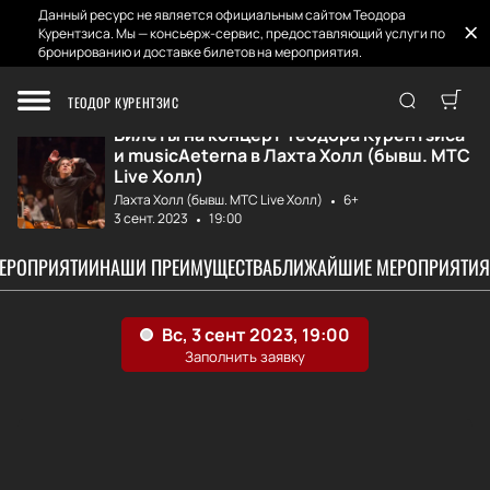
Данный ресурс не является официальным сайтом Теодора
Курентзиса. Мы — консьерж-сервис, предоставляющий услуги по
бронированию и доставке билетов на мероприятия.
Главная
Афиша и Билеты
Теодор Курентзис...
ТЕОДОР КУРЕНТЗИС
Билеты на концерт Теодора Курентзиса
и musicAeterna в Лахта Холл (бывш. МТС
Live Холл)
Лахта Холл (бывш. МТС Live Холл)
6+
3 сент. 2023
19:00
МЕРОПРИЯТИИ
НАШИ ПРЕИМУЩЕСТВА
БЛИЖАЙШИЕ МЕРОПРИЯТИЯ