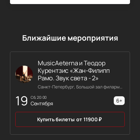
Ближайшие мероприятия
MusicAeterna и Теодор
Курентзис «Жан-Филипп
Рамо. Звук света - 2»
Санкт-Петербург, Большой зал филармонии имени Шостаковича
19
сб, 20:00
6+
Сентября
Купить билеты
от
11900
₽