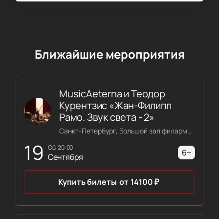
Ближайшие мероприятия
MusicAeterna и Теодор
Курентзис «Жан-Филипп
Рамо. Звук света - 2»
Санкт-Петербург, Большой зал филармонии имени Шостаковича
19
сб, 20:00
6+
Сентября
Купить билеты
от
14100
₽