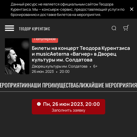
Данный ресурс не является официальным сайтом Теодора
Курентзиса. Мы — консьерж-сервис, предоставляющий услуги по
бронированию и доставке билетов на мероприятия.
Главная
Афиша и Билеты
Теодор Курентзис...
ТЕОДОР КУРЕНТЗИС
Популярное
Билеты на концерт Теодора Курентзиса
и musicAeterna «Вагнер» в Дворец
культуры им. Солдатова
Дворец культуры им. Солдатова
6+
26 июн. 2023
20:00
МЕРОПРИЯТИИ
НАШИ ПРЕИМУЩЕСТВА
БЛИЖАЙШИЕ МЕРОПРИЯТИЯ