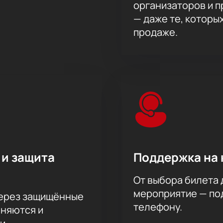
организаторов и 
— даже те, которы
продаже.
 и защита
Поддержка на 
От выбора билета 
мероприятие — под
через защищённые
телефону.
аняются и