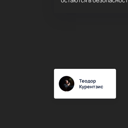
остаются в безопасност
Теодор
Курентзис