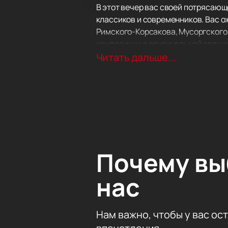
В этот вечер вас своей потрясающ
классиков и современников. Вас о
Римского-Корсакова, Мусоргского,
композиции в оригинальной аранж
Музыканты часто гастролируют, дав
Читать дальше...
Подарите себе подлинное удоволь
Почему в
нас
Нам важно, чтобы у вас ос