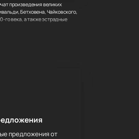
учат произведения великих
вальди, Бетховена, Чайковского,
0-го века, а также эстрадные
пе и Азии, странах СНГ.
дном исполнении.
редложения
ые предложения от