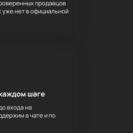
проверенных продавцов
х уже нет в официальной
каждом шаге
до входа на
держим в чате и по