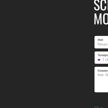
SC
MO
Имя
Телефо
Коммен