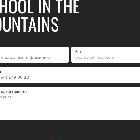
HOOL IN THE
UNTAINS
Email
н
тарий к заявке