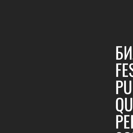
БИ
FE
PU
QU
PE