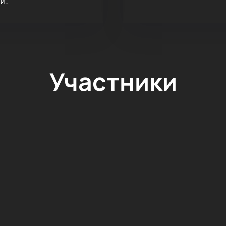
и.
Участники