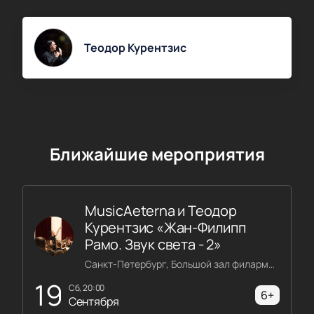
Теодор Курентзис
Ближайшие мероприятия
MusicAeterna и Теодор
Курентзис «Жан-Филипп
Рамо. Звук света - 2»
Санкт-Петербург, Большой зал филармонии имени Шостаковича
19
сб, 20:00
6+
Сентября