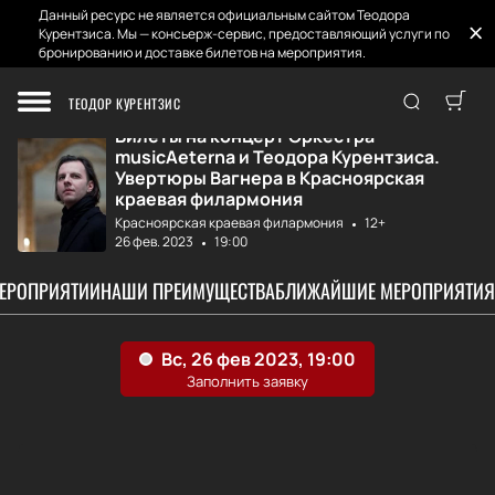
Данный ресурс не является официальным сайтом Теодора
Курентзиса. Мы — консьерж-сервис, предоставляющий услуги по
бронированию и доставке билетов на мероприятия.
Главная
Афиша и Билеты
Оркестр musicAet...
ТЕОДОР КУРЕНТЗИС
Билеты на концерт Оркестра
musicAeterna и Теодора Курентзиса.
Увертюры Вагнера в Красноярская
краевая филармония
Красноярская краевая филармония
12+
26 фев. 2023
19:00
МЕРОПРИЯТИИ
НАШИ ПРЕИМУЩЕСТВА
БЛИЖАЙШИЕ МЕРОПРИЯТИЯ