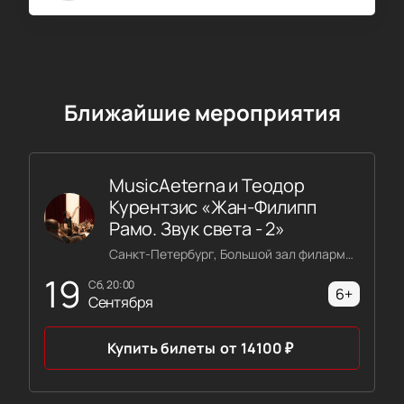
Ближайшие мероприятия
MusicAeterna и Теодор
Курентзис «Жан-Филипп
Рамо. Звук света - 2»
Санкт-Петербург, Большой зал филармонии имени Шостаковича
19
сб, 20:00
6+
Сентября
Купить билеты
от
14100
₽