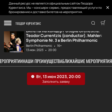
Данный ресурс не является официальным сайтом Теодора
Курентзиса. Мы — консьерж-сервис, предоставляющий услуги по
бронированию и доставке билетов на мероприятия.
Главная
Афиша и Билеты
Utopia Orchestra...
ТЕОДОР КУРЕНТЗИС
Билеты на концерт Utopia Orchestra.
Teodor Currentzis (conductor). Mahler:
Symphonie Nr. 3 в Berlin Philharmonic
Berlin Philharmonic
16+
13 июн. 2023
20:00
МЕРОПРИЯТИИ
НАШИ ПРЕИМУЩЕСТВА
БЛИЖАЙШИЕ МЕРОПРИЯТИЯ