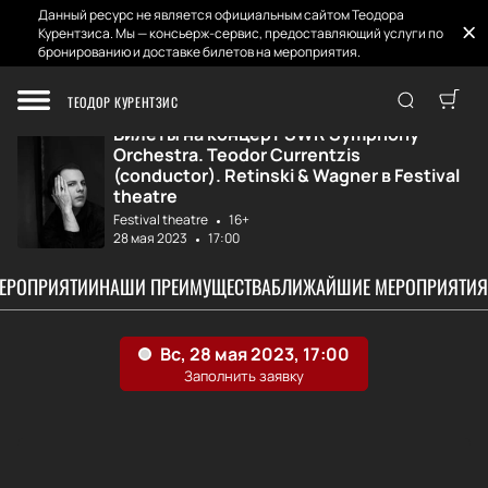
Данный ресурс не является официальным сайтом Теодора
Курентзиса. Мы — консьерж-сервис, предоставляющий услуги по
бронированию и доставке билетов на мероприятия.
Главная
Афиша и Билеты
SWR Symphony Orc...
ТЕОДОР КУРЕНТЗИС
Билеты на концерт SWR Symphony
Orchestra. Teodor Currentzis
(conductor). Retinski & Wagner в Festival
theatre
Festival theatre
16+
28 мая 2023
17:00
МЕРОПРИЯТИИ
НАШИ ПРЕИМУЩЕСТВА
БЛИЖАЙШИЕ МЕРОПРИЯТИЯ