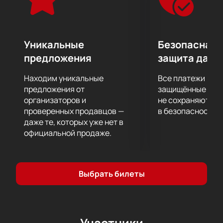
по России, но и за пределами нашей страны.
Музыканты часто заняты в театральных
постановках, операх, балете. В репертуаре
оркестра не только классическая музыка, но и
Уникальные
Безопасная 
эстрадные композиции, а также мелодии из
предложения
защита данн
известных кинофильмов, ставшие мировыми
хитами.
Находим уникальные
Все платежи про
Не пропустите этот потрясающий вечер
предложения от
защищённые шлю
классической музыки в исполнении настоящих
организаторов и
не сохраняются 
проверенных продавцов —
в безопасности.
виртуозов!
даже те, которых уже нет в
официальной продаже.
Выбрать билеты
Участники