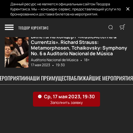
Данный ресурс не является официальным сайтом Теодора
Курентзиса. Мы — консьерж-сервис, предоставляющий услуги по
бронированию и доставке билетов на мероприятия.
Главная
Афиша и Билеты
«MusicAeterna & ...
ТЕОДОР КУРЕНТЗИС
Билеты на концерт «MusicAeterna &
Currentzis». Richard Strauss:
Metamorphosen, Tchaikovsky: Symphony
No. 6 в Auditorio Nacional de Música
Auditorio Nacional de Música
18+
17 мая 2023
19:30
МЕРОПРИЯТИИ
НАШИ ПРЕИМУЩЕСТВА
БЛИЖАЙШИЕ МЕРОПРИЯТИЯ