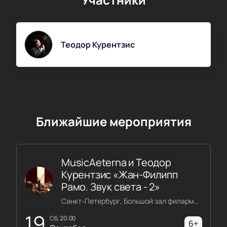
Теодор Курентзис
Ближайшие мероприятия
MusicAeterna и Теодор
Курентзис «Жан-Филипп
Рамо. Звук света - 2»
Санкт-Петербург, Большой зал филармонии имени Шостаковича
19
сб, 20:00
6+