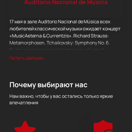
Auditorio Nacional de Música
17 мая в зале Auditorio Nacional de Música всех
любителей классической музыки ожидает концерт
«MusicAeterna & Currentzis». Richard Strauss:
Metamorphosen, Tchaikovsky: Symphony No. 6.
В этот вечер вас своей потрясающей игрой
порадуют настоящие виртуозы. В программе
Читать дальше...
прозвучат произведения великих классиков и
современников. Вас ожидают как известные
фрагменты произведений Моцарта, Вивальди,
Почему выбирают нас
Бетховена, Чайковского, Римского-Корсакова,
Мусоргского, так и композиции из советских
Нам важно, чтобы у вас остались только яркие
кинофильмов и спектаклей 20-го века, а также
впечатления
эстрадные композиции в оригинальной
аранжировке.
Все музыканты оркестра принимают активное
участие в его жизни, часто гастролируют не только