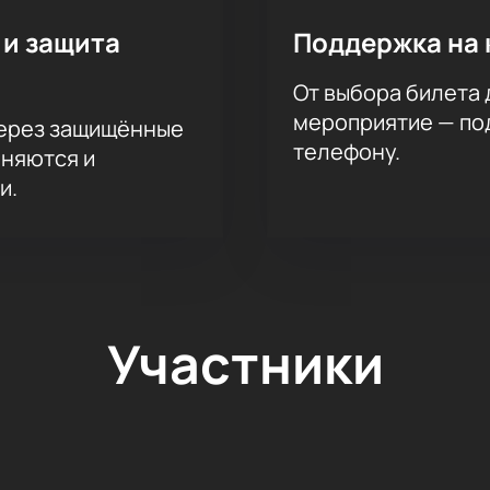
 и защита
Поддержка на 
От выбора билета 
мероприятие — под
через защищённые
телефону.
аняются и
и.
Участники