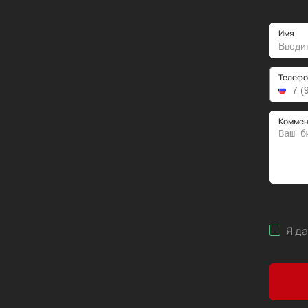
Имя
Телефо
Коммен
Я д