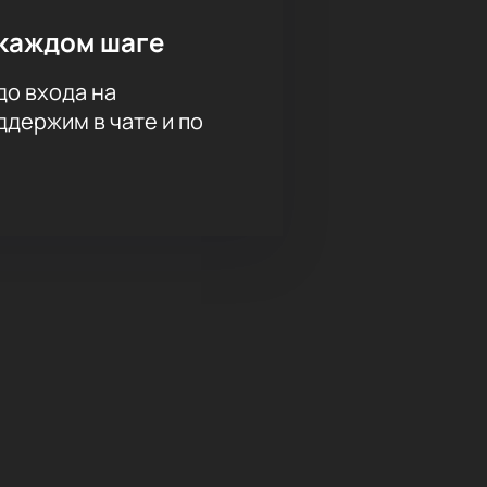
каждом шаге
до входа на
держим в чате и по