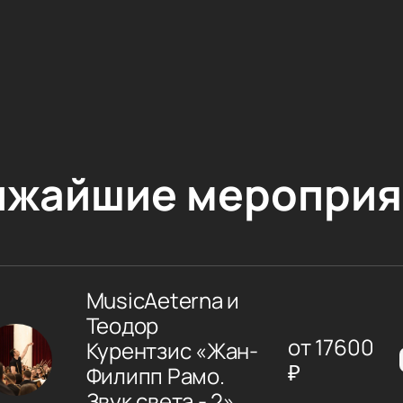
ижайшие мероприя
MusicAeterna и
Теодор
от
17600
Курентзис «Жан-
₽
Филипп Рамо.
Звук света - 2»