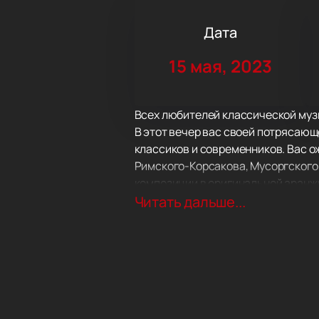
Дата
15 мая, 2023
Всех любителей классической музык
В этот вечер вас своей потрясающ
классиков и современников. Вас о
Римского-Корсакова, Мусоргского,
композиции в оригинальной аранж
Музыканты часто гастролируют, дав
Читать дальше...
Подарите себе подлинное удоволь