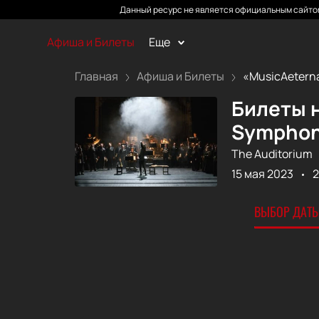
Данный ресурс не является официальным сайтом
Афиша и Билеты
Еще
Главная
Афиша и Билеты
«MusicAeterna 
Билеты н
Symphony
The Auditorium
15 мая 2023
2
ВЫБОР ДАТЫ