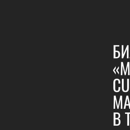
БИ
«M
CU
MA
В 