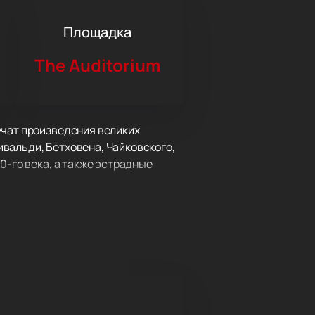
Площадка
The Auditorium
учат произведения великих
вальди, Бетховена, Чайковского,
0-го века, а также эстрадные
пе и Азии, странах СНГ.
дном исполнении.