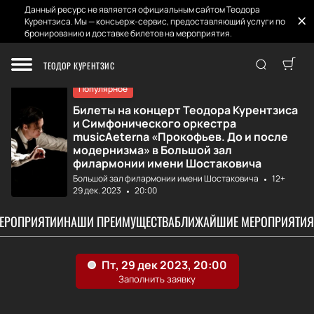
Данный ресурс не является официальным сайтом Теодора
Курентзиса. Мы — консьерж-сервис, предоставляющий услуги по
бронированию и доставке билетов на мероприятия.
Главная
Афиша и Билеты
Теодор Курентзис...
ТЕОДОР КУРЕНТЗИС
Популярное
Билеты на концерт Теодора Курентзиса
и Симфонического оркестра
musicAeterna «Прокофьев. До и после
модернизма» в Большой зал
филармонии имени Шостаковича
Большой зал филармонии имени Шостаковича
12+
29 дек. 2023
20:00
МЕРОПРИЯТИИ
НАШИ ПРЕИМУЩЕСТВА
БЛИЖАЙШИЕ МЕРОПРИЯТИЯ