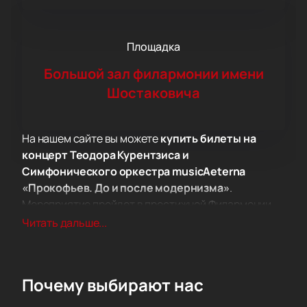
Площадка
Большой зал филармонии имени
Шостаковича
На нашем сайте вы можете
купить билеты на
концерт Теодора Курентзиса и
Симфонического оркестра musicAeterna
«Прокофьев. До и после модернизма»
.
Мероприятие пройдет в престижной Филармонии
им. Шостаковича, которая известна своим
Читать дальше...
великолепным акустическим залом и богатой
историей проведения концертов мирового уровня.
В программе концерта представлены два
Почему выбирают нас
ключевых произведения Сергея Прокофьева,
отражающие разные этапы его творчества. Первый