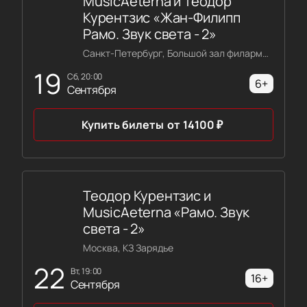
MusicAeterna и Теодор
Курентзис «Жан-Филипп
Рамо. Звук света - 2»
Санкт-Петербург, Большой зал филармонии имени Шостаковича
19
сб, 20:00
6+
Сентября
Купить билеты
от
14100
₽
Теодор Курентзис и
MusicAeterna «Рамо. Звук
света - 2»
Москва, КЗ Зарядье
22
вт, 19:00
16+
Сентября