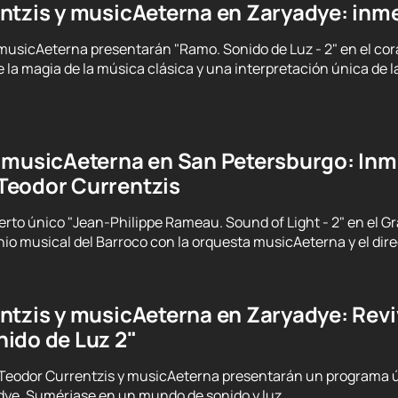
ntzis y musicAeterna en Zaryadye: inm
musicAeterna presentarán "Ramo. Sonido de Luz - 2" en el cor
e la magia de la música clásica y una interpretación única de 
 musicAeterna en San Petersburgo: Inm
Teodor Currentzis
ierto único "Jean-Philippe Rameau. Sound of Light - 2" en el G
io musical del Barroco con la orquesta musicAeterna y el dire
ntzis y musicAeterna en Zaryadye: Revi
ido de Luz 2"
 Teodor Currentzis y musicAeterna presentarán un programa ú
dye. Sumérjase en un mundo de sonido y luz.