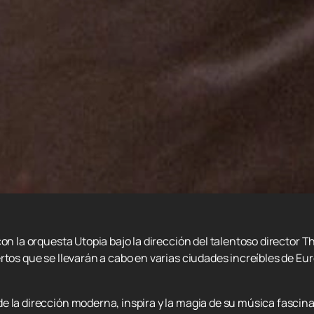
con la orquesta Utopia bajo la dirección del talentoso director
rtos que se llevarán a cabo en varias ciudades increíbles de Eu
 la dirección moderna, inspira y la magia de su música fascina.