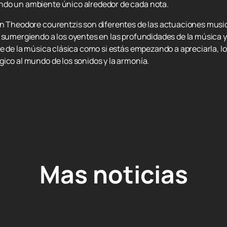
ndo un ambiente único alrededor de cada nota.
n Theodore courentzis son diferentes de las actuaciones musica
, sumergiendo a los oyentes en las profundidades de la música
te de la música clásica como si estás empezando a apreciarla, l
ico al mundo de los sonidos y la armonía.
Mas noticias