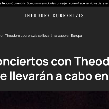
 de Teodor Currentzis. Somos un servicio de conserjería que ofrece servicios de res
THEODORE CURRENTZIS
 con Theodore courentzis se llevarán a cabo en Europa
conciertos con Theo
e llevarán a cabo e