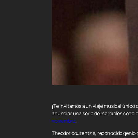
¡Te invitamos a un viaje musical único 
anunciar una serie de increíbles concie
noviembre
.
Theodor courentzis, reconocido genio de