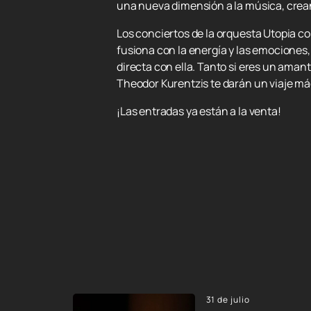
una nueva dimensión a la música, crea
Los conciertos de la orquesta Utopia co
fusiona con la energía y las emociones
directa con ella. Tanto si eres un aman
Theodor Kurentzis te darán un viaje mág
¡Las entradas ya están a la venta!
31 de julio