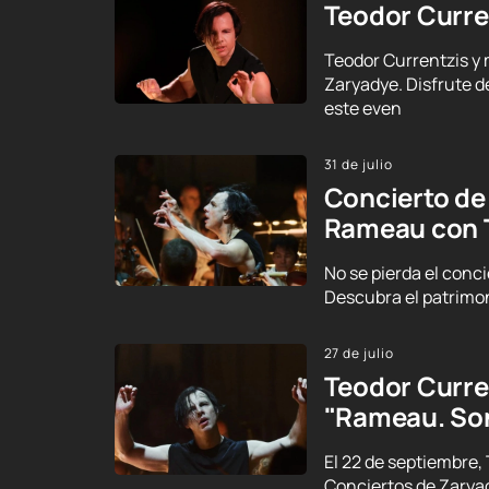
Teodor Curre
Teodor Currentzis y 
Zaryadye. Disfrute d
este even
31 de julio
Concierto de
Rameau con 
No se pierda el conc
Descubra el patrimon
27 de julio
Teodor Curre
"Rameau. Son
El 22 de septiembre,
Conciertos de Zarya