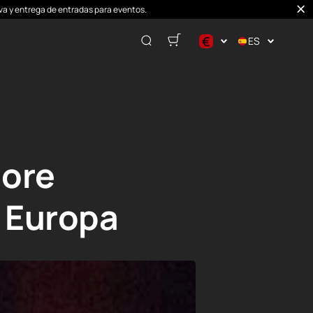
erva y entrega de entradas para eventos.
€
ES
$
€
₽
dore
n Europa