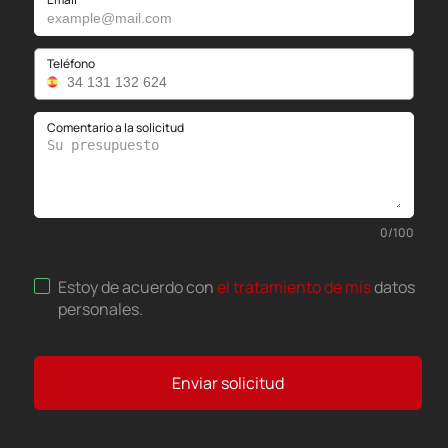
Teléfono
Comentario a la solicitud
0
/
100
Estoy de acuerdo con
el tratamiento de mis
datos
personales
.
Enviar solicitud