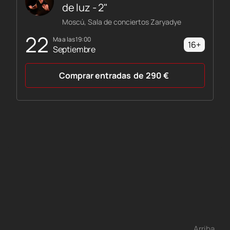
de luz - 2"
Moscú, Sala de conciertos Zaryadye
22
ma a las 19:00
16+
Septiembre
Comprar entradas
de
290
€
Arriba