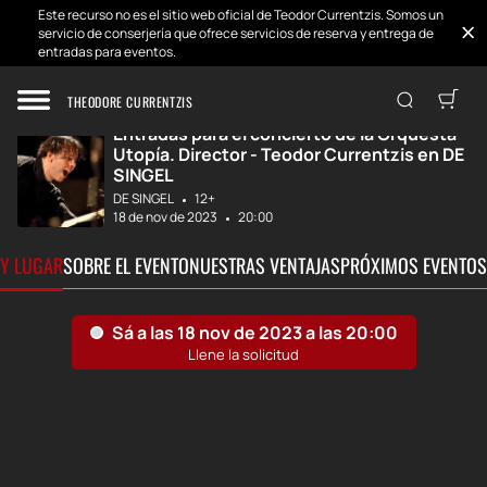
Este recurso no es el sitio web oficial de Teodor Currentzis. Somos un
servicio de conserjería que ofrece servicios de reserva y entrega de
entradas para eventos.
Inicio
Desarrollos
Utopía. Director...
THEODORE CURRENTZIS
Entradas para el concierto de la Orquesta
Utopía. Director - Teodor Currentzis en DE
SINGEL
DE SINGEL
12+
18 de nov de 2023
20:00
 Y LUGAR
SOBRE EL EVENTO
NUESTRAS VENTAJAS
PRÓXIMOS EVENTOS