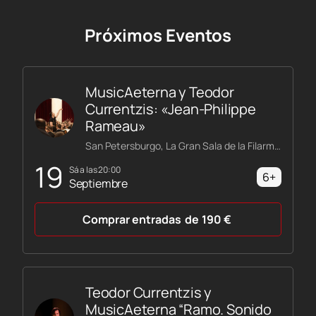
Próximos Eventos
MusicAeterna y Teodor
Currentzis: «Jean-Philippe
Rameau»
San Petersburgo, La Gran Sala de la Filarmónica Shostakóvich
19
sá a las 20:00
6+
Septiembre
Comprar entradas
de
190
€
Teodor Currentzis y
MusicAeterna “Ramo. Sonido