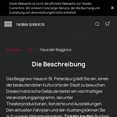
Diese Webseite ist nicht die offizielle Webseite von Teodor
Currentzis. Wir sind ein Concierge-Service, der die Buchung und
Zustellung von Veranstaltungstickets anbietet.
THEODOR CURRENTZIS
Haus der Beggrovs
Zuhause
Tze
Haus der Beggrovs
Die Beschreibung
Das Beggrovs-Haus in St. Petersburg lädt Sie ein, einen
der bedeutendsten Kulturorte der Stadt zu besuchen.
Dieses historische Gebäude bietet ein reichhaltiges
Veranstaltungsprogramm, darunter
Theaterproduktionen, Konzerte und Ausstellungen.
Den aktuellen Fahrplan und den Aushang können Sie
auf unserer Website einsehen.
Tickets kaufen
Buchen