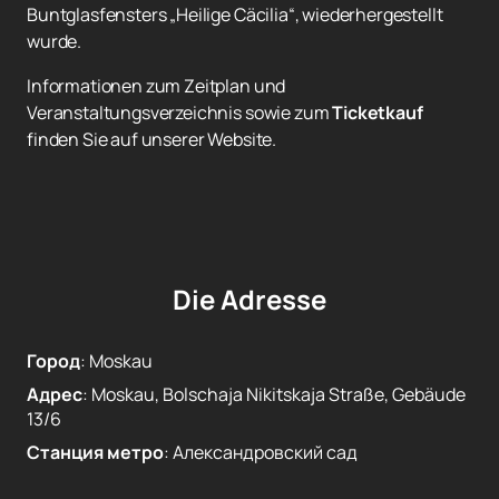
Buntglasfensters „Heilige Cäcilia“, wiederhergestellt
wurde.
Informationen zum Zeitplan und
Veranstaltungsverzeichnis sowie zum
Ticketkauf
finden Sie auf unserer Website.
Die Adresse
Город
:
Moskau
Адрес
:
Moskau, Bolschaja Nikitskaja Straße, Gebäude
13/6
Станция метро
:
Александровский сад