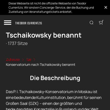
Diese Webseite ist nicht die offizielle Webseite von Teodor
Currentzis. Wir sind ein Concierge-Service, der die Buchung und
Zustellung von Veranstaltungstickets anbietet.
THEODOR CURRENTZIS
Konservatorium nach
Tschaikowsky benannt
·
1737
Sitze
Zuhause
Tze
Konservatorium nach Tschaikowsky benannt
Die Beschreibung
Das P. I. Tschaikowsky-Konservatorium in Moskau ist
eine bedeutende Kulturinstitution, berühmt für seinen
Großen Saal (GZK) – einen der größten und
bedeutendsten Konzertsäle in Russland und der Welt.