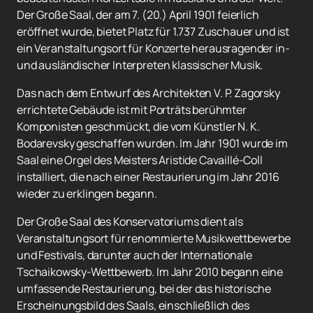
Der Große Saal, der am 7. (20.) April 1901 feierlich
eröffnet wurde, bietet Platz für 1.737 Zuschauer und ist
ein Veranstaltungsort für Konzerte herausragender in-
und ausländischer Interpreten klassischer Musik.
Das nach dem Entwurf des Architekten V. P. Zagorsky
errichtete Gebäude ist mit Porträts berühmter
Komponisten geschmückt, die vom Künstler N. K.
Bodarevsky geschaffen wurden. Im Jahr 1901 wurde im
Saal eine Orgel des Meisters Aristide Cavaillé-Coll
installiert, die nach einer Restaurierung im Jahr 2016
wieder zu erklingen begann.
Der Große Saal des Konservatoriums dient als
Veranstaltungsort für renommierte Musikwettbewerbe
und Festivals, darunter auch der Internationale
Tschaikowsky-Wettbewerb. Im Jahr 2010 begann eine
umfassende Restaurierung, bei der das historische
Erscheinungsbild des Saals, einschließlich des