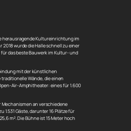
eine herausragende Kultureinrichtung im
 2018 wurde die Halle schnell zu einer
g für das beste Bauwerk im Kultur- und
bindung mit der künstlichen
traditionelle Wände, die einen
Open-Air-Amphitheater: eines für 1.600
iver Mechanismen an verschiedene
 1.531 Gäste, darunter 16 Plätze für
5,6 m². Die Bühne ist 15 Meter hoch