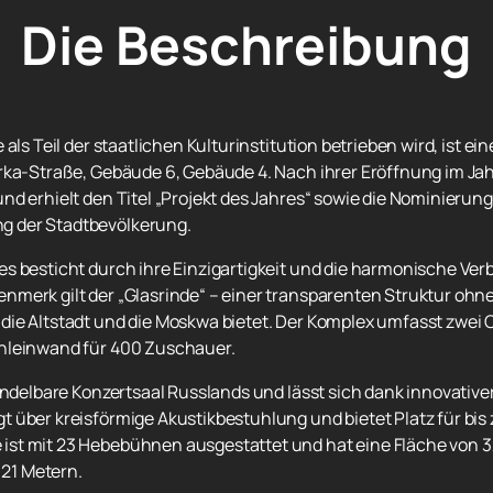
Die Beschreibung
 als Teil der staatlichen Kulturinstitution betrieben wird, ist 
rka-Straße, Gebäude 6, Gebäude 4. Nach ihrer Eröffnung im Jahr
nd erhielt den Titel „Projekt des Jahres“ sowie die Nominierun
g der Stadtbevölkerung.
s besticht durch ihre Einzigartigkeit und die harmonische Ver
merk gilt der „Glasrinde“ – einer transparenten Struktur ohne 
die Altstadt und die Moskwa bietet. Der Komplex umfasst zwei 
enleinwand für 400 Zuschauer.
 wandelbare Konzertsaal Russlands und lässt sich dank innovat
über kreisförmige Akustikbestuhlung und bietet Platz für bis zu
st mit 23 Hebebühnen ausgestattet und hat eine Fläche von 32
 21 Metern.