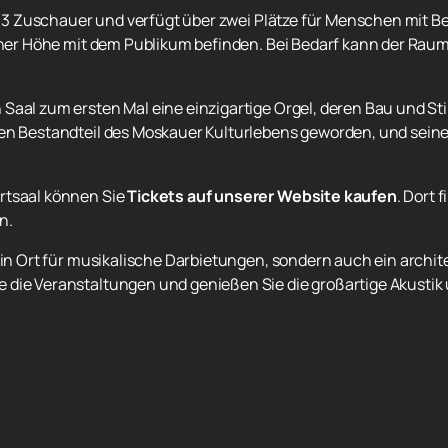
u 393 Zuschauer und verfügt über zwei Plätze für Menschen mit 
icher Höhe mit dem Publikum befinden. Bei Bedarf kann der Rau
 Saal zum ersten Mal eine einzigartige Orgel, deren Bau und S
gen Bestandteil des Moskauer Kulturlebens geworden, und sei
rtsaal können Sie
Tickets auf unserer Website kaufen
. Dort 
n.
 ein Ort für musikalische Darbietungen, sondern auch ein archi
 die Veranstaltungen und genießen Sie die großartige Akustik