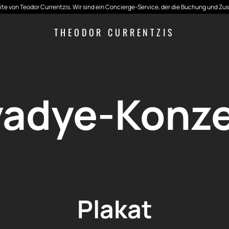
seite von Teodor Currentzis. Wir sind ein Concierge-Service, der die Buchung und Zu
THEODOR CURRENTZIS
yadye-Konze
Plakat