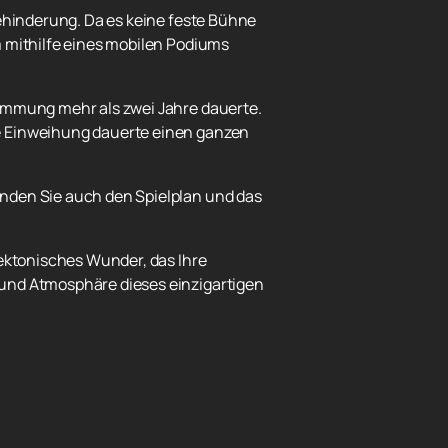
Behinderung. Da es keine feste Bühne
m mithilfe eines mobilen Podiums
timmung mehr als zwei Jahre dauerte.
ne Einweihung dauerte einen ganzen
finden Sie auch den Spielplan und das
tektonisches Wunder, das Ihre
 und Atmosphäre dieses einzigartigen