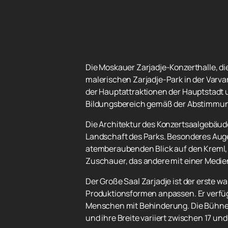
Die Moskauer Zarjadje-Konzerthalle, die
malerischen Zarjadje-Park in der Varva
der Hauptattraktionen der Hauptstadt u
Bildungsbereich gemäß der Abstimmun
Die Architektur des Konzertsaalgebäude
Landschaft des Parks. Besonderes Augen
atemberaubenden Blick auf den Kreml, 
Zuschauer, das andere mit einer Medi
Der Große Saal Zarjadje ist der erste
Produktionsformen anpassen. Er verfügt 
Menschen mit Behinderung. Die Bühne i
und ihre Breite variiert zwischen 17 und