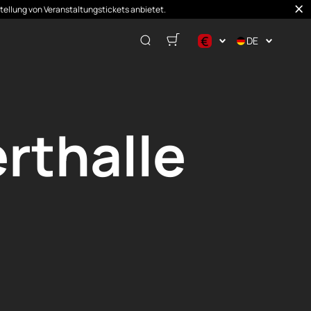
stellung von Veranstaltungstickets anbietet.
€
DE
$
€
₽
rthalle