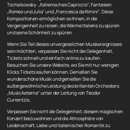
Tschaikowsky: „Italienisches Capriccio“, Fantasien
„Romeo und Julia“ und „Francesca da Rimini“. Diese
Kompositionen ermöglichen es Ihnen, in die
Vergangenheit zu reisen, die Wärme Italiens zu spüren
und seine Schönheit zu spüren.
Wenn Sie Teil dieses unvergesslichen Musikereignisses
sein möchten, verpassen Sie nicht die Gelegenheit,
Tickets schnell und einfach online zu kaufen.
Besuchen Sie unsere Website, wo Sie mit nur wenigen
Klicks Tickets kaufen können. Genießen Sie
wunderschöne Musik und genießen Sie die
außergewöhnliche Leistung des brillanten Orchesters
„MusicAeterna“ unter der Leitung von Teodor
Currentzis.
Verpassen Sie nicht die Gelegenheit, diesem magischen
Konzert beizuwohnen und die Atmosphäre von
Leidenschaft, Liebe und italienischer Romantik zu