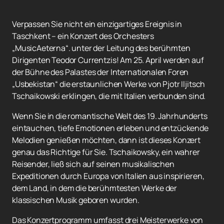
Verpassen Sie nicht ein einzigartiges Ereignis in
Taschkent – ein Konzert des Orchesters
„MusicAeterna“. unter der Leitung des berühmten
Dirigenten Teodor Currentzis! Am 25. April werden auf
der Bühne des Palastes der Internationalen Foren
„Usbekistan“ die erstaunlichen Werke von Pjotr ​​Iljitsch
Tschaikowski erklingen, die mit Italien verbunden sind.
Wenn Sie in die romantische Welt des 19. Jahrhunderts
eintauchen, tiefe Emotionen erleben und entzückende
Melodien genießen möchten, dann ist dieses Konzert
genau das Richtige für Sie. Tschaikowsky, ein wahrer
Reisender, ließ sich auf seinen musikalischen
Expeditionen durch Europa von Italien aus inspirieren,
dem Land, in dem die berühmtesten Werke der
klassischen Musik geboren wurden.
Das Konzertprogramm umfasst drei Meisterwerke von